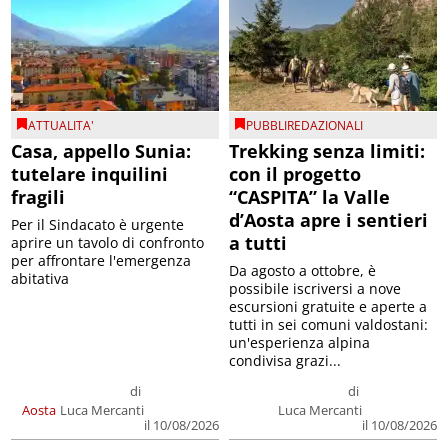
ATTUALITA'
PUBBLIREDAZIONALI
Casa, appello Sunia:
Trekking senza limiti:
tutelare inquilini
con il progetto
fragili
“CASPITA” la Valle
d’Aosta apre i sentieri
Per il Sindacato è urgente
a tutti
aprire un tavolo di confronto
per affrontare l'emergenza
Da agosto a ottobre, è
abitativa
possibile iscriversi a nove
escursioni gratuite e aperte a
tutti in sei comuni valdostani:
un'esperienza alpina
condivisa grazi...
di
di
Aosta
Luca Mercanti
Luca Mercanti
il 10/08/2026
il 10/08/2026