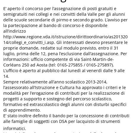
E’ aperto il concorso per l’assegnazione di posti gratuiti e
semigratuiti nei collegi e nei convitti della Valle per gli alunni
delle scuole secondarie di pirmo e secondo grado. L’avviso per
la partecipazione al bando di concorso è disponibile
all’indirizzo
http://www.regione.vda.it/istruzione/dirittoordinario/as201320
14/collegi_e_convitti_i.asp. Gli interessati devono presentare le
proprie domande, redatte sul modulo previsto, entro il 31
luglio, prima delle 12, pena l’esclusione dall’assegnazione. Per
informazioni: ufficio competente di via Saint-Martin-de-
Corléans 250 ad Aosta (tel: 0165-275855 / 0165-275897).
L’ufficio è aperto al pubblico dal lunedì al venerdì dalle 9 alle
14.
Sempre relativamente all’anno scolastico 2013-2014,
l’assessorato all’Istruzione e Cultura ha approvato i criteri e le
modalità per l’erogazione di contributi per la realizzazione di
progetti a supporto e sostegno del percorso scolastico,
formativo ed extrascolastico degli alunni con disturbi specifici
di apprendimento.
E’ stato inoltre definito il bando per la concessione di contributi
alle famiglie di soggetti con DSA per lacquisto di strumenti
informatici.