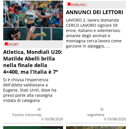
ANNUNCI
ANNUNCI DEI LETTORI
LAVORO 2. lavoro domanda
CERCO LAVORO signore 59
enne, italiano e volenteroso,
amante degli animali e
montagna cerca lavoro come
SPORT
garzone in alpeggio, ...
Atletica, Mondiali U20:
Matilde Abelli brilla
nella finale della
4×400, ma l’Italia è 7ª
Si è chiusa l'esperienza
dell'atleta valdostana a
Eugene, Stati Uniti, dove ha
preso parte alla rassegna
iridata di categoria
di
di
Fausto Vassoney
segreteria
il 10/08/2026
il 10/08/2026