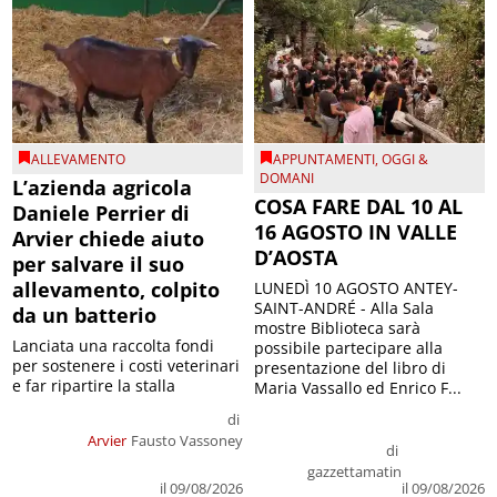
ALLEVAMENTO
APPUNTAMENTI
,
OGGI &
DOMANI
L’azienda agricola
COSA FARE DAL 10 AL
Daniele Perrier di
16 AGOSTO IN VALLE
Arvier chiede aiuto
D’AOSTA
per salvare il suo
allevamento, colpito
LUNEDÌ 10 AGOSTO ANTEY-
SAINT-ANDRÉ - Alla Sala
da un batterio
mostre Biblioteca sarà
Lanciata una raccolta fondi
possibile partecipare alla
per sostenere i costi veterinari
presentazione del libro di
e far ripartire la stalla
Maria Vassallo ed Enrico F...
di
Arvier
Fausto Vassoney
di
gazzettamatin
il 09/08/2026
il 09/08/2026