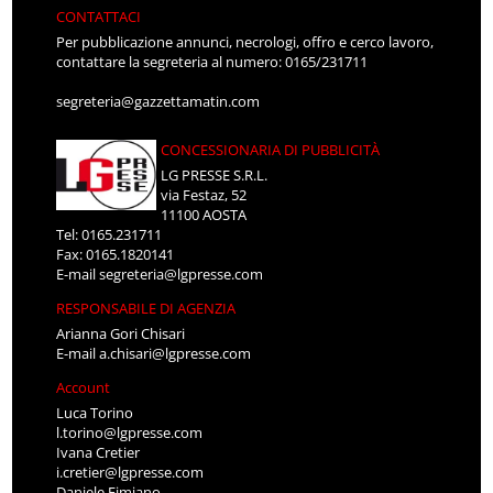
CONTATTACI
Per pubblicazione annunci, necrologi, offro e cerco lavoro,
contattare la segreteria al numero: 0165/231711
segreteria@gazzettamatin.com
CONCESSIONARIA DI PUBBLICITÀ
LG PRESSE S.R.L.
via Festaz, 52
11100 AOSTA
Tel: 0165.231711
Fax: 0165.1820141
E-mail
segreteria@lgpresse.com
RESPONSABILE DI AGENZIA
Arianna Gori Chisari
E-mail
a.chisari@lgpresse.com
Account
Luca Torino
l.torino@lgpresse.com
Ivana Cretier
i.cretier@lgpresse.com
Daniele Fimiano