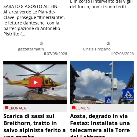
E in corso l'intervento dei vigili
SABATO 8 AGOSTO ALLEIN –
del fuoco, non ci sono feriti
All’area verde Le Plan-de-
Clavel prosegue “ItinerDante”,
le letture dantesche, con la
partecipazione di Antonello
Pistritto (...
di
di
gazzettamatin
Cinzia Timpano
il 07/08/2026
il 07/08/2026
CRONACA
COMUNI
Scarica di sassi sul
Aosta, degrado in via
Breithorn, tratto in
Festaz: installata una
salvo alpinista ferito a
telecamera alla Torre
una gamba
del Lebbroso