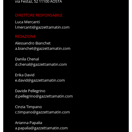
via Festaz, 52 11100 AOSTA
DIRETTORE RESPONSABILE
Luca Mercanti
l.mercanti@gazzettamatin.com
REDAZIONE
Alessandro Bianchet
a.bianchet@gazzettamatin.com
Danila Chenal
d.chenal@gazzettamatin.com
Erika David
e.david@gazzettamatin.com
Davide Pellegrino
d.pellegrino@gazzettamatin.com
Cinzia Timpano
c.timpano@gazzettamatin.com
Arianna Papalia
a.papalia@gazzettamatin.com