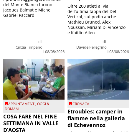
del Monte Bianco furono
Oltre 200 atleti al via
Jacques Balmat e Michel
dell'ultima tappa del Défì
Gabriel Paccard
Vertical, sul podio anche
Mathieu Brunod, Alex
Noussan, Miriam Di Vincenzo
e Kaitlin Allen
di
di
Cinzia Timpano
Davide Pellegrino
il 08/08/2026
il 08/08/2026
APPUNTAMENTI
,
OGGI &
CRONACA
DOMANI
Etroubles: camper in
COSA FARE NEL FINE
fiamme nella galleria
SETTIMANA IN VALLE
di Echevennoz
D’AOSTA