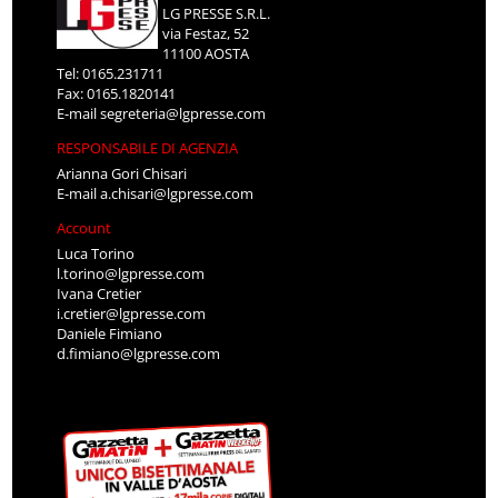
LG PRESSE S.R.L.
via Festaz, 52
11100 AOSTA
Tel: 0165.231711
Fax: 0165.1820141
E-mail
segreteria@lgpresse.com
RESPONSABILE DI AGENZIA
Arianna Gori Chisari
E-mail
a.chisari@lgpresse.com
Account
Luca Torino
l.torino@lgpresse.com
Ivana Cretier
i.cretier@lgpresse.com
Daniele Fimiano
d.fimiano@lgpresse.com