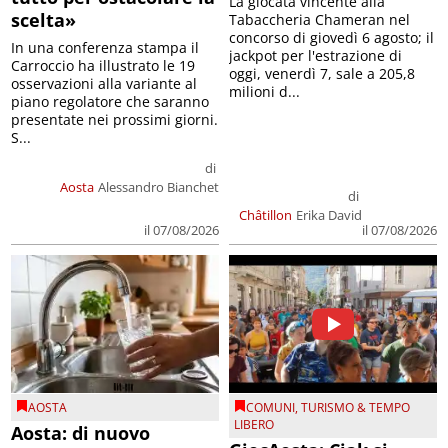
La giocata vincente alla
scelta»
Tabaccheria Chameran nel
concorso di giovedì 6 agosto; il
In una conferenza stampa il
jackpot per l'estrazione di
Carroccio ha illustrato le 19
oggi, venerdì 7, sale a 205,8
osservazioni alla variante al
milioni d...
piano regolatore che saranno
presentate nei prossimi giorni.
S...
di
Aosta
Alessandro Bianchet
di
Châtillon
Erika David
il 07/08/2026
il 07/08/2026
AOSTA
COMUNI
,
TURISMO & TEMPO
LIBERO
Aosta: di nuovo