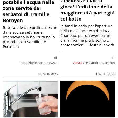
GiocAosta: Ciak si
potabile l’acqua nelle
gioca! L’edizione della
zone servite dai
maggiore età parte già
serbatoi di Tramil e
col botto
Bornyon
In tanti in coda per l'apertura
Revocate le due ordinanze che
della maxi ludoteca di piazza
dalla scorsa settimana
Chanoux, per un evento che
imponevano la bollitura nella
ormai non ha più bisogno di
pre-collina, a Saraillon e
presentazioni. Il festival andrà
Porossan
...
di
di
Redazione Aostanews.it
Aosta
Alessandro Bianchet
il 07/08/2026
il 07/08/2026