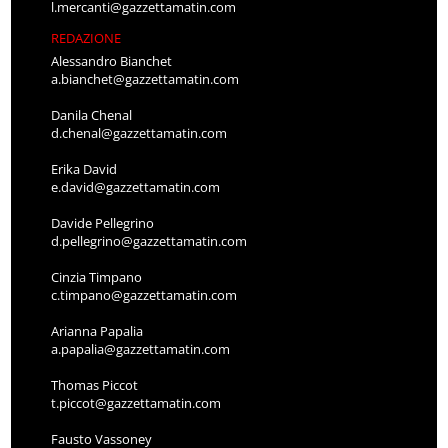
l.mercanti@gazzettamatin.com
REDAZIONE
Alessandro Bianchet
a.bianchet@gazzettamatin.com
Danila Chenal
d.chenal@gazzettamatin.com
Erika David
e.david@gazzettamatin.com
Davide Pellegrino
d.pellegrino@gazzettamatin.com
Cinzia Timpano
c.timpano@gazzettamatin.com
Arianna Papalia
a.papalia@gazzettamatin.com
Thomas Piccot
t.piccot@gazzettamatin.com
Fausto Vassoney