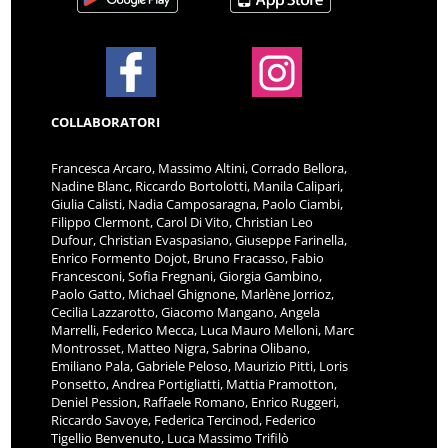
COLLABORATORI
Francesca Arcaro, Massimo Altini, Corrado Bellora,
Nadine Blanc, Riccardo Bortolotti, Manila Calipari,
Giulia Calisti, Nadia Camposaragna, Paolo Ciambi,
Filippo Clermont, Carol Di Vito, Christian Leo
Dufour, Christian Evaspasiano, Giuseppe Farinella,
Enrico Formento Dojot, Bruno Fracasso, Fabio
Francesconi, Sofia Fregnani, Giorgia Gambino,
Paolo Gatto, Michael Ghignone, Marlène Jorrioz,
Cecilia Lazzarotto, Giacomo Mangano, Angela
Marrelli, Federico Mecca, Luca Mauro Melloni, Marc
Montrosset, Matteo Nigra, Sabrina Olibano,
Emiliano Pala, Gabriele Peloso, Maurizio Pitti, Loris
Ponsetto, Andrea Portigliatti, Mattia Pramotton,
Deniel Pession, Raffaele Romano, Enrico Ruggeri,
Riccardo Savoye, Federica Tercinod, Federico
Tigellio Benvenuto, Luca Massimo Trifilò