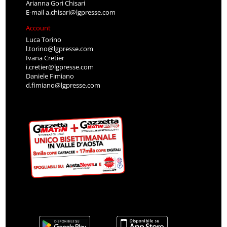
Arianna Gori Chisari
E-mail
a.chisari@lgpresse.com
Account
Luca Torino
l.torino@lgpresse.com
Ivana Cretier
i.cretier@lgpresse.com
Daniele Fimiano
d.fimiano@lgpresse.com