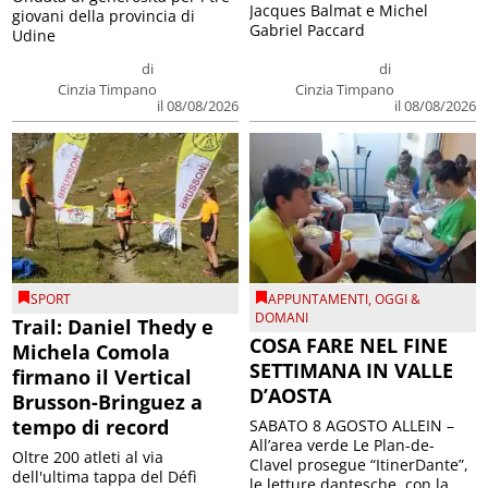
Jacques Balmat e Michel
giovani della provincia di
Gabriel Paccard
Udine
di
di
Cinzia Timpano
Cinzia Timpano
il 08/08/2026
il 08/08/2026
SPORT
APPUNTAMENTI
,
OGGI &
DOMANI
Trail: Daniel Thedy e
COSA FARE NEL FINE
Michela Comola
SETTIMANA IN VALLE
firmano il Vertical
D’AOSTA
Brusson-Bringuez a
tempo di record
SABATO 8 AGOSTO ALLEIN –
All’area verde Le Plan-de-
Oltre 200 atleti al via
Clavel prosegue “ItinerDante”,
dell'ultima tappa del Défì
le letture dantesche, con la