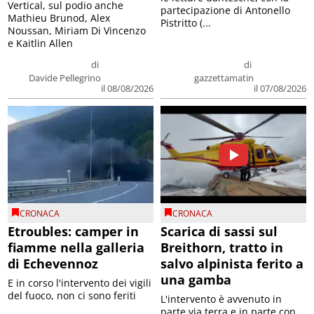
Vertical, sul podio anche
partecipazione di Antonello
Mathieu Brunod, Alex
Pistritto (...
Noussan, Miriam Di Vincenzo
e Kaitlin Allen
di
di
Davide Pellegrino
gazzettamatin
il 08/08/2026
il 07/08/2026
CRONACA
CRONACA
Etroubles: camper in
Scarica di sassi sul
fiamme nella galleria
Breithorn, tratto in
di Echevennoz
salvo alpinista ferito a
una gamba
E in corso l'intervento dei vigili
del fuoco, non ci sono feriti
L'intervento è avvenuto in
parte via terra e in parte con