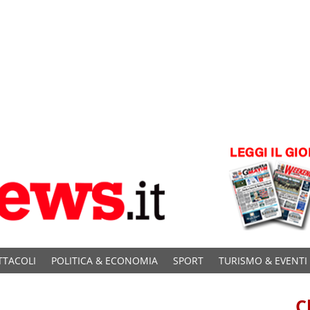
TTACOLI
POLITICA & ECONOMIA
SPORT
TURISMO & EVENTI
C