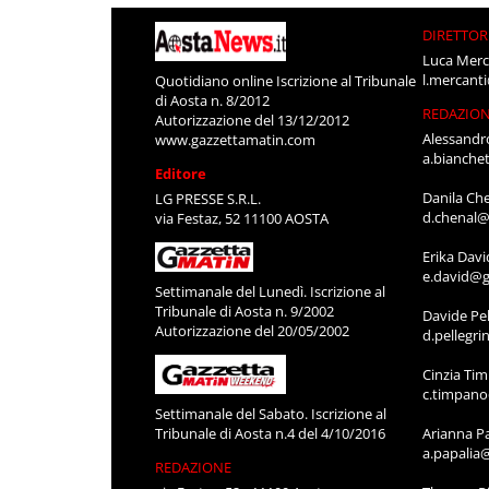
DIRETTOR
Luca Merc
l.mercant
Quotidiano online Iscrizione al Tribunale
di Aosta n. 8/2012
REDAZIO
Autorizzazione del 13/12/2012
Alessandr
www.gazzettamatin.com
a.bianche
Editore
Danila Ch
LG PRESSE S.R.L.
d.chenal@
via Festaz, 52 11100 AOSTA
Erika Davi
e.david@g
Settimanale del Lunedì. Iscrizione al
Tribunale di Aosta n. 9/2002
Davide Pel
Autorizzazione del 20/05/2002
d.pellegr
Cinzia Ti
c.timpan
Settimanale del Sabato. Iscrizione al
Tribunale di Aosta n.4 del 4/10/2016
Arianna P
a.papalia
REDAZIONE