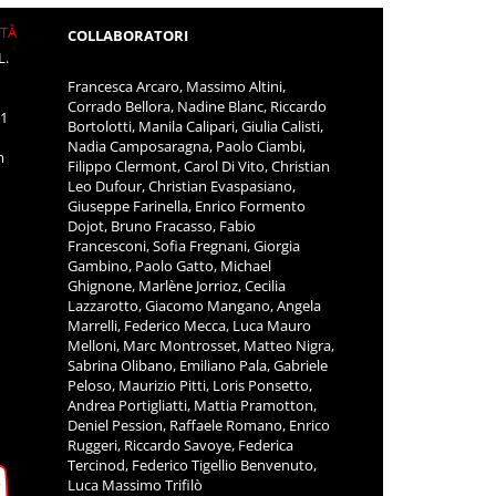
ITÀ
COLLABORATORI
L.
Francesca Arcaro, Massimo Altini,
Corrado Bellora, Nadine Blanc, Riccardo
11
Bortolotti, Manila Calipari, Giulia Calisti,
Nadia Camposaragna, Paolo Ciambi,
m
Filippo Clermont, Carol Di Vito, Christian
Leo Dufour, Christian Evaspasiano,
Giuseppe Farinella, Enrico Formento
Dojot, Bruno Fracasso, Fabio
Francesconi, Sofia Fregnani, Giorgia
Gambino, Paolo Gatto, Michael
Ghignone, Marlène Jorrioz, Cecilia
Lazzarotto, Giacomo Mangano, Angela
Marrelli, Federico Mecca, Luca Mauro
Melloni, Marc Montrosset, Matteo Nigra,
Sabrina Olibano, Emiliano Pala, Gabriele
Peloso, Maurizio Pitti, Loris Ponsetto,
Andrea Portigliatti, Mattia Pramotton,
Deniel Pession, Raffaele Romano, Enrico
Ruggeri, Riccardo Savoye, Federica
Tercinod, Federico Tigellio Benvenuto,
Luca Massimo Trifilò