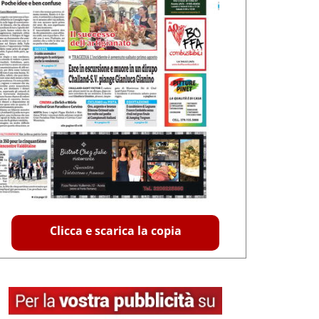
Clicca e scarica la copia