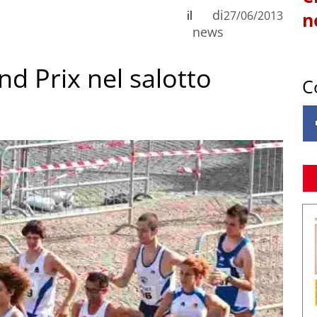
di
il
27/06/2013
n
news
nd Prix nel salotto
C