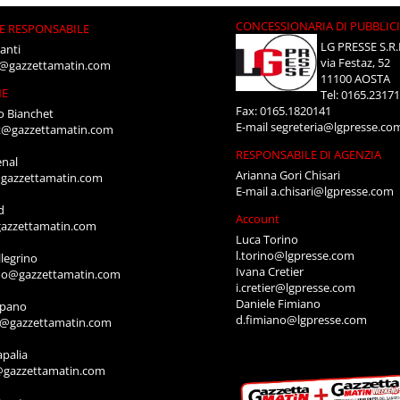
CONCESSIONARIA DI PUBBLIC
E RESPONSABILE
LG PRESSE S.R.
anti
via Festaz, 52
i@gazzettamatin.com
11100 AOSTA
NE
Tel: 0165.2317
Fax: 0165.1820141
o Bianchet
E-mail
segreteria@lgpresse.co
t@gazzettamatin.com
RESPONSABILE DI AGENZIA
enal
Arianna Gori Chisari
gazzettamatin.com
E-mail
a.chisari@lgpresse.com
d
Account
azzettamatin.com
Luca Torino
l.torino@lgpresse.com
legrino
Ivana Cretier
ino@gazzettamatin.com
i.cretier@lgpresse.com
Daniele Fimiano
mpano
d.fimiano@lgpresse.com
o@gazzettamatin.com
apalia
@gazzettamatin.com