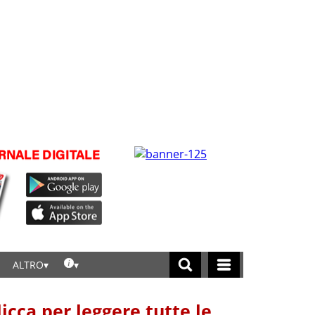
ALTRO
licca per leggere tutte le