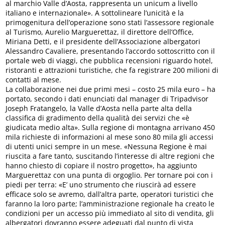
al marchio Valle d’Aosta, rappresenta un unicum a livello
italiano e internazionale». A sottolineare l’unicità e la
primogenitura dell’operazione sono stati l’assessore regionale
al Turismo, Aurelio Marguerettaz, il direttore dell’Office,
Miriana Detti, e il presidente dell’Associazione albergatori
Alessandro Cavaliere, presentando l’accordo sottoscritto con il
portale web di viaggi, che pubblica recensioni riguardo hotel,
ristoranti e attrazioni turistiche, che fa registrare 200 milioni di
contatti al mese.
La collaborazione nei due primi mesi – costo 25 mila euro – ha
portato, secondo i dati enunciati dal manager di Tripadvisor
Joseph Fratangelo, la Valle d’Aosta nella parte alta della
classifica di gradimento della qualità dei servizi che «è
giudicata medio alta». Sulla regione di montagna arrivano 450
mila richieste di informazioni al mese sono 80 mila gli accessi
di utenti unici sempre in un mese. «Nessuna Regione è mai
riuscita a fare tanto, suscitando l’interesse di altre regioni che
hanno chiesto di copiare il nostro progetto», ha aggiunto
Marguerettaz con una punta di orgoglio. Per tornare poi con i
piedi per terra: «E’ uno strumento che riuscirà ad essere
efficace solo se avremo, dall’altra parte, operatori turistici che
faranno la loro parte; l’amministrazione regionale ha creato le
condizioni per un accesso più immediato al sito di vendita, gli
albergatori dovranno essere adeguati dal punto di vista