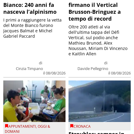
Bianco: 240 anni fa
firmano il Vertical
nasceva l’alpinismo
Brusson-Bringuez a
tempo di record
I primi a raggiungere la vetta
del Monte Bianco furono
Oltre 200 atleti al via
Jacques Balmat e Michel
dell'ultima tappa del Défì
Gabriel Paccard
Vertical, sul podio anche
Mathieu Brunod, Alex
Noussan, Miriam Di Vincenzo
e Kaitlin Allen
di
di
Cinzia Timpano
Davide Pellegrino
il 08/08/2026
il 08/08/2026
APPUNTAMENTI
,
OGGI &
CRONACA
DOMANI
Etroubles: camper in