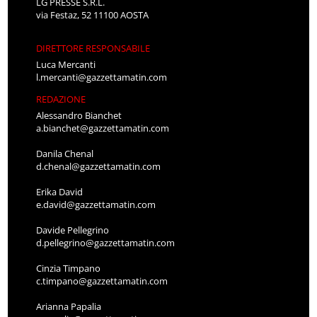
LG PRESSE S.R.L.
via Festaz, 52 11100 AOSTA
DIRETTORE RESPONSABILE
Luca Mercanti
l.mercanti@gazzettamatin.com
REDAZIONE
Alessandro Bianchet
a.bianchet@gazzettamatin.com
Danila Chenal
d.chenal@gazzettamatin.com
Erika David
e.david@gazzettamatin.com
Davide Pellegrino
d.pellegrino@gazzettamatin.com
Cinzia Timpano
c.timpano@gazzettamatin.com
Arianna Papalia