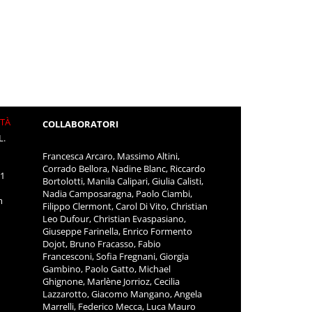
ITÀ
COLLABORATORI
L.
Francesca Arcaro, Massimo Altini,
Corrado Bellora, Nadine Blanc, Riccardo
11
Bortolotti, Manila Calipari, Giulia Calisti,
Nadia Camposaragna, Paolo Ciambi,
m
Filippo Clermont, Carol Di Vito, Christian
Leo Dufour, Christian Evaspasiano,
Giuseppe Farinella, Enrico Formento
Dojot, Bruno Fracasso, Fabio
Francesconi, Sofia Fregnani, Giorgia
Gambino, Paolo Gatto, Michael
Ghignone, Marlène Jorrioz, Cecilia
Lazzarotto, Giacomo Mangano, Angela
Marrelli, Federico Mecca, Luca Mauro