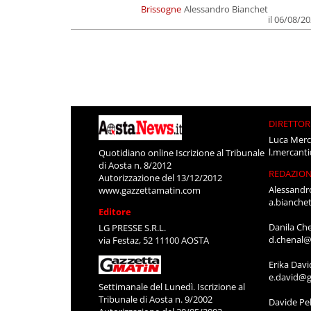
Brissogne
Alessandro Bianchet
il 06/08/2
DIRETTOR
Luca Merc
l.mercant
Quotidiano online Iscrizione al Tribunale
di Aosta n. 8/2012
REDAZIO
Autorizzazione del 13/12/2012
Alessandr
www.gazzettamatin.com
a.bianche
Editore
Danila Ch
LG PRESSE S.R.L.
d.chenal@
via Festaz, 52 11100 AOSTA
Erika Davi
e.david@g
Settimanale del Lunedì. Iscrizione al
Tribunale di Aosta n. 9/2002
Davide Pel