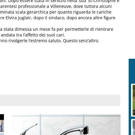
ani. Dopo essere stata in servizio nella ‘sua’ St-Christophe e
 parentesi professionale a Villeneuve, dove tuttora alcuni
rminata scala gerarchica per quanto riguarda le cariche
e Elvira Juglair, dopo il sindaco, dopo ancora altre figure
era stata dimessa un mese fa per permetterle di rientrare
andata tra l’affetto dei suoi cari.
nno rivolgerle l’estremo saluto. Questo senz’altro.