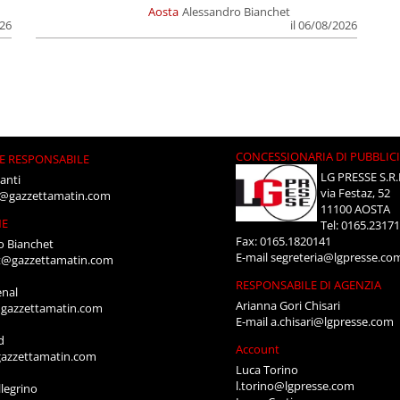
Aosta
Alessandro Bianchet
026
il 06/08/2026
CONCESSIONARIA DI PUBBLIC
E RESPONSABILE
LG PRESSE S.R.
anti
via Festaz, 52
i@gazzettamatin.com
11100 AOSTA
NE
Tel: 0165.2317
Fax: 0165.1820141
o Bianchet
E-mail
segreteria@lgpresse.co
t@gazzettamatin.com
RESPONSABILE DI AGENZIA
enal
Arianna Gori Chisari
gazzettamatin.com
E-mail
a.chisari@lgpresse.com
d
Account
azzettamatin.com
Luca Torino
l.torino@lgpresse.com
legrino