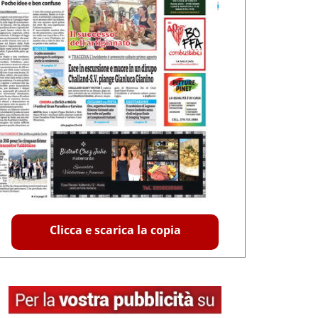
Clicca e scarica la copia