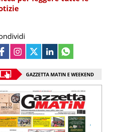
otizie
ondividi
GAZZETTA MATIN E WEEKEND