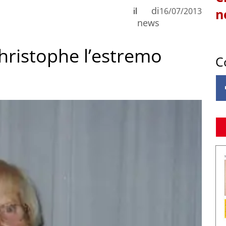
di
il
16/07/2013
n
news
hristophe l’estremo
C