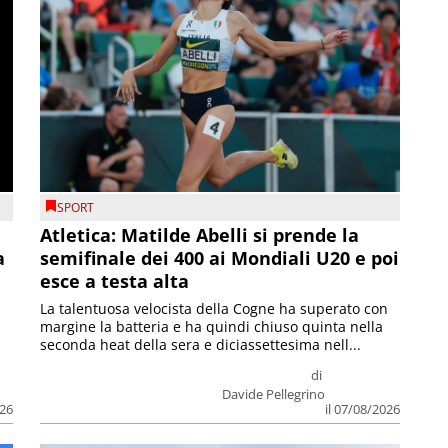
SPORT
Atletica: Matilde Abelli si prende la
a
semifinale dei 400 ai Mondiali U20 e poi
esce a testa alta
La talentuosa velocista della Cogne ha superato con
margine la batteria e ha quindi chiuso quinta nella
seconda heat della sera e diciassettesima nell...
di
Davide Pellegrino
026
il 07/08/2026