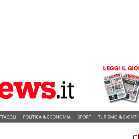
TTACOLI
POLITICA & ECONOMIA
SPORT
TURISMO & EVENTI
C