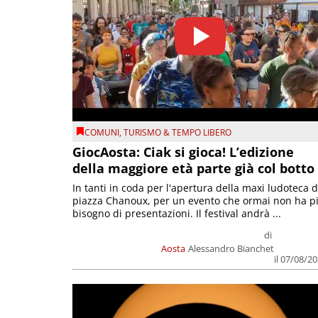
COMUNI
,
TURISMO & TEMPO LIBERO
GiocAosta: Ciak si gioca! L’edizione
della maggiore età parte già col botto
In tanti in coda per l'apertura della maxi ludoteca d
piazza Chanoux, per un evento che ormai non ha p
bisogno di presentazioni. Il festival andrà ...
di
Aosta
Alessandro Bianchet
il 07/08/2