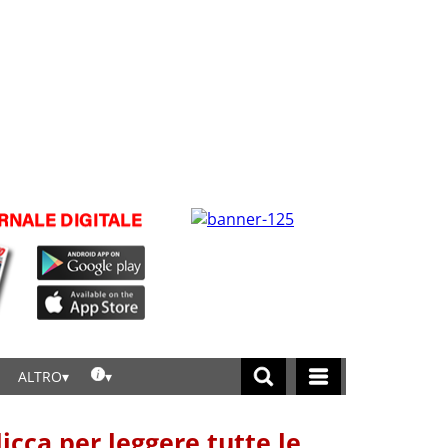
ALTRO
licca per leggere tutte le