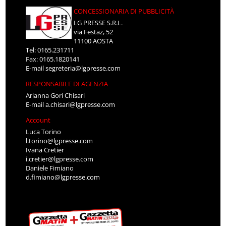
CONCESSIONARIA DI PUBBLICITÀ
LG PRESSE S.R.L.
via Festaz, 52
11100 AOSTA
Tel: 0165.231711
Fax: 0165.1820141
E-mail
segreteria@lgpresse.com
RESPONSABILE DI AGENZIA
Arianna Gori Chisari
E-mail
a.chisari@lgpresse.com
Account
Luca Torino
l.torino@lgpresse.com
Ivana Cretier
i.cretier@lgpresse.com
Daniele Fimiano
d.fimiano@lgpresse.com