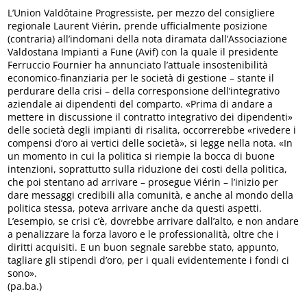
L’Union Valdôtaine Progressiste, per mezzo del consigliere
regionale Laurent Viérin, prende ufficialmente posizione
(contraria) all’indomani della nota diramata dall’Associazione
Valdostana Impianti a Fune (Avif) con la quale il presidente
Ferruccio Fournier ha annunciato l’attuale insostenibilità
economico-finanziaria per le società di gestione – stante il
perdurare della crisi – della corresponsione dell’integrativo
aziendale ai dipendenti del comparto. «Prima di andare a
mettere in discussione il contratto integrativo dei dipendenti»
delle società degli impianti di risalita, occorrerebbe «rivedere i
compensi d’oro ai vertici delle società», si legge nella nota. «In
un momento in cui la politica si riempie la bocca di buone
intenzioni, soprattutto sulla riduzione dei costi della politica,
che poi stentano ad arrivare – prosegue Viérin – l’inizio per
dare messaggi credibili alla comunità, e anche al mondo della
politica stessa, poteva arrivare anche da questi aspetti.
L’esempio, se crisi c’è, dovrebbe arrivare dall’alto, e non andare
a penalizzare la forza lavoro e le professionalità, oltre che i
diritti acquisiti. E un buon segnale sarebbe stato, appunto,
tagliare gli stipendi d’oro, per i quali evidentemente i fondi ci
sono».
(pa.ba.)