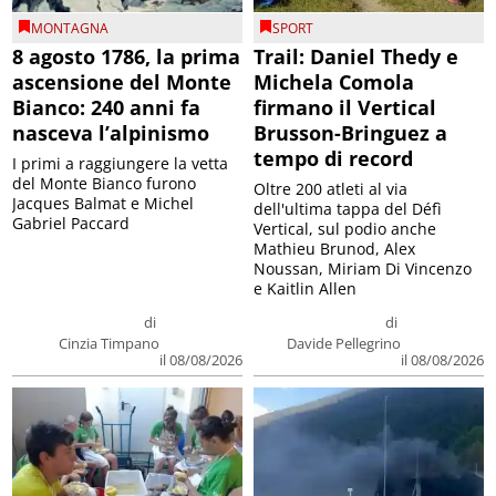
MONTAGNA
SPORT
8 agosto 1786, la prima
Trail: Daniel Thedy e
ascensione del Monte
Michela Comola
Bianco: 240 anni fa
firmano il Vertical
nasceva l’alpinismo
Brusson-Bringuez a
tempo di record
I primi a raggiungere la vetta
del Monte Bianco furono
Oltre 200 atleti al via
Jacques Balmat e Michel
dell'ultima tappa del Défì
Gabriel Paccard
Vertical, sul podio anche
Mathieu Brunod, Alex
Noussan, Miriam Di Vincenzo
e Kaitlin Allen
di
di
Cinzia Timpano
Davide Pellegrino
il 08/08/2026
il 08/08/2026