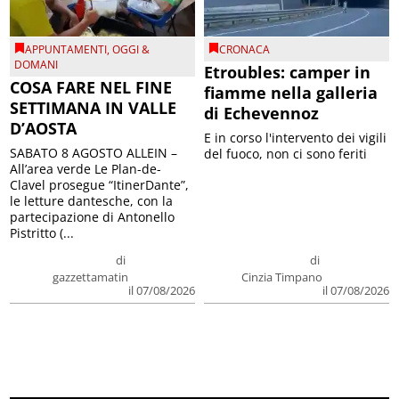
APPUNTAMENTI
,
OGGI &
CRONACA
DOMANI
Etroubles: camper in
COSA FARE NEL FINE
fiamme nella galleria
SETTIMANA IN VALLE
di Echevennoz
D’AOSTA
E in corso l'intervento dei vigili
SABATO 8 AGOSTO ALLEIN –
del fuoco, non ci sono feriti
All’area verde Le Plan-de-
Clavel prosegue “ItinerDante”,
le letture dantesche, con la
partecipazione di Antonello
Pistritto (...
di
di
gazzettamatin
Cinzia Timpano
il 07/08/2026
il 07/08/2026