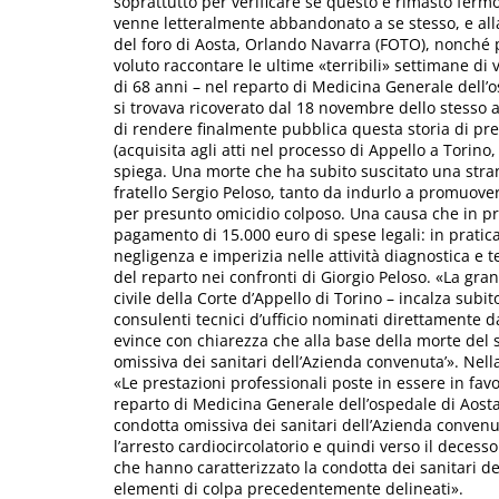
soprattutto per verificare se questo è rimasto fer
venne letteralmente abbandonato a se stesso, e alla
del foro di Aosta, Orlando Navarra (FOTO), nonché
voluto raccontare le ultime «terribili» settimane di 
di 68 anni – nel reparto di Medicina Generale dell’o
si trovava ricoverato dal 18 novembre dello stesso 
di rendere finalmente pubblica questa storia di pr
(acquisita agli atti nel processo di Appello a Torino
spiega. Una morte che ha subito suscitato una stran
fratello Sergio Peloso, tanto da indurlo a promuover
per presunto omicidio colposo. Una causa che in pr
pagamento di 15.000 euro di spese legali: in pratica
negligenza e imperizia nelle attività diagnostica e
del reparto nei confronti di Giorgio Peloso. «La gra
civile della Corte d’Appello di Torino – incalza subi
consulenti tecnici d’ufficio nominati direttamente da
evince con chiarezza che alla base della morte del s
omissiva dei sanitari dell’Azienda convenuta’». Nella
«Le prestazioni professionali poste in essere in favo
reparto di Medicina Generale dell’ospedale di Aost
condotta omissiva dei sanitari dell’Azienda convenu
l’arresto cardiocircolatorio e quindi verso il decesso
che hanno caratterizzato la condotta dei sanitari de
elementi di colpa precedentemente delineati».