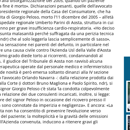
mo alla disorganizzazione del 2005, quando un paziente
 fine è morto». Dichiarazioni pesanti, quelle dell’avvocato
 presidente regionale della Casa del Consumatore, che ha
vita di Giorgio Peloso, morto l’11 dicembre del 2005 – all’età
spedale regionale Umberto Parini di Aosta, struttura in cui
anno per grave insufficienza cardio-respiratoria. «Ho deciso
esunta malasanità perché suffragata da una perizia tecnica
, ndr) che al solo leggerla lascia semplicemente di sasso»,
a sensazione nei parenti del defunto, in particolare nel
e una causa civile contro l’Azienda Usl della Valle d’Aosta
imo grado diede torto ai ricorrenti, condannandoli al
, il giudice del Tribunale di Aosta non ravvisò alcuna
 terapeutica operate dal personale medico e infermieristico
nde novità è però emersa soltanto dinanzi alla IV sezione
to l’avvocato Orlando Navarra -: dalla relazione prodotta dai
lla Corte (i dottori Bruno Magliona e Paolo Spirito, ndr), si
ignor Giorgio Peloso c’è stata ‘la condotta colpevolmente
 relazione dei due consulenti incaricati, inoltre, si legge:
re del signor Peloso in occasione del ricovero presso il
a sono connotate da imperizia e negligenza». E ancora: «La
ta non ha consentito di prevenire l’evoluzione verso
 del paziente; la molteplicità e la gravità delle omissioni
ll’Azienda convenuta, inducono a ritenere gravi gli