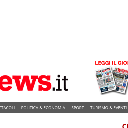
TTACOLI
POLITICA & ECONOMIA
SPORT
TURISMO & EVENTI
C