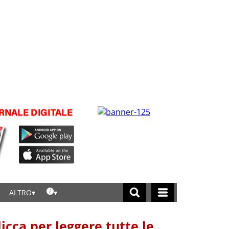
ALTRO
licca per leggere tutte le