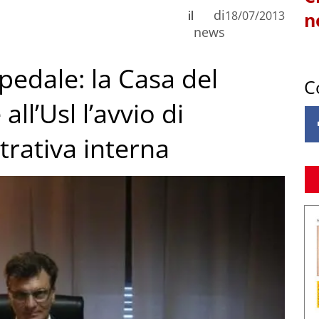
di
il
18/07/2013
n
news
pedale: la Casa del
C
l’Usl l’avvio di
rativa interna