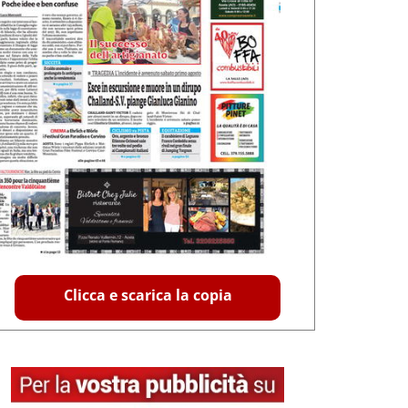
Clicca e scarica la copia