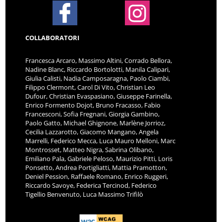
COLLABORATORI
Francesca Arcaro, Massimo Altini, Corrado Bellora,
Nadine Blanc, Riccardo Bortolotti, Manila Calipari,
Giulia Calisti, Nadia Camposaragna, Paolo Ciambi,
Filippo Clermont, Carol Di Vito, Christian Leo
Dufour, Christian Evaspasiano, Giuseppe Farinella,
Enrico Formento Dojot, Bruno Fracasso, Fabio
Francesconi, Sofia Fregnani, Giorgia Gambino,
Paolo Gatto, Michael Ghignone, Marlène Jorrioz,
Cecilia Lazzarotto, Giacomo Mangano, Angela
Marrelli, Federico Mecca, Luca Mauro Melloni, Marc
Montrosset, Matteo Nigra, Sabrina Olibano,
Emiliano Pala, Gabriele Peloso, Maurizio Pitti, Loris
Ponsetto, Andrea Portigliatti, Mattia Pramotton,
Deniel Pession, Raffaele Romano, Enrico Ruggeri,
Riccardo Savoye, Federica Tercinod, Federico
Tigellio Benvenuto, Luca Massimo Trifilò