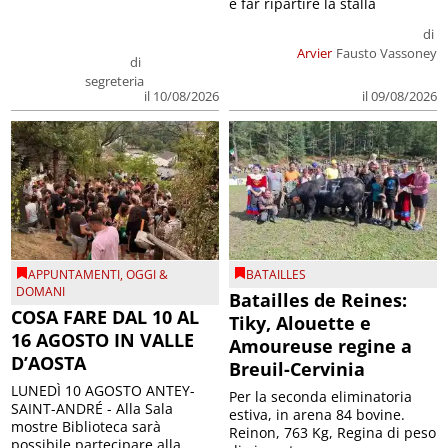
e far ripartire la stalla
di
Arvier
Fausto Vassoney
di
segreteria
il 09/08/2026
il 10/08/2026
APPUNTAMENTI
,
OGGI &
BATAILLES
DOMANI
Batailles de Reines:
COSA FARE DAL 10 AL
Tiky, Alouette e
16 AGOSTO IN VALLE
Amoureuse regine a
D’AOSTA
Breuil-Cervinia
LUNEDÌ 10 AGOSTO ANTEY-
Per la seconda eliminatoria
SAINT-ANDRÉ - Alla Sala
estiva, in arena 84 bovine.
mostre Biblioteca sarà
Reinon, 763 Kg, Regina di peso
possibile partecipare alla