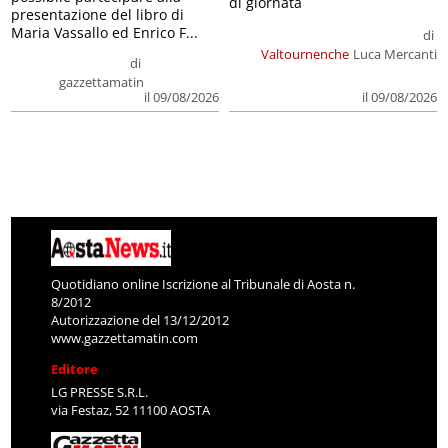
di giornata
presentazione del libro di
Maria Vassallo ed Enrico F...
di
Valtournenche
Luca Mercanti
di
gazzettamatin
il 09/08/2026
il 09/08/2026
Quotidiano online Iscrizione al Tribunale di Aosta n.
8/2012
Autorizzazione del 13/12/2012
www.gazzettamatin.com
Editore
LG PRESSE S.R.L.
via Festaz, 52 11100 AOSTA