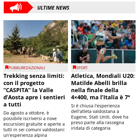
ULTIME NEWS
PUBBLIREDAZIONALI
SPORT
Trekking senza limiti:
Atletica, Mondiali U20:
con il progetto
Matilde Abelli brilla
“CASPITA” la Valle
nella finale della
d’Aosta apre i sentieri
4×400, ma l’Italia è 7ª
a tutti
Si è chiusa l'esperienza
dell'atleta valdostana a
Da agosto a ottobre, è
Eugene, Stati Uniti, dove ha
possibile iscriversi a nove
preso parte alla rassegna
escursioni gratuite e aperte a
iridata di categoria
tutti in sei comuni valdostani:
un'esperienza alpina