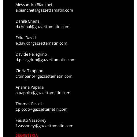
Alessandro Bianchet
a.bianchet@gazzettamatin.com
Danila Chenal
d.chenal@gazzettamatin.com
Erika David
e.david@gazzettamatin.com
Davide Pellegrino
d.pellegrino@gazzettamatin.com
Cinzia Timpano
c.timpano@gazzettamatin.com
Arianna Papalia
a.papalia@gazzettamatin.com
Thomas Piccot
t.piccot@gazzettamatin.com
Fausto Vassoney
f.vassoney@gazzettamatin.com
SEGRETERIA