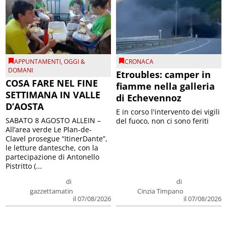
APPUNTAMENTI
,
OGGI &
CRONACA
DOMANI
Etroubles: camper in
COSA FARE NEL FINE
fiamme nella galleria
SETTIMANA IN VALLE
di Echevennoz
D’AOSTA
E in corso l'intervento dei vigili
SABATO 8 AGOSTO ALLEIN –
del fuoco, non ci sono feriti
All’area verde Le Plan-de-
Clavel prosegue “ItinerDante”,
le letture dantesche, con la
partecipazione di Antonello
Pistritto (...
di
di
gazzettamatin
Cinzia Timpano
il 07/08/2026
il 07/08/2026