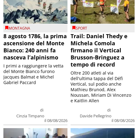
MONTAGNA
SPORT
8 agosto 1786, la prima
Trail: Daniel Thedy e
ascensione del Monte
Michela Comola
Bianco: 240 anni fa
firmano il Vertical
nasceva l’alpinismo
Brusson-Bringuez a
tempo di record
I primi a raggiungere la vetta
del Monte Bianco furono
Oltre 200 atleti al via
Jacques Balmat e Michel
dell'ultima tappa del Défì
Gabriel Paccard
Vertical, sul podio anche
Mathieu Brunod, Alex
Noussan, Miriam Di Vincenzo
e Kaitlin Allen
di
di
Cinzia Timpano
Davide Pellegrino
il 08/08/2026
il 08/08/2026