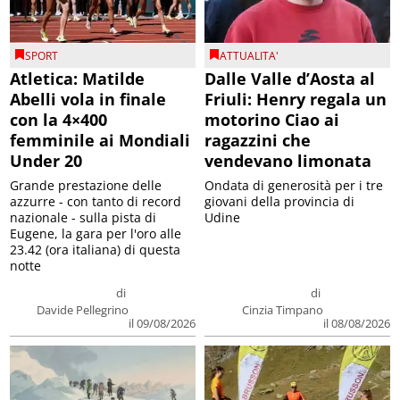
SPORT
ATTUALITA'
Atletica: Matilde
Dalle Valle d’Aosta al
Abelli vola in finale
Friuli: Henry regala un
con la 4×400
motorino Ciao ai
femminile ai Mondiali
ragazzini che
Under 20
vendevano limonata
Grande prestazione delle
Ondata di generosità per i tre
azzurre - con tanto di record
giovani della provincia di
nazionale - sulla pista di
Udine
Eugene, la gara per l'oro alle
23.42 (ora italiana) di questa
notte
di
di
Davide Pellegrino
Cinzia Timpano
il 09/08/2026
il 08/08/2026