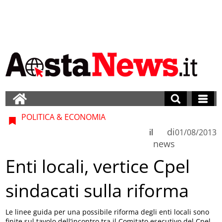
POLITICA & ECONOMIA
di
il
01/08/2013
news
Enti locali, vertice Cpel
sindacati sulla riforma
Le linee guida per una possibile riforma degli enti locali sono
finite sul tavolo dell’incontro tra il Comitato esecutivo del Cpel,