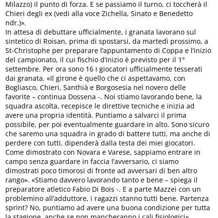
Milazzo) il punto di forza. E se passiamo il turno, ci toccherà il
Chieri degli ex (vedi alla voce Zichella, Sinato e Benedetto
ndr.)».
In attesa di debuttare ufficialmente, i granata lavorano sul
sintetico di Roisan, prima di spostarsi, da martedì prossimo, a
St-Christophe per preparare l’appuntamento di Coppa e l’inizio
del campionato, il cui fischio d’inizio è previsto per il 1°
settembre. Per ora sono 16 i giocatori ufficialmente tesserati
dai granata. «Il girone è quello che ci aspettavamo, con
Bogliasco, Chieri, Santhià e Borgosesia nel novero delle
favorite – continua Dossena -. Noi stiamo lavorando bene, la
squadra ascolta, recepisce le direttive tecniche e inizia ad
avere una propria identità. Puntiamo a salvarci il prima
possibile, per poi eventualmente guardare in alto. Sono sicuro
che saremo una squadra in grado di battere tutti, ma anche di
perdere con tutti, dipenderà dalla testa dei miei giocatori.
Come dimostrato con Novara e Varese, sappiamo entrare in
campo senza guardare in faccia l’avversario, ci siamo
dimostrati poco timorosi di fronte ad avversari di ben altro
rango». «Stiamo davvero lavorando tanto e bene – spiega il
preparatore atletico Fabio Di Bois -. E a parte Mazzei con un
problemino all’adduttore, i ragazzi stanno tutti bene. Partenza
sprint? No, puntiamo ad avere una buona condizione per tutta
la stagione, anche se non mancheranno i cali fisiologici».