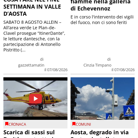
fiamme nella galleria
SETTIMANA IN VALLE
di Echevennoz
D’AOSTA
E in corso l'intervento dei vigili
SABATO 8 AGOSTO ALLEIN –
del fuoco, non ci sono feriti
All’area verde Le Plan-de-
Clavel prosegue “ItinerDante”,
le letture dantesche, con la
partecipazione di Antonello
Pistritto (...
di
di
gazzettamatin
Cinzia Timpano
il 07/08/2026
il 07/08/2026
CRONACA
COMUNI
Scarica di sassi sul
Aosta, degrado in via