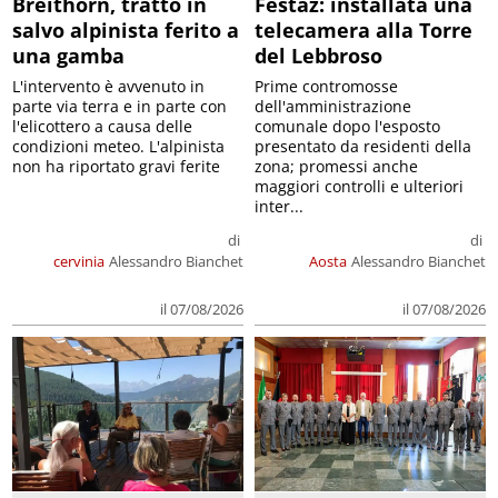
Breithorn, tratto in
Festaz: installata una
salvo alpinista ferito a
telecamera alla Torre
una gamba
del Lebbroso
L'intervento è avvenuto in
Prime contromosse
parte via terra e in parte con
dell'amministrazione
l'elicottero a causa delle
comunale dopo l'esposto
condizioni meteo. L'alpinista
presentato da residenti della
non ha riportato gravi ferite
zona; promessi anche
maggiori controlli e ulteriori
inter...
di
di
cervinia
Alessandro Bianchet
Aosta
Alessandro Bianchet
il 07/08/2026
il 07/08/2026