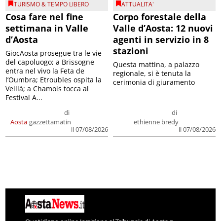
TURISMO & TEMPO LIBERO
ATTUALITA'
Cosa fare nel fine
Corpo forestale della
settimana in Valle
Valle d’Aosta: 12 nuovi
d’Aosta
agenti in servizio in 8
stazioni
GiocAosta prosegue tra le vie
del capoluogo; a Brissogne
Questa mattina, a palazzo
entra nel vivo la Feta de
regionale, si è tenuta la
l’Oumbra; Etroubles ospita la
cerimonia di giuramento
Veillà; a Chamois tocca al
Festival A...
di
di
Aosta
gazzettamatin
ethienne bredy
il 07/08/2026
il 07/08/2026