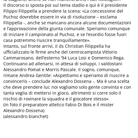
Il discorso si sposta poi sul tema stadio e qui è il presidente
Filippo Filippella a prendere la scena: «La concessione del
Puchoz dovrebbe essere in via di risoluzione – esclama
Filippella -, anche se mancano ancora alcune documentazioni
e l’approvazione della giunta comunale. Speriamo comunque
di iniziare il campionato al Puchoz, e se l’esordio fosse fuori
casa potremmo riuscire tranquillamente».
Intanto, sul fronte arrivi, il ds Christian Filippella ha
ufficializzato le firme anche del centrocampista Vittorio
Cammarosano, dell’esterno ’94 Luca Losi e Domenico Rega.
Continuano ad allenarsi, in attesa di sviluppi, i valdostani
Alessandro Pomat e Morris Pascale. Il sogno, comunque,
rimane Andrea Gentile: «Aspettiamo e speriamo di riuscire a
convincerlo – conclude Alexandro Dossena -. Ma è una scelta
che deve prendere lui; noi vogliamo solo gente convinta e con
tanta voglia di mettersi in gioco, altrimenti si corre solo il
rischio di rovinare la squadra e il giocatore stesso».
(in foto il preparatore atletico Fabio Di Bois e il mister
Alexandro Dossena)
(alessandro bianchet)