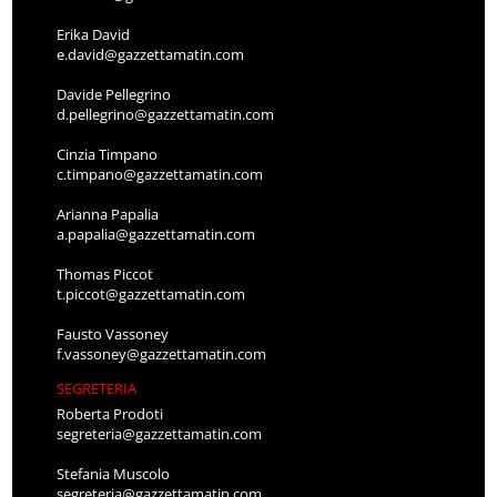
Erika David
e.david@gazzettamatin.com
Davide Pellegrino
d.pellegrino@gazzettamatin.com
Cinzia Timpano
c.timpano@gazzettamatin.com
Arianna Papalia
a.papalia@gazzettamatin.com
Thomas Piccot
t.piccot@gazzettamatin.com
Fausto Vassoney
f.vassoney@gazzettamatin.com
SEGRETERIA
Roberta Prodoti
segreteria@gazzettamatin.com
Stefania Muscolo
segreteria@gazzettamatin.com