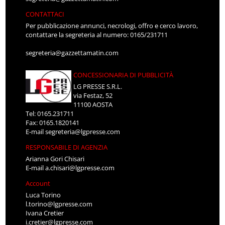
CONTATTACI
Per pubblicazione annunci, necrologi, offro e cerco lavoro,
contattare la segreteria al numero: 0165/231711
segreteria@gazzettamatin.com
CONCESSIONARIA DI PUBBLICITÀ
LG PRESSE S.R.L.
via Festaz, 52
11100 AOSTA
Tel: 0165.231711
Fax: 0165.1820141
E-mail
segreteria@lgpresse.com
RESPONSABILE DI AGENZIA
Arianna Gori Chisari
E-mail
a.chisari@lgpresse.com
Account
Luca Torino
l.torino@lgpresse.com
Ivana Cretier
i.cretier@lgpresse.com