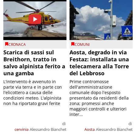
CRONACA
COMUNI
Scarica di sassi sul
Aosta, degrado in via
Breithorn, tratto in
Festaz: installata una
salvo alpinista ferito a
telecamera alla Torre
una gamba
del Lebbroso
L'intervento è avvenuto in
Prime contromosse
parte via terra e in parte con
dell'amministrazione
l'elicottero a causa delle
comunale dopo l'esposto
condizioni meteo. L'alpinista
presentato da residenti della
non ha riportato gravi ferite
zona; promessi anche
maggiori controlli e ulteriori
inter...
di
di
cervinia
Alessandro Bianchet
Aosta
Alessandro Bianchet