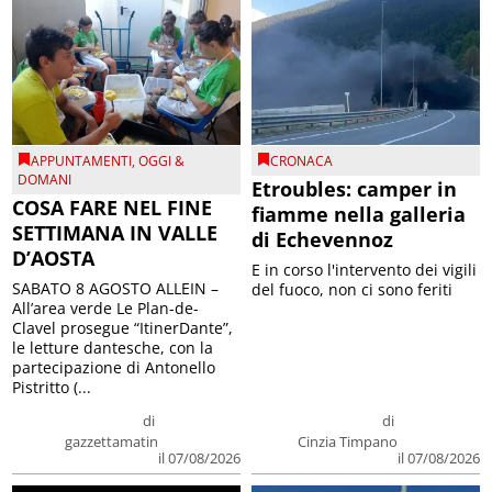
APPUNTAMENTI
,
OGGI &
CRONACA
DOMANI
Etroubles: camper in
COSA FARE NEL FINE
fiamme nella galleria
SETTIMANA IN VALLE
di Echevennoz
D’AOSTA
E in corso l'intervento dei vigili
SABATO 8 AGOSTO ALLEIN –
del fuoco, non ci sono feriti
All’area verde Le Plan-de-
Clavel prosegue “ItinerDante”,
le letture dantesche, con la
partecipazione di Antonello
Pistritto (...
di
di
gazzettamatin
Cinzia Timpano
il 07/08/2026
il 07/08/2026