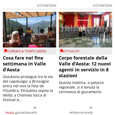
il 07/08/2026
il 07/08/2026
TURISMO & TEMPO LIBERO
ATTUALITA'
Cosa fare nel fine
Corpo forestale della
settimana in Valle
Valle d’Aosta: 12 nuovi
d’Aosta
agenti in servizio in 8
stazioni
GiocAosta prosegue tra le vie
del capoluogo; a Brissogne
Questa mattina, a palazzo
entra nel vivo la Feta de
regionale, si è tenuta la
l’Oumbra; Etroubles ospita la
cerimonia di giuramento
Veillà; a Chamois tocca al
Festival A...
di
di
Aosta
gazzettamatin
ethienne bredy