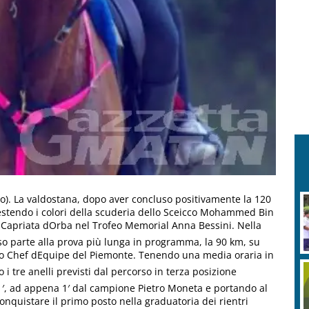
oto). La valdostana, dopo aver concluso positivamente la 120
vestendo i colori della scuderia dello Sceicco Mohammed Bin
Capriata dOrba nel Trofeo Memorial Anna Bessini. Nella
o parte alla prova più lunga in programma, la 90 km, su
llo Chef dEquipe del Piemonte. Tenendo una media oraria in
 tre anelli previsti dal percorso in terza posizione
1′, ad appena 1′ dal campione Pietro Moneta e portando al
conquistare il primo posto nella graduatoria dei rientri