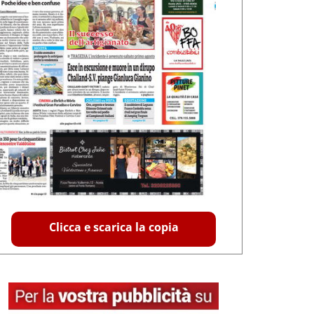
Clicca e scarica la copia