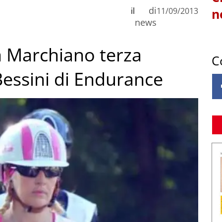
di
il
11/09/2013
n
news
a Marchiano terza
C
Bessini di Endurance