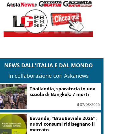
NEWS DALL'ITALIA E DAL MONDO
In collaborazione con Askanews
Esodo, Aspi e Polizia sulla
guida sicura in Emilia-
Romagna
il 07/08/2026
A Capri i 220 metri del più
grande yacht a vela del