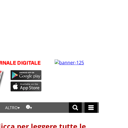
ALTRO
licca per leggere tutte le