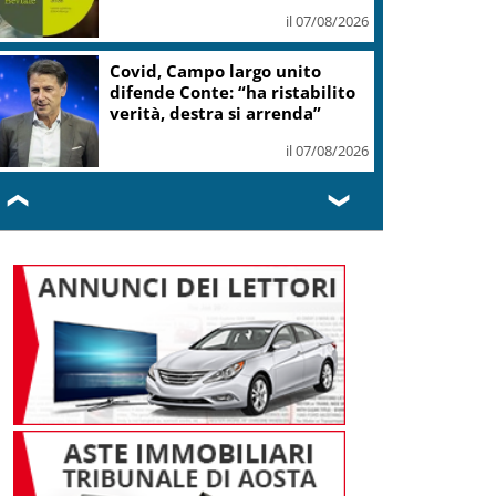
mondo
il 07/08/2026
Consorzio Pinot Grigio Delle
Venezie rinnova partnership
con Fidal
il 07/08/2026
❮
❯