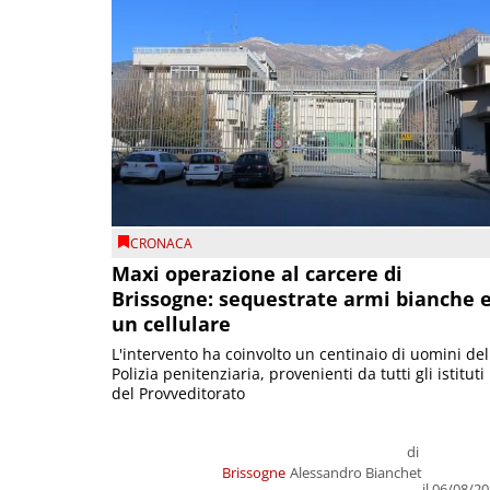
CRONACA
Maxi operazione al carcere di
Brissogne: sequestrate armi bianche 
un cellulare
L'intervento ha coinvolto un centinaio di uomini del
Polizia penitenziaria, provenienti da tutti gli istituti
del Provveditorato
di
Brissogne
Alessandro Bianchet
il 06/08/2