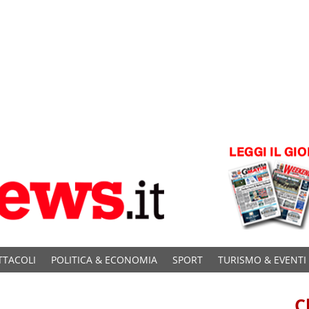
TTACOLI
POLITICA & ECONOMIA
SPORT
TURISMO & EVENTI
C