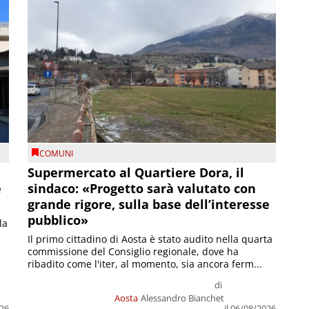
COMUNI
Supermercato al Quartiere Dora, il
e
sindaco: «Progetto sarà valutato con
grande rigore, sulla base dell’interesse
pubblico»
la
Il primo cittadino di Aosta è stato audito nella quarta
commissione del Consiglio regionale, dove ha
ribadito come l'iter, al momento, sia ancora ferm...
di
Aosta
Alessandro Bianchet
026
il 06/08/2026