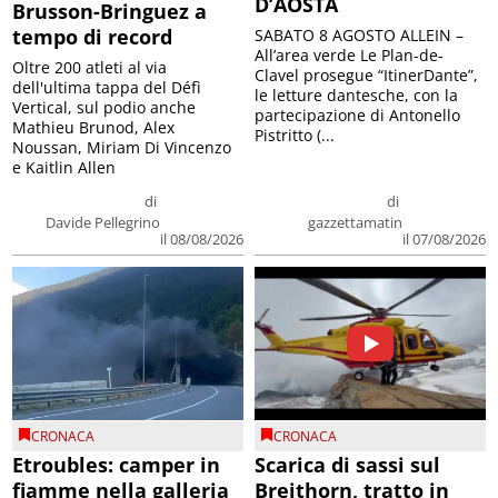
D’AOSTA
Brusson-Bringuez a
tempo di record
SABATO 8 AGOSTO ALLEIN –
All’area verde Le Plan-de-
Oltre 200 atleti al via
Clavel prosegue “ItinerDante”,
dell'ultima tappa del Défì
le letture dantesche, con la
Vertical, sul podio anche
partecipazione di Antonello
Mathieu Brunod, Alex
Pistritto (...
Noussan, Miriam Di Vincenzo
e Kaitlin Allen
di
di
Davide Pellegrino
gazzettamatin
il 08/08/2026
il 07/08/2026
CRONACA
CRONACA
Etroubles: camper in
Scarica di sassi sul
fiamme nella galleria
Breithorn, tratto in