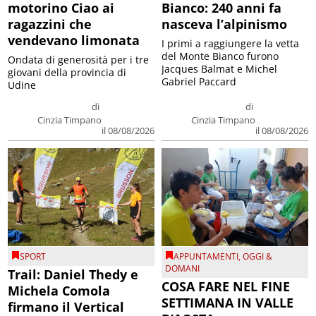
motorino Ciao ai
Bianco: 240 anni fa
ragazzini che
nasceva l’alpinismo
vendevano limonata
I primi a raggiungere la vetta
del Monte Bianco furono
Ondata di generosità per i tre
Jacques Balmat e Michel
giovani della provincia di
Gabriel Paccard
Udine
di
di
Cinzia Timpano
Cinzia Timpano
il 08/08/2026
il 08/08/2026
SPORT
APPUNTAMENTI
,
OGGI &
DOMANI
Trail: Daniel Thedy e
COSA FARE NEL FINE
Michela Comola
SETTIMANA IN VALLE
firmano il Vertical