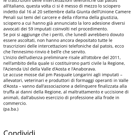
le trascrizioni delle intercettazioni telefoniche dal patois
all’italiano, questa volta ci si è messo di mezzo lo sciopero
indetto dal 16 al 20 settembre dalla Giunta dell’Unione Camere
Penali sui temi del carcere e della riforma della giustizia,
sciopero a cui hanno già annunciato la loro adesione diversi
avvocati dei 59 imputati coinvolti nel procedimento.
Se poi si aggiunge che i periti, che lunedì avrebbero dovuto
essere ascoltati, non hanno ancora depositato tutte le
trascrizioni delle intercettazioni telefoniche dal patois, ecco
che l’ennesimo rinvio è bell’e che servito.
L’inizio dell’udienza preliminare risale all’ottobre del 2011,
nell’ambito della quale si costituirono parti civile la Regione,
l’Azienda Usl della Valle d’Aosta e l’Anaborava.
Le accuse mosse dal pm Pasquale Longarini agli imputati –
allevatori, veterinari e produttori di formaggi operanti in Valle
d’Aosta – vanno dall’associazione a delinquere finalizzata alla
truffa ai danni della Regione, al maltrattamento e uccisione di
animali, dall’abusivo esercizio di professione alla frode in
commercio.
(pa.ba.)
Condividi