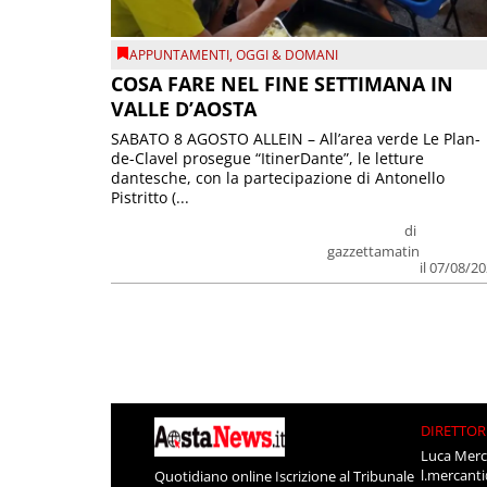
APPUNTAMENTI
,
OGGI & DOMANI
COSA FARE NEL FINE SETTIMANA IN
VALLE D’AOSTA
SABATO 8 AGOSTO ALLEIN – All’area verde Le Plan-
de-Clavel prosegue “ItinerDante”, le letture
dantesche, con la partecipazione di Antonello
Pistritto (...
di
gazzettamatin
il 07/08/2
DIRETTOR
Luca Merc
l.mercant
Quotidiano online Iscrizione al Tribunale