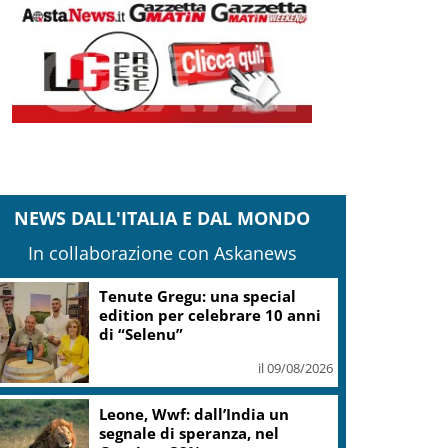
NEWS DALL'ITALIA E DAL MONDO
In collaborazione con Askanews
Fornacelle apre “Vinoteka”
spazio degustazione nel cuore
di Bolgheri
il 09/08/2026
Iran, Mojtaba Khamenei ha
incontrato Pezeshkian