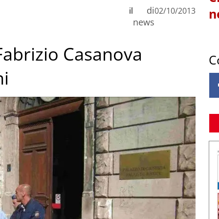
di
il
02/10/2013
n
news
 Fabrizio Casanova
C
i