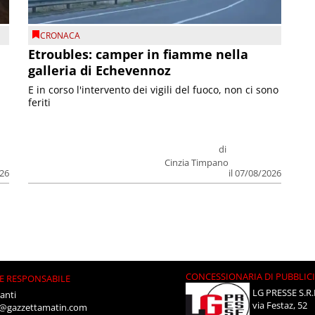
CRONACA
Etroubles: camper in fiamme nella
galleria di Echevennoz
E in corso l'intervento dei vigili del fuoco, non ci sono
feriti
di
Cinzia Timpano
026
il 07/08/2026
CONCESSIONARIA DI PUBBLIC
E RESPONSABILE
LG PRESSE S.R.
anti
via Festaz, 52
i@gazzettamatin.com