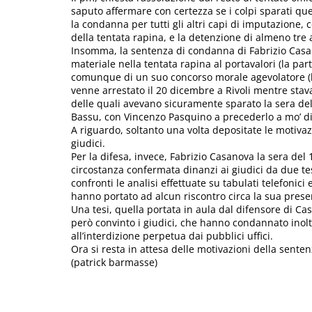
saputo affermare con certezza se i colpi sparati quel
la condanna per tutti gli altri capi di imputazione, c
della tentata rapina, e la detenzione di almeno tre 
Insomma, la sentenza di condanna di Fabrizio Casa
materiale nella tentata rapina al portavalori (la part
comunque di un suo concorso morale agevolatore (la
venne arrestato il 20 dicembre a Rivoli mentre stav
delle quali avevano sicuramente sparato la sera de
Bassu, con Vincenzo Pasquino a precederlo a mo’ di 
A riguardo, soltanto una volta depositate le motivaz
giudici.
Per la difesa, invece, Fabrizio Casanova la sera del
circostanza confermata dinanzi ai giudici da due te
confronti le analisi effettuate su tabulati telefonici
hanno portato ad alcun riscontro circa la sua presen
Una tesi, quella portata in aula dal difensore di Ca
però convinto i giudici, che hanno condannato inol
all’interdizione perpetua dai pubblici uffici.
Ora si resta in attesa delle motivazioni della sente
(patrick barmasse)