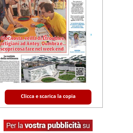
Clicca e scarica la copia