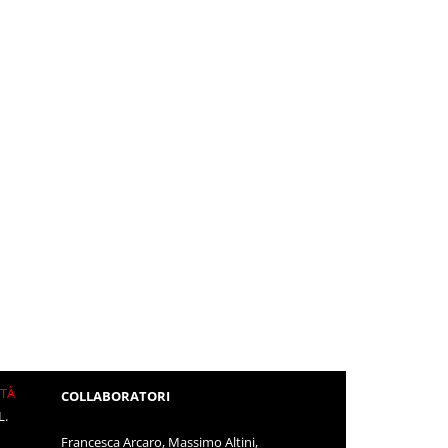
ITÀ
COLLABORATORI
L.
Francesca Arcaro, Massimo Altini,