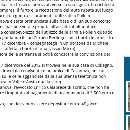
la sera fossero indirizzati verso la sua figura), ha richiesto
ompresi il furto e la ricettazione dell’auto rubata sul luogo
armi da guerra sicuramente utilizzate a Pollein.
nova è stata pronunciata sulla base o di un suo concorso
ecipazione vera e propria all’assalto al blindato) o
 consapevolezza dell’utilizzo delle armi a Pollein quando
a guidando il suo Citroen Berlingo con a bordo le armi – tre
l 17 dicembre – consegnategli in un borsone da Michele
staffetta a bordo di una Nissan Micra).
ioni della sentenza si potrà conoscere la convinzione dei
 17 dicembre del 2012 si trovava nella sua casa di Collegno,
stimoni (la convivente e un amico di Casanova, nei cui
 e sulle celle agganciate dalla sua utenza telefonica non
za in Valle d’Aosta quella sera).
sanova, l’avvocato Enrico Calabrese di Torino, che non ha
tre l’imputato al pagamento di un’ammenda di 3.500 euro e
nza, che dovranno essere depositate entro 45 giorni.