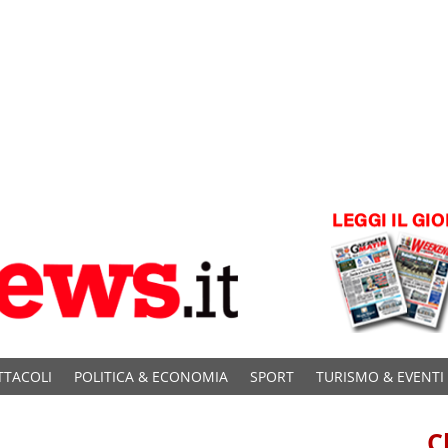
TTACOLI
POLITICA & ECONOMIA
SPORT
TURISMO & EVENTI
C