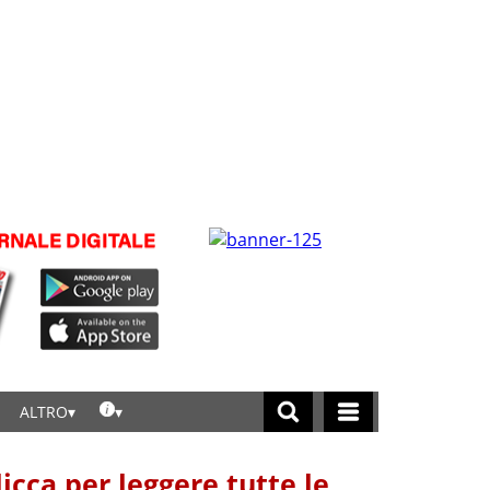
ALTRO
licca per leggere tutte le