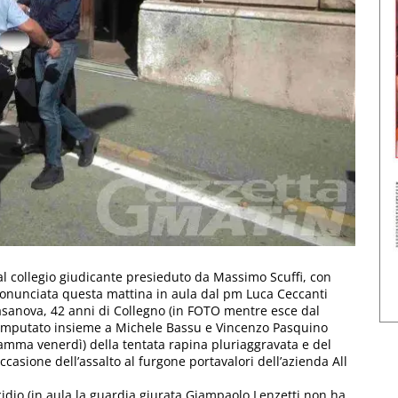
 dal collegio giudicante presieduto da Massimo Scuffi, con
pronunciata questa mattina in aula dal pm Luca Ceccanti
Casanova, 42 anni di Collegno (in FOTO mentre esce dal
 imputato insieme a Michele Bassu e Vincenzo Pasquino
gramma venerdì) della tentata rapina pluriaggravata e del
casione dell’assalto al furgone portavalori dell’azienda All
icidio (in aula la guardia giurata Giampaolo Lenzetti non ha