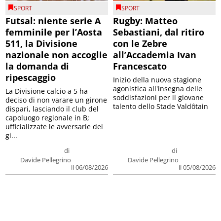
SPORT
SPORT
Futsal: niente serie A
Rugby: Matteo
femminile per l’Aosta
Sebastiani, dal ritiro
511, la Divisione
con le Zebre
nazionale non accoglie
all’Accademia Ivan
la domanda di
Francescato
ripescaggio
Inizio della nuova stagione
agonistica all'insegna delle
La Divisione calcio a 5 ha
soddisfazioni per il giovane
deciso di non varare un girone
talento dello Stade Valdôtain
dispari, lasciando il club del
capoluogo regionale in B;
ufficializzate le avversarie dei
gi...
di
di
Davide Pellegrino
Davide Pellegrino
il 06/08/2026
il 05/08/2026