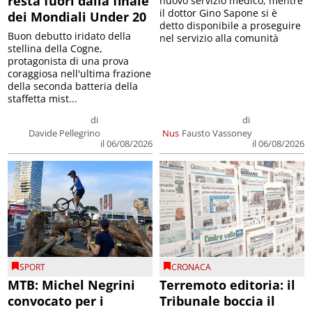
resta fuori dalla finale
nuovo servizio medico, mentre
il dottor Gino Sapone si è
dei Mondiali Under 20
detto disponibile a proseguire
Buon debutto iridato della
nel servizio alla comunità
stellina della Cogne,
protagonista di una prova
coraggiosa nell'ultima frazione
della seconda batteria della
staffetta mist...
di
di
Davide Pellegrino
Nus
Fausto Vassoney
il 06/08/2026
il 06/08/2026
SPORT
CRONACA
MTB: Michel Negrini
Terremoto editoria: il
convocato per i
Tribunale boccia il