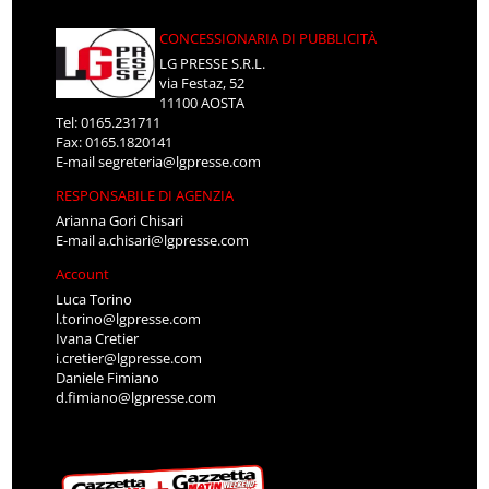
CONCESSIONARIA DI PUBBLICITÀ
LG PRESSE S.R.L.
via Festaz, 52
11100 AOSTA
Tel: 0165.231711
Fax: 0165.1820141
E-mail
segreteria@lgpresse.com
RESPONSABILE DI AGENZIA
Arianna Gori Chisari
E-mail
a.chisari@lgpresse.com
Account
Luca Torino
l.torino@lgpresse.com
Ivana Cretier
i.cretier@lgpresse.com
Daniele Fimiano
d.fimiano@lgpresse.com