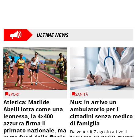
ULTIME NEWS
SPORT
SANITÀ
Atletica: Matilde
Nus: in arrivo un
Abelli lotta come una
ambulatorio per i
leonessa, la 4×400
cittadini senza medico
azzurra firma il
di famiglia
primato nazionale, ma
Da venerdì 7 agosto attivo il