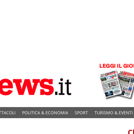
TTACOLI
POLITICA & ECONOMIA
SPORT
TURISMO & EVENTI
C