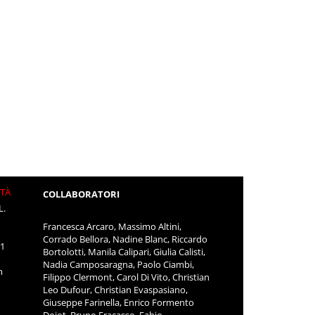
ITÀ
COLLABORATORI
L.
Francesca Arcaro, Massimo Altini,
Corrado Bellora, Nadine Blanc, Riccardo
11
Bortolotti, Manila Calipari, Giulia Calisti,
Nadia Camposaragna, Paolo Ciambi,
m
Filippo Clermont, Carol Di Vito, Christian
Leo Dufour, Christian Evaspasiano,
Giuseppe Farinella, Enrico Formento
Dojot, Bruno Fracasso, Fabio