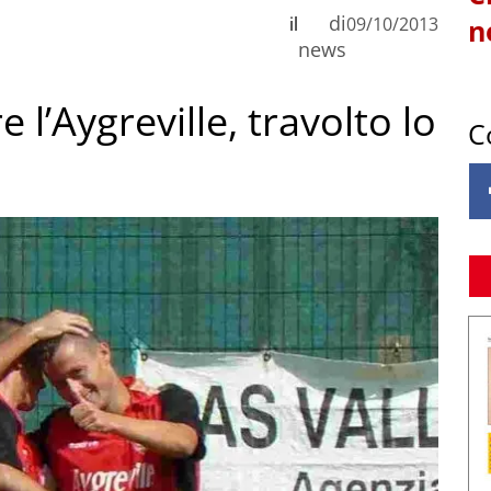
di
il
09/10/2013
n
news
e l’Aygreville, travolto lo
C