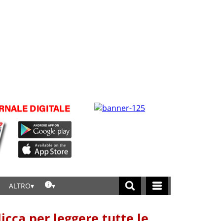
ALTRO
licca per leggere tutte le