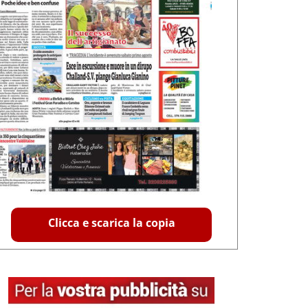
Clicca e scarica la copia