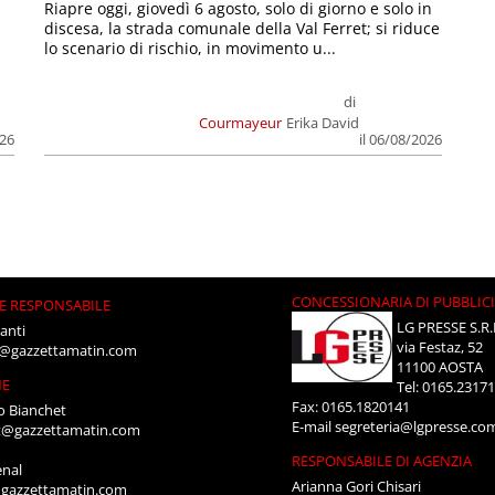
Riapre oggi, giovedì 6 agosto, solo di giorno e solo in
discesa, la strada comunale della Val Ferret; si riduce
lo scenario di rischio, in movimento u...
di
Courmayeur
Erika David
026
il 06/08/2026
CONCESSIONARIA DI PUBBLIC
E RESPONSABILE
LG PRESSE S.R.
anti
via Festaz, 52
i@gazzettamatin.com
11100 AOSTA
NE
Tel: 0165.2317
Fax: 0165.1820141
o Bianchet
E-mail
segreteria@lgpresse.co
t@gazzettamatin.com
RESPONSABILE DI AGENZIA
enal
Arianna Gori Chisari
gazzettamatin.com