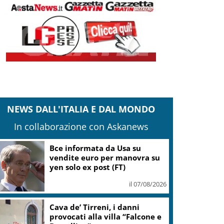
NEWS DALL'ITALIA E DAL MONDO
In collaborazione con Askanews
Conte: Meloni non ha trovato
5 minuti per verità su
Delmastro-Santanchè
il 07/08/2026
IranWire: la Guida Suprema
potrebbe essere sul letto di