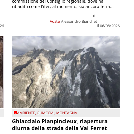
commissione del Consiglio regionale, dove ha
ribadito come l'iter, al momento, sia ancora ferm...
di
Aosta
Alessandro Bianchet
026
il 06/08/2026
AMBIENTE
,
GHIACCIAI
,
MONTAGNA
Ghiacciaio Planpincieux, riapertura
diurna della strada della Val Ferret