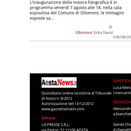
L'inaugurazione della mostra fotografica è in
programma venerdì 7 agosto alle 18, nella sala
espositiva del Comune di Ollomont; le immagini
esposte sa...
di
Ollomont
Erika David
il 06/08/2
DIRETTOR
Luca Merc
l.mercant
Quotidiano online Iscrizione al Tribunale
di Aosta n. 8/2012
REDAZIO
Autorizzazione del 13/12/2012
Alessandr
www.gazzettamatin.com
a.bianche
Editore
Danila Ch
LG PRESSE S.R.L.
d.chenal@
via Festaz, 52 11100 AOSTA