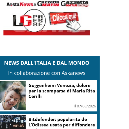
NEWS DALL'ITALIA E DAL MONDO
In collaborazione con Askanews
Covid, ‘Conte-day’ in
commissione: “non sono un
eroe ma un uomo corretto,
non troverete nulla”
il 06/08/2026
Guccini, Meloni: l’ho amato e