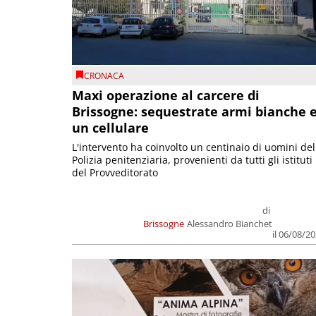
CRONACA
Maxi operazione al carcere di
Brissogne: sequestrate armi bianche 
un cellulare
L'intervento ha coinvolto un centinaio di uomini del
Polizia penitenziaria, provenienti da tutti gli istituti
del Provveditorato
di
Brissogne
Alessandro Bianchet
il 06/08/2