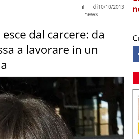
di
il
10/10/2013
n
news
esce dal carcere: da
C
sa a lavorare in un
ia