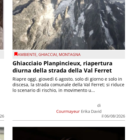
AMBIENTE
,
GHIACCIAI
,
MONTAGNA
Ghiacciaio Planpincieux, riapertura
diurna della strada della Val Ferret
Riapre oggi, giovedì 6 agosto, solo di giorno e solo in
discesa, la strada comunale della Val Ferret; si riduce
lo scenario di rischio, in movimento u...
di
Courmayeur
Erika David
026
il 06/08/2026