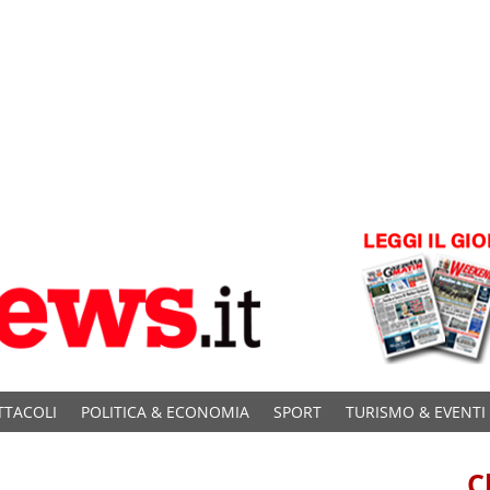
TTACOLI
POLITICA & ECONOMIA
SPORT
TURISMO & EVENTI
C