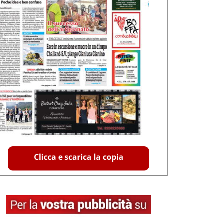
Clicca e scarica la copia