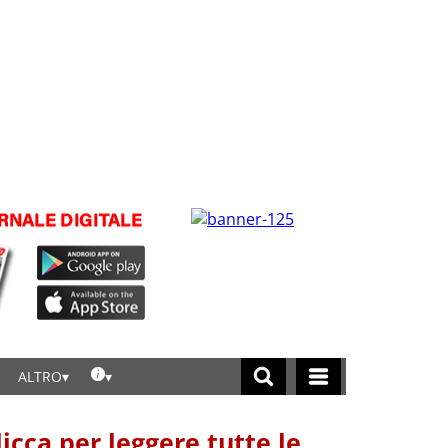
ALTRO
licca per leggere tutte le