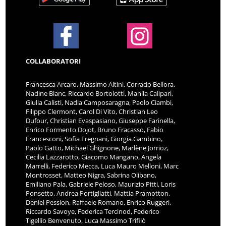
COLLABORATORI
Francesca Arcaro, Massimo Altini, Corrado Bellora,
Nadine Blanc, Riccardo Bortolotti, Manila Calipari,
Giulia Calisti, Nadia Camposaragna, Paolo Ciambi,
Filippo Clermont, Carol Di Vito, Christian Leo
Dufour, Christian Evaspasiano, Giuseppe Farinella,
Enrico Formento Dojot, Bruno Fracasso, Fabio
Francesconi, Sofia Fregnani, Giorgia Gambino,
Paolo Gatto, Michael Ghignone, Marlène Jorrioz,
Cecilia Lazzarotto, Giacomo Mangano, Angela
Marrelli, Federico Mecca, Luca Mauro Melloni, Marc
Montrosset, Matteo Nigra, Sabrina Olibano,
Emiliano Pala, Gabriele Peloso, Maurizio Pitti, Loris
Ponsetto, Andrea Portigliatti, Mattia Pramotton,
Deniel Pession, Raffaele Romano, Enrico Ruggeri,
Riccardo Savoye, Federica Tercinod, Federico
Tigellio Benvenuto, Luca Massimo Trifilò