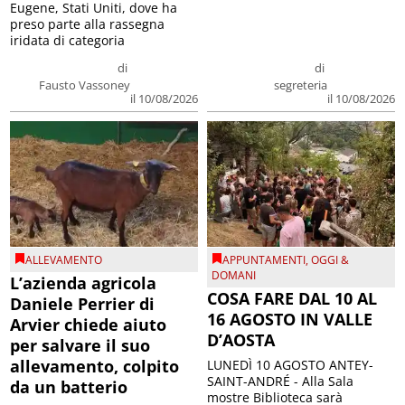
Eugene, Stati Uniti, dove ha
preso parte alla rassegna
iridata di categoria
di
di
Fausto Vassoney
segreteria
il 10/08/2026
il 10/08/2026
ALLEVAMENTO
APPUNTAMENTI
,
OGGI &
DOMANI
L’azienda agricola
COSA FARE DAL 10 AL
Daniele Perrier di
16 AGOSTO IN VALLE
Arvier chiede aiuto
D’AOSTA
per salvare il suo
allevamento, colpito
LUNEDÌ 10 AGOSTO ANTEY-
SAINT-ANDRÉ - Alla Sala
da un batterio
mostre Biblioteca sarà