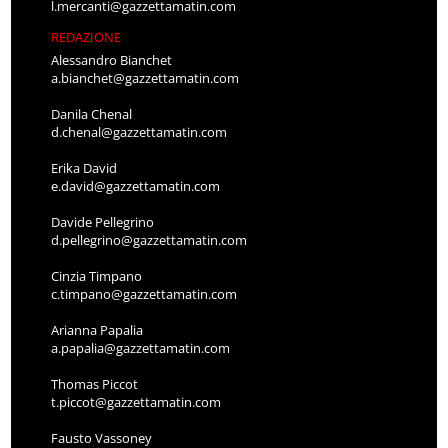
l.mercanti@gazzettamatin.com
REDAZIONE
Alessandro Bianchet
a.bianchet@gazzettamatin.com
Danila Chenal
d.chenal@gazzettamatin.com
Erika David
e.david@gazzettamatin.com
Davide Pellegrino
d.pellegrino@gazzettamatin.com
Cinzia Timpano
c.timpano@gazzettamatin.com
Arianna Papalia
a.papalia@gazzettamatin.com
Thomas Piccot
t.piccot@gazzettamatin.com
Fausto Vassoney