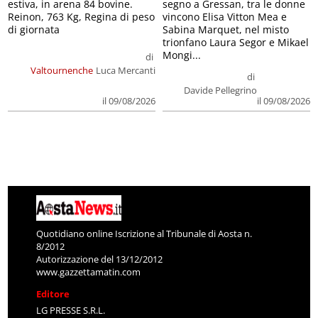
estiva, in arena 84 bovine.
segno a Gressan, tra le donne
Reinon, 763 Kg, Regina di peso
vincono Elisa Vitton Mea e
di giornata
Sabina Marquet, nel misto
trionfano Laura Segor e Mikael
Mongi...
di
Valtournenche
Luca Mercanti
di
Davide Pellegrino
il 09/08/2026
il 09/08/2026
Quotidiano online Iscrizione al Tribunale di Aosta n.
8/2012
Autorizzazione del 13/12/2012
www.gazzettamatin.com
Editore
LG PRESSE S.R.L.