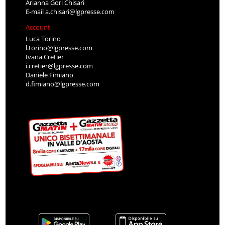
Arianna Gori Chisari
E-mail
a.chisari@lgpresse.com
Account
Luca Torino
l.torino@lgpresse.com
Ivana Cretier
i.cretier@lgpresse.com
Daniele Fimiano
d.fimiano@lgpresse.com