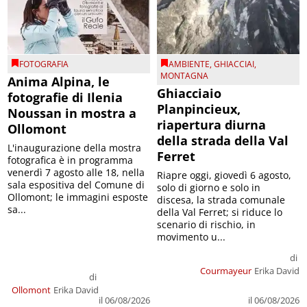
FOTOGRAFIA
AMBIENTE
,
GHIACCIAI
,
MONTAGNA
Anima Alpina, le
Ghiacciaio
fotografie di Ilenia
Planpincieux,
Noussan in mostra a
riapertura diurna
Ollomont
della strada della Val
L'inaugurazione della mostra
Ferret
fotografica è in programma
venerdì 7 agosto alle 18, nella
Riapre oggi, giovedì 6 agosto,
sala espositiva del Comune di
solo di giorno e solo in
Ollomont; le immagini esposte
discesa, la strada comunale
sa...
della Val Ferret; si riduce lo
scenario di rischio, in
movimento u...
di
Courmayeur
Erika David
di
Ollomont
Erika David
il 06/08/2026
il 06/08/2026