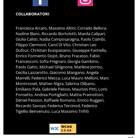
COLLABORATORI
Francesca Arcaro, Massimo Altini, Corrado Bellora,
Nadine Blanc, Riccardo Bortolotti, Manila Calipari,
Giulia Calisti, Nadia Camposaragna, Paolo Ciambi,
Filippo Clermont, Carol Di Vito, Christian Leo
Dufour, Christian Evaspasiano, Giuseppe Farinella,
Enrico Formento Dojot, Bruno Fracasso, Fabio
Francesconi, Sofia Fregnani, Giorgia Gambino,
Paolo Gatto, Michael Ghignone, Marlène Jorrioz,
Cecilia Lazzarotto, Giacomo Mangano, Angela
Marrelli, Federico Mecca, Luca Mauro Melloni, Marc
Montrosset, Matteo Nigra, Sabrina Olibano,
Emiliano Pala, Gabriele Peloso, Maurizio Pitti, Loris
Ponsetto, Andrea Portigliatti, Mattia Pramotton,
Deniel Pession, Raffaele Romano, Enrico Ruggeri,
Riccardo Savoye, Federica Tercinod, Federico
Tigellio Benvenuto, Luca Massimo Trifilò