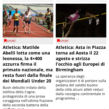
SPORT
SPORT
Atletica: Matilde
Atletica: Asta in Piazza
Abelli lotta come una
torna ad Aosta il 22
leonessa, la 4×400
agosto e strizza
azzurra firma il
l’occhio agli Europei di
primato nazionale, ma
Birmingham
resta fuori dalla finale
La speranza degli
dei Mondiali Under 20
organizzatori è di portare sulla
pedana del salotto buono
Buon debutto iridato della
della città alcuni atleti reduci
stellina della Cogne,
dalla rassegna continentale in
protagonista di una prova
programma ...
coraggiosa nell'ultima frazione
della seconda batteria della