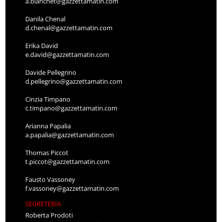
a.bianchet@gazzettamatin.com
Danila Chenal
d.chenal@gazzettamatin.com
Erika David
e.david@gazzettamatin.com
Davide Pellegrino
d.pellegrino@gazzettamatin.com
Cinzia Timpano
c.timpano@gazzettamatin.com
Arianna Papalia
a.papalia@gazzettamatin.com
Thomas Piccot
t.piccot@gazzettamatin.com
Fausto Vassoney
f.vassoney@gazzettamatin.com
SEGRETERIA
Roberta Prodoti