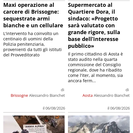
Maxi operazione al
Supermercato al
carcere di Brissogne:
Quartiere Dora, il
sequestrate armi
sindaco: «Progetto
bianche e un cellulare
sarà valutato con
grande rigore, sulla
L'intervento ha coinvolto un
base dell’interesse
centinaio di uomini della
Polizia penitenziaria,
pubblico»
provenienti da tutti gli istituti
Il primo cittadino di Aosta è
del Provveditorato
stato audito nella quarta
commissione del Consiglio
regionale, dove ha ribadito
come l'iter, al momento, sia
ancora ferm...
di
di
Brissogne
Alessandro Bianchet
Aosta
Alessandro Bianchet
il 06/08/2026
il 06/08/2026