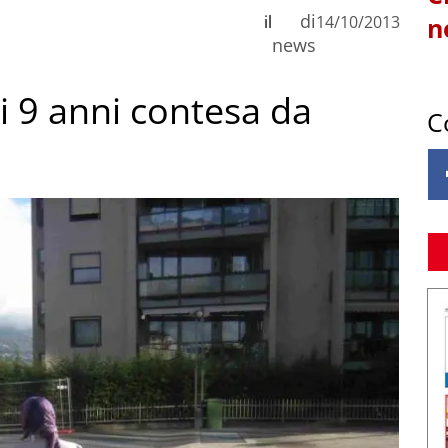
di
il
14/10/2013
n
news
i 9 anni contesa da
C