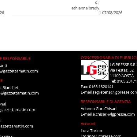
di
ethienne bredy
026
il 07/08/2026
CONCESSIONARIA DI PUBBLIC
E RESPONSABILE
LG PRESSE S.R.
anti
via Festaz, 52
i@gazzettamatin.com
11100 AOSTA
NE
Tel: 0165.2317
Fax: 0165.1820141
o Bianchet
E-mail
segreteria@lgpresse.co
t@gazzettamatin.com
RESPONSABILE DI AGENZIA
enal
Arianna Gori Chisari
gazzettamatin.com
E-mail
a.chisari@lgpresse.com
d
Account
azzettamatin.com
Luca Torino
l.torino@lgpresse.com