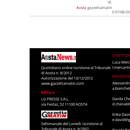
di
Aosta
gazzettamatin
il 07/08/2
DIRETTOR
Luca Merc
l.mercant
Quotidiano online Iscrizione al Tribunale
di Aosta n. 8/2012
REDAZIO
Autorizzazione del 13/12/2012
Alessandr
www.gazzettamatin.com
a.bianche
Editore
Danila Ch
LG PRESSE S.R.L.
d.chenal@
via Festaz, 52 11100 AOSTA
Erika Davi
e.david@g
Settimanale del Lunedì. Iscrizione al
Tribunale di Aosta n. 9/2002