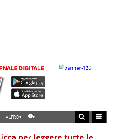
ALTRO
licca per leggere tutte le