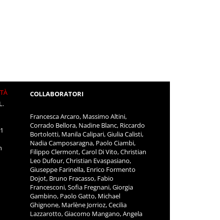
ITÀ
COLLABORATORI
L.
Francesca Arcaro, Massimo Altini,
Corrado Bellora, Nadine Blanc, Riccardo
11
Bortolotti, Manila Calipari, Giulia Calisti,
Nadia Camposaragna, Paolo Ciambi,
m
Filippo Clermont, Carol Di Vito, Christian
Leo Dufour, Christian Evaspasiano,
Giuseppe Farinella, Enrico Formento
Dojot, Bruno Fracasso, Fabio
Francesconi, Sofia Fregnani, Giorgia
Gambino, Paolo Gatto, Michael
Ghignone, Marlène Jorrioz, Cecilia
Lazzarotto, Giacomo Mangano, Angela