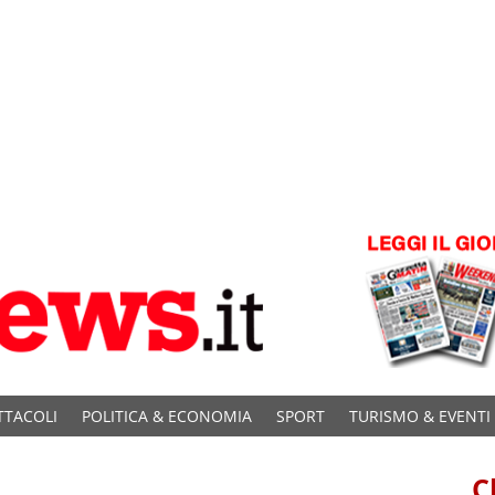
TTACOLI
POLITICA & ECONOMIA
SPORT
TURISMO & EVENTI
C