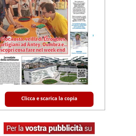
Clicca e scarica la copia