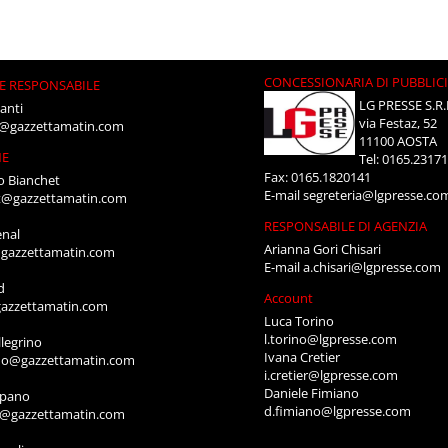
CONCESSIONARIA DI PUBBLIC
E RESPONSABILE
LG PRESSE S.R.
anti
via Festaz, 52
i@gazzettamatin.com
11100 AOSTA
NE
Tel: 0165.2317
Fax: 0165.1820141
o Bianchet
E-mail
segreteria@lgpresse.co
t@gazzettamatin.com
RESPONSABILE DI AGENZIA
enal
Arianna Gori Chisari
gazzettamatin.com
E-mail
a.chisari@lgpresse.com
d
Account
azzettamatin.com
Luca Torino
l.torino@lgpresse.com
legrino
Ivana Cretier
ino@gazzettamatin.com
i.cretier@lgpresse.com
Daniele Fimiano
mpano
d.fimiano@lgpresse.com
o@gazzettamatin.com