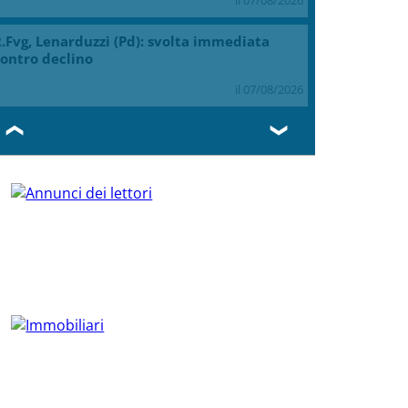
.Fvg, Lenarduzzi (Pd): svolta immediata
ontro declino
il 07/08/2026
❮
❯