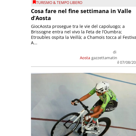
TURISMO & TEMPO LIBERO
Cosa fare nel fine settimana in Valle
d’Aosta
GiocAosta prosegue tra le vie del capoluogo; a
Brissogne entra nel vivo la Feta de l’Oumbra;
Etroubles ospita la Veillà; a Chamois tocca al Festiva
A...
di
Aosta
gazzettamatin
il 07/08/2