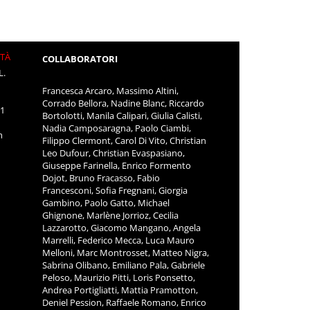
ITÀ
COLLABORATORI
L.
Francesca Arcaro, Massimo Altini,
Corrado Bellora, Nadine Blanc, Riccardo
11
Bortolotti, Manila Calipari, Giulia Calisti,
Nadia Camposaragna, Paolo Ciambi,
m
Filippo Clermont, Carol Di Vito, Christian
Leo Dufour, Christian Evaspasiano,
Giuseppe Farinella, Enrico Formento
Dojot, Bruno Fracasso, Fabio
Francesconi, Sofia Fregnani, Giorgia
Gambino, Paolo Gatto, Michael
Ghignone, Marlène Jorrioz, Cecilia
Lazzarotto, Giacomo Mangano, Angela
Marrelli, Federico Mecca, Luca Mauro
Melloni, Marc Montrosset, Matteo Nigra,
Sabrina Olibano, Emiliano Pala, Gabriele
Peloso, Maurizio Pitti, Loris Ponsetto,
Andrea Portigliatti, Mattia Pramotton,
Deniel Pession, Raffaele Romano, Enrico