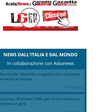
NEWS DALL'ITALIA E DAL MONDO
In collaborazione con Askanews
arcinelle, Manildo: tragedia che richiama
aranzia sicurezza
il 07/08/2026
rovince, Braidotti (Pd): per Friuli continua
a presa in giro
il 07/08/2026