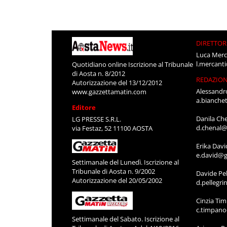
DIRETTOR
Luca Merc
l.mercant
Quotidiano online Iscrizione al Tribunale
di Aosta n. 8/2012
REDAZIO
Autorizzazione del 13/12/2012
Alessandr
www.gazzettamatin.com
a.bianche
Editore
Danila Ch
LG PRESSE S.R.L.
d.chenal@
via Festaz, 52 11100 AOSTA
Erika Davi
e.david@g
Settimanale del Lunedì. Iscrizione al
Tribunale di Aosta n. 9/2002
Davide Pel
Autorizzazione del 20/05/2002
d.pellegr
Cinzia Ti
c.timpan
Settimanale del Sabato. Iscrizione al