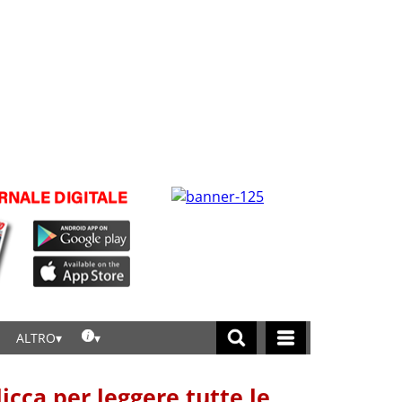
ALTRO
licca per leggere tutte le