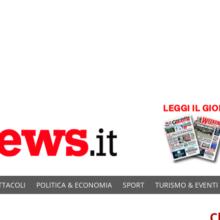
TTACOLI
POLITICA & ECONOMIA
SPORT
TURISMO & EVENTI
C