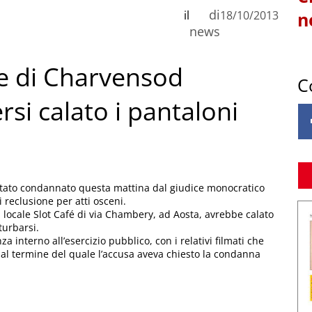
di
il
18/10/2013
n
news
ne di Charvensod
C
si calato i pantaloni
tato condannato questa mattina dal giudice monocratico
 reclusione per atti osceni.
el locale Slot Café di via Chambery, ad Aosta, avrebbe calato
turbarsi.
nza interno all’esercizio pubblico, con i relativi filmati che
al termine del quale l’accusa aveva chiesto la condanna