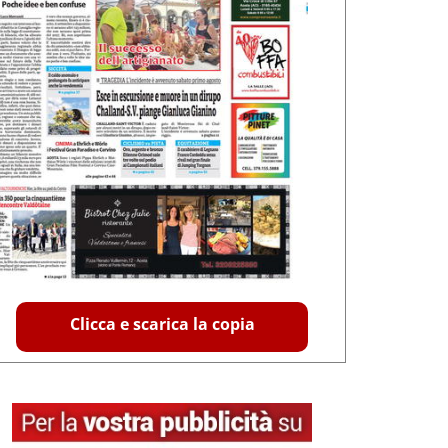
Clicca e scarica la copia