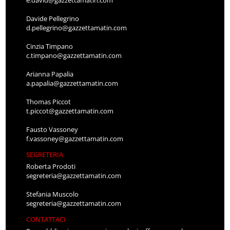
e.david@gazzettamatin.com
Davide Pellegrino
d.pellegrino@gazzettamatin.com
Cinzia Timpano
c.timpano@gazzettamatin.com
Arianna Papalia
a.papalia@gazzettamatin.com
Thomas Piccot
t.piccot@gazzettamatin.com
Fausto Vassoney
f.vassoney@gazzettamatin.com
SEGRETERIA
Roberta Prodoti
segreteria@gazzettamatin.com
Stefania Muscolo
segreteria@gazzettamatin.com
CONTATTACI