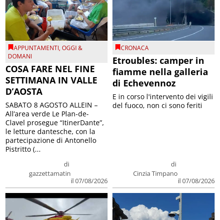
APPUNTAMENTI
,
OGGI &
CRONACA
DOMANI
Etroubles: camper in
COSA FARE NEL FINE
fiamme nella galleria
SETTIMANA IN VALLE
di Echevennoz
D’AOSTA
E in corso l'intervento dei vigili
SABATO 8 AGOSTO ALLEIN –
del fuoco, non ci sono feriti
All’area verde Le Plan-de-
Clavel prosegue “ItinerDante”,
le letture dantesche, con la
partecipazione di Antonello
Pistritto (...
di
di
gazzettamatin
Cinzia Timpano
il 07/08/2026
il 07/08/2026