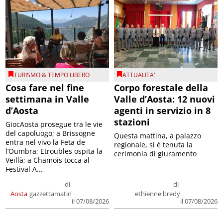
TURISMO & TEMPO LIBERO
ATTUALITA'
Cosa fare nel fine
Corpo forestale della
settimana in Valle
Valle d’Aosta: 12 nuovi
d’Aosta
agenti in servizio in 8
stazioni
GiocAosta prosegue tra le vie
del capoluogo; a Brissogne
Questa mattina, a palazzo
entra nel vivo la Feta de
regionale, si è tenuta la
l’Oumbra; Etroubles ospita la
cerimonia di giuramento
Veillà; a Chamois tocca al
Festival A...
di
di
Aosta
gazzettamatin
ethienne bredy
il 07/08/2026
il 07/08/2026