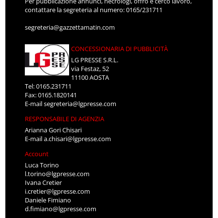
Per pubblicazione annunci, necrologi, offro e cerco lavoro,
contattare la segreteria al numero: 0165/231711
segreteria@gazzettamatin.com
CONCESSIONARIA DI PUBBLICITÀ
LG PRESSE S.R.L.
via Festaz, 52
11100 AOSTA
Tel: 0165.231711
Fax: 0165.1820141
E-mail
segreteria@lgpresse.com
RESPONSABILE DI AGENZIA
Arianna Gori Chisari
E-mail
a.chisari@lgpresse.com
Account
Luca Torino
l.torino@lgpresse.com
Ivana Cretier
i.cretier@lgpresse.com
Daniele Fimiano
d.fimiano@lgpresse.com