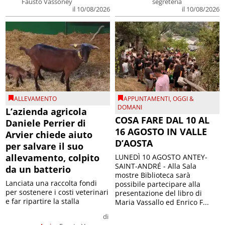
Fausto Vassoney
segreteria
il 10/08/2026
il 10/08/2026
ALLEVAMENTO
APPUNTAMENTI
,
OGGI &
DOMANI
L’azienda agricola
COSA FARE DAL 10 AL
Daniele Perrier di
16 AGOSTO IN VALLE
Arvier chiede aiuto
D’AOSTA
per salvare il suo
allevamento, colpito
LUNEDÌ 10 AGOSTO ANTEY-
SAINT-ANDRÉ - Alla Sala
da un batterio
mostre Biblioteca sarà
Lanciata una raccolta fondi
possibile partecipare alla
per sostenere i costi veterinari
presentazione del libro di
e far ripartire la stalla
Maria Vassallo ed Enrico F...
di