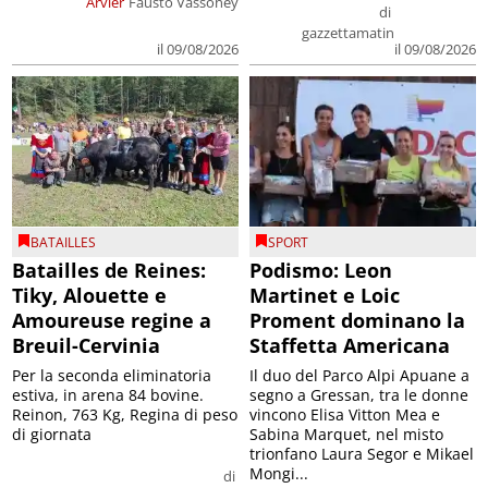
Arvier
Fausto Vassoney
di
gazzettamatin
il 09/08/2026
il 09/08/2026
BATAILLES
SPORT
Batailles de Reines:
Podismo: Leon
Tiky, Alouette e
Martinet e Loic
Amoureuse regine a
Proment dominano la
Breuil-Cervinia
Staffetta Americana
Per la seconda eliminatoria
Il duo del Parco Alpi Apuane a
estiva, in arena 84 bovine.
segno a Gressan, tra le donne
Reinon, 763 Kg, Regina di peso
vincono Elisa Vitton Mea e
di giornata
Sabina Marquet, nel misto
trionfano Laura Segor e Mikael
Mongi...
di