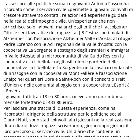
L’assessore alle politiche sociali e giovanili Antonio Fosson ha
ricordato come il servizio civile «permette ai giovani coinvolti di
crescere attraverso contatti, relazioni ed esperienze guidate
nella realtà dell’impegno civile. Un’esperienza che non
arricchisce solo i giovani, ma anche gli enti che li accolgono».
Otto le sedi lavorative dei ragazzi: al J.B Festaz con i malati di
Alzheimer con l’associazione Alzheimer Valle d’Aosta; al rifugio
Padre Lorenzo con le Acli regionali della Valle d’Aosta; con la
cooperativa La Sorgente a sostegno degli stranieri e immigrati
in Valle d’Aosta; alla microcomunità di via Guido Rey con la
cooperativa La Libellula; negli asili nido e garderie delle
cooperative La Libellula e La Sorgente; nella casa circondariale
di Brissogne con la cooperativa Mont Fallère e l’associazione
Enaip; nei quartieri Dora e Saint-Roch con il consorzio Trait
d’Union e nelle comunità alloggio con la cooperativa L’Esprit à
L’Envers.
I giovani, tutti tra i 18 e i 30 anni, riceveranno un rimborso
mensile forfettario di 433,80 euro.
Per lasciare una traccia di questa esperienza, come ha
ricordato il dirigente della struttura per le politiche sociali,
Gianni Nuti, sono stati coinvolti altri giovani nella realizzazione
di un diario dove i ragazzi scriveranno, giorno dopo giorno, il
loro percorso di servizio civile. Un diario che contiene un