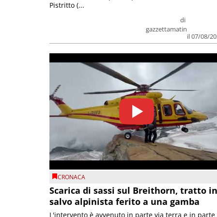
Pistritto (...
di
gazzettamatin
il 07/08/2
CRONACA
Scarica di sassi sul Breithorn, tratto i
salvo alpinista ferito a una gamba
L'intervento è avvenuto in parte via terra e in parte