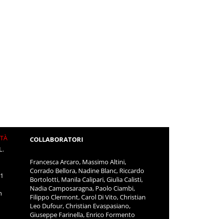
ITÀ
COLLABORATORI
L.
Francesca Arcaro, Massimo Altini,
Corrado Bellora, Nadine Blanc, Riccardo
11
Bortolotti, Manila Calipari, Giulia Calisti,
Nadia Camposaragna, Paolo Ciambi,
m
Filippo Clermont, Carol Di Vito, Christian
Leo Dufour, Christian Evaspasiano,
Giuseppe Farinella, Enrico Formento