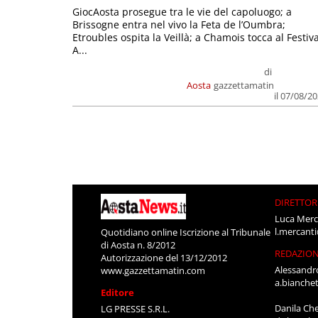
GiocAosta prosegue tra le vie del capoluogo; a
Brissogne entra nel vivo la Feta de l’Oumbra;
Etroubles ospita la Veillà; a Chamois tocca al Festiva
A...
di
Aosta
gazzettamatin
il 07/08/2
DIRETTOR
Luca Merc
l.mercant
Quotidiano online Iscrizione al Tribunale
di Aosta n. 8/2012
REDAZIO
Autorizzazione del 13/12/2012
Alessandr
www.gazzettamatin.com
a.bianche
Editore
Danila Ch
LG PRESSE S.R.L.