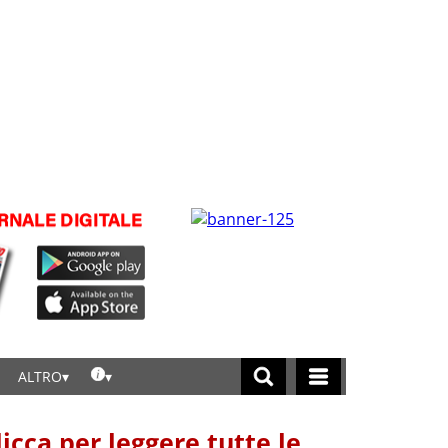
ALTRO
licca per leggere tutte le