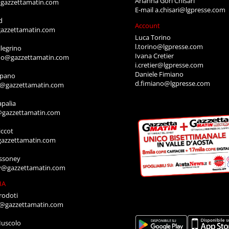
Arianna Gori Chisari
gazzettamatin.com
E-mail
a.chisari@lgpresse.com
d
Account
azzettamatin.com
Luca Torino
l.torino@lgpresse.com
legrino
Ivana Cretier
ino@gazzettamatin.com
i.cretier@lgpresse.com
Daniele Fimiano
mpano
d.fimiano@lgpresse.com
o@gazzettamatin.com
apalia
@gazzettamatin.com
ccot
gazzettamatin.com
ssoney
y@gazzettamatin.com
IA
rodoti
a@gazzettamatin.com
Muscolo