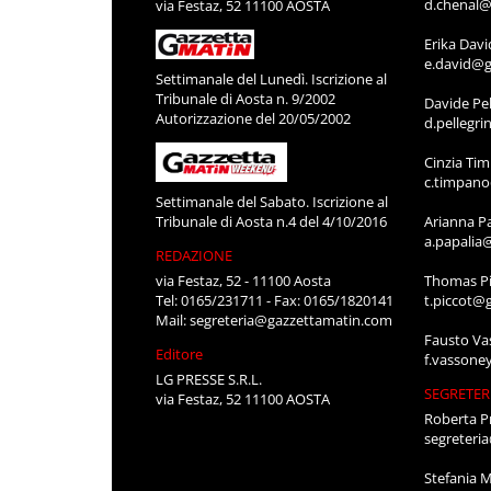
d.chenal@
via Festaz, 52 11100 AOSTA
Erika Davi
e.david@g
Settimanale del Lunedì. Iscrizione al
Tribunale di Aosta n. 9/2002
Davide Pel
Autorizzazione del 20/05/2002
d.pellegr
Cinzia Ti
c.timpan
Settimanale del Sabato. Iscrizione al
Tribunale di Aosta n.4 del 4/10/2016
Arianna P
a.papalia
REDAZIONE
via Festaz, 52 - 11100 Aosta
Thomas Pi
Tel: 0165/231711 - Fax: 0165/1820141
t.piccot@
Mail:
segreteria@gazzettamatin.com
Fausto Va
Editore
f.vassone
LG PRESSE S.R.L.
SEGRETER
via Festaz, 52 11100 AOSTA
Roberta P
segreteri
Stefania 