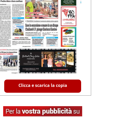
Clicca e scarica la copia