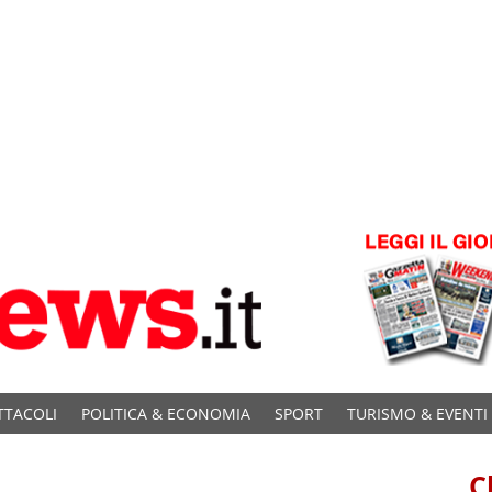
TTACOLI
POLITICA & ECONOMIA
SPORT
TURISMO & EVENTI
C