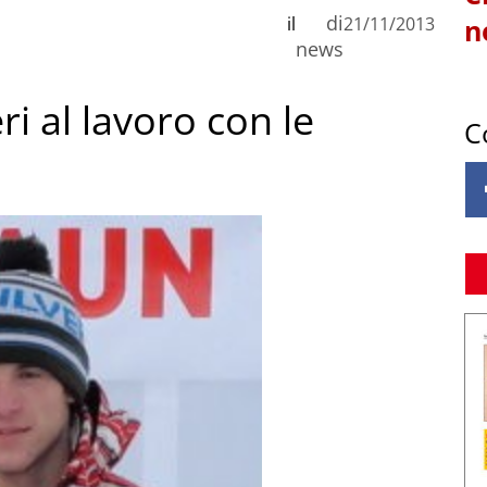
di
il
21/11/2013
n
news
ri al lavoro con le
C