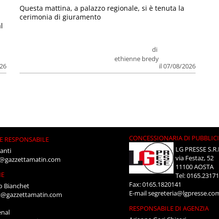
Questa mattina, a palazzo regionale, si è tenuta la
cerimonia di giuramento
l
di
ethienne bredy
026
il 07/08/2026
CONCESSIONARIA DI PUBBLIC
E RESPONSABILE
LG PRESSE S.R.
anti
via Festaz, 52
i@gazzettamatin.com
11100 AOSTA
NE
Tel: 0165.2317
Fax: 0165.1820141
o Bianchet
E-mail
segreteria@lgpresse.co
t@gazzettamatin.com
RESPONSABILE DI AGENZIA
enal