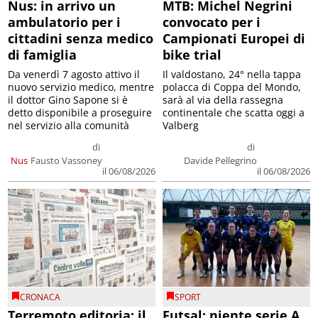
Nus: in arrivo un
MTB: Michel Negrini
ambulatorio per i
convocato per i
cittadini senza medico
Campionati Europei di
di famiglia
bike trial
Da venerdì 7 agosto attivo il
Il valdostano, 24° nella tappa
nuovo servizio medico, mentre
polacca di Coppa del Mondo,
il dottor Gino Sapone si è
sarà al via della rassegna
detto disponibile a proseguire
continentale che scatta oggi a
nel servizio alla comunità
Valberg
di
di
Nus
Fausto Vassoney
Davide Pellegrino
il 06/08/2026
il 06/08/2026
CRONACA
SPORT
Terremoto editoria: il
Futsal: niente serie A