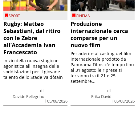
SPORT
CINEMA
Rugby: Matteo
Produzione
Sebastiani, dal ritiro
internazionale cerca
con le Zebre
comparse per un
all’Accademia Ivan
nuovo film
Francescato
Per aderire al casting del film
internazionale prodotto da
Inizio della nuova stagione
Panorama Films c'è tempo fino
agonistica all'insegna delle
al 31 agosto; le riprese si
soddisfazioni per il giovane
terranno tra il 21 e 25
talento dello Stade Valdôtain
settembre...
di
di
Davide Pellegrino
Erika David
il 05/08/2026
il 05/08/2026