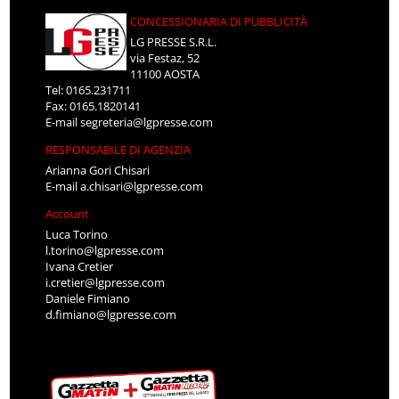
CONCESSIONARIA DI PUBBLICITÀ
LG PRESSE S.R.L.
via Festaz, 52
11100 AOSTA
Tel: 0165.231711
Fax: 0165.1820141
E-mail
segreteria@lgpresse.com
RESPONSABILE DI AGENZIA
Arianna Gori Chisari
E-mail
a.chisari@lgpresse.com
Account
Luca Torino
l.torino@lgpresse.com
Ivana Cretier
i.cretier@lgpresse.com
Daniele Fimiano
d.fimiano@lgpresse.com