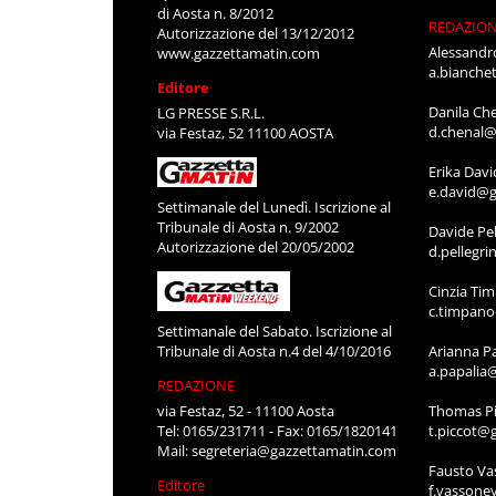
di Aosta n. 8/2012
REDAZIO
Autorizzazione del 13/12/2012
Alessandr
www.gazzettamatin.com
a.bianche
Editore
Danila Ch
LG PRESSE S.R.L.
d.chenal@
via Festaz, 52 11100 AOSTA
Erika Davi
e.david@g
Settimanale del Lunedì. Iscrizione al
Tribunale di Aosta n. 9/2002
Davide Pel
Autorizzazione del 20/05/2002
d.pellegr
Cinzia Ti
c.timpan
Settimanale del Sabato. Iscrizione al
Tribunale di Aosta n.4 del 4/10/2016
Arianna P
a.papalia
REDAZIONE
via Festaz, 52 - 11100 Aosta
Thomas Pi
Tel: 0165/231711 - Fax: 0165/1820141
t.piccot@
Mail:
segreteria@gazzettamatin.com
Fausto Va
Editore
f.vassone