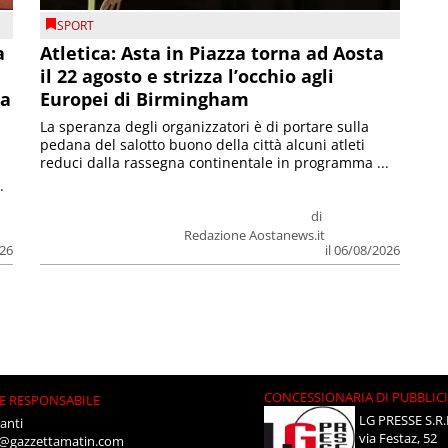
SPORT
a
Atletica: Asta in Piazza torna ad Aosta
il 22 agosto e strizza l’occhio agli
la
Europei di Birmingham
La speranza degli organizzatori è di portare sulla
pedana del salotto buono della città alcuni atleti
reduci dalla rassegna continentale in programma ...
.
di
Redazione Aostanews.it
026
il 06/08/2026
CONCESSIONARIA DI PUBBLIC
E RESPONSABILE
LG PRESSE S.R.
anti
via Festaz, 52
i@gazzettamatin.com