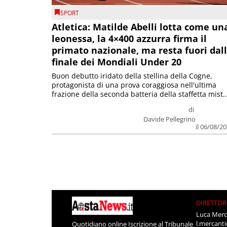
SPORT
Atletica: Matilde Abelli lotta come un
leonessa, la 4×400 azzurra firma il
primato nazionale, ma resta fuori dal
finale dei Mondiali Under 20
Buon debutto iridato della stellina della Cogne,
protagonista di una prova coraggiosa nell'ultima
frazione della seconda batteria della staffetta mist..
di
Davide Pellegrino
il 06/08/2
DIRETTOR
Luca Merc
l.mercant
Quotidiano online Iscrizione al Tribunale