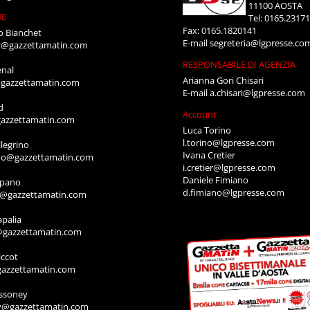
11100 AOSTA
NE
Tel: 0165.2317
Fax: 0165.1820141
o Bianchet
E-mail
segreteria@lgpresse.co
t@gazzettamatin.com
RESPONSABILE DI AGENZIA
enal
Arianna Gori Chisari
gazzettamatin.com
E-mail
a.chisari@lgpresse.com
d
Account
azzettamatin.com
Luca Torino
l.torino@lgpresse.com
legrino
Ivana Cretier
ino@gazzettamatin.com
i.cretier@lgpresse.com
Daniele Fimiano
mpano
d.fimiano@lgpresse.com
o@gazzettamatin.com
apalia
@gazzettamatin.com
ccot
gazzettamatin.com
ssoney
y@gazzettamatin.com