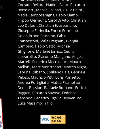
Corrado Bellora, Nadine Blanc, Riccardo
11
Bortolotti, Manila Calipari, Giulia Calisti,
Nadia Camposaragna, Paolo Ciambi,
m
Filippo Clermont, Carol Di Vito, Christian
Leo Dufour, Christian Evaspasiano,
Giuseppe Farinella, Enrico Formento
Dojot, Bruno Fracasso, Fabio
Francesconi, Sofia Fregnani, Giorgia
Gambino, Paolo Gatto, Michael
Ghignone, Marlène Jorrioz, Cecilia
Lazzarotto, Giacomo Mangano, Angela
Marrelli, Federico Mecca, Luca Mauro
Melloni, Marc Montrosset, Matteo Nigra,
Sabrina Olibano, Emiliano Pala, Gabriele
Peloso, Maurizio Pitti, Loris Ponsetto,
Andrea Portigliatti, Mattia Pramotton,
Deniel Pession, Raffaele Romano, Enrico
Ruggeri, Riccardo Savoye, Federica
Tercinod, Federico Tigellio Benvenuto,
Luca Massimo Trifilò