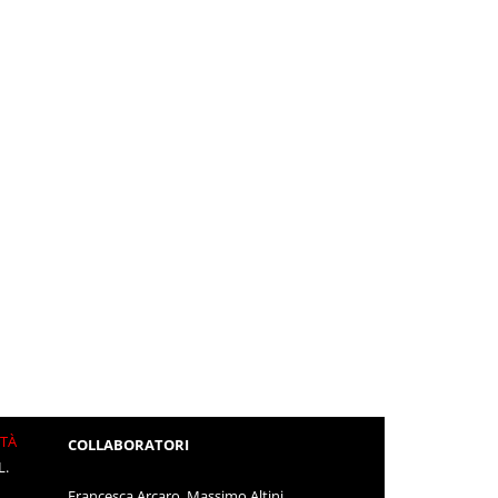
ITÀ
COLLABORATORI
L.
Francesca Arcaro, Massimo Altini,