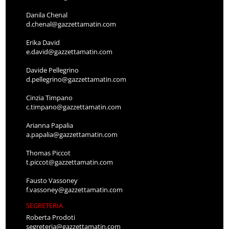
Danila Chenal
d.chenal@gazzettamatin.com
Erika David
e.david@gazzettamatin.com
Davide Pellegrino
d.pellegrino@gazzettamatin.com
Cinzia Timpano
c.timpano@gazzettamatin.com
Arianna Papalia
a.papalia@gazzettamatin.com
Thomas Piccot
t.piccot@gazzettamatin.com
Fausto Vassoney
f.vassoney@gazzettamatin.com
SEGRETERIA
Roberta Prodoti
segreteria@gazzettamatin.com