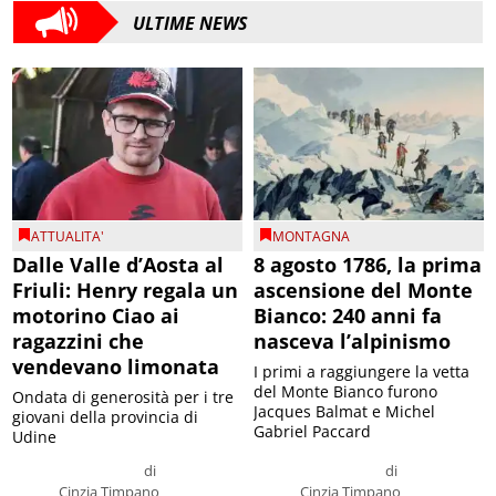
ULTIME NEWS
ATTUALITA'
MONTAGNA
Dalle Valle d’Aosta al
8 agosto 1786, la prima
Friuli: Henry regala un
ascensione del Monte
motorino Ciao ai
Bianco: 240 anni fa
ragazzini che
nasceva l’alpinismo
vendevano limonata
I primi a raggiungere la vetta
del Monte Bianco furono
Ondata di generosità per i tre
Jacques Balmat e Michel
giovani della provincia di
Gabriel Paccard
Udine
di
di
Cinzia Timpano
Cinzia Timpano