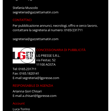
Stefania Muscolo
segreteria@gazzettamatin.com
CONTATTACI
Per pubblicazione annunci, necrologi, offro e cerco lavoro,
contattare la segreteria al numero: 0165/231711
segreteria@gazzettamatin.com
CONCESSIONARIA DI PUBBLICITÀ
LG PRESSE S.R.L.
via Festaz, 52
11100 AOSTA
Tel: 0165.231711
Fax: 0165.1820141
E-mail
segreteria@lgpresse.com
RESPONSABILE DI AGENZIA
Arianna Gori Chisari
E-mail
a.chisari@lgpresse.com
Account
Luca Torino