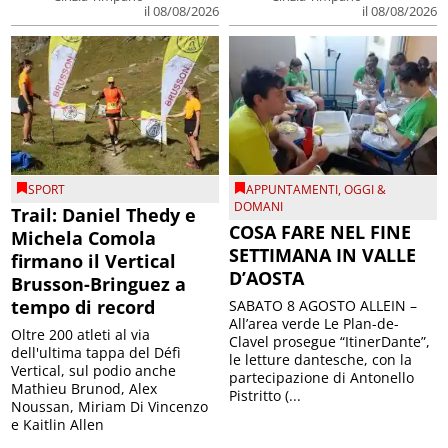
il 08/08/2026
il 08/08/2026
SPORT
APPUNTAMENTI
,
OGGI &
DOMANI
Trail: Daniel Thedy e
COSA FARE NEL FINE
Michela Comola
SETTIMANA IN VALLE
firmano il Vertical
D’AOSTA
Brusson-Bringuez a
tempo di record
SABATO 8 AGOSTO ALLEIN –
All’area verde Le Plan-de-
Oltre 200 atleti al via
Clavel prosegue “ItinerDante”,
dell'ultima tappa del Défì
le letture dantesche, con la
Vertical, sul podio anche
partecipazione di Antonello
Mathieu Brunod, Alex
Pistritto (...
Noussan, Miriam Di Vincenzo
e Kaitlin Allen