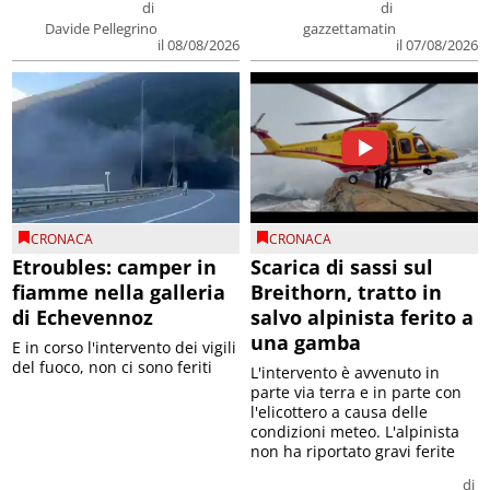
di
di
Davide Pellegrino
gazzettamatin
il 08/08/2026
il 07/08/2026
CRONACA
CRONACA
Etroubles: camper in
Scarica di sassi sul
fiamme nella galleria
Breithorn, tratto in
di Echevennoz
salvo alpinista ferito a
una gamba
E in corso l'intervento dei vigili
del fuoco, non ci sono feriti
L'intervento è avvenuto in
parte via terra e in parte con
l'elicottero a causa delle
condizioni meteo. L'alpinista
non ha riportato gravi ferite
di