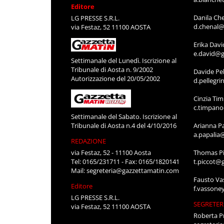
Editore
Danila Ch
LG PRESSE S.R.L.
d.chenal@
via Festaz, 52 11100 AOSTA
Erika Davi
e.david@g
Settimanale del Lunedì. Iscrizione al
Tribunale di Aosta n. 9/2002
Davide Pel
Autorizzazione del 20/05/2002
d.pellegr
Cinzia Ti
c.timpan
Settimanale del Sabato. Iscrizione al
Tribunale di Aosta n.4 del 4/10/2016
Arianna P
a.papalia
REDAZIONE
via Festaz, 52 - 11100 Aosta
Thomas Pi
Tel: 0165/231711 - Fax: 0165/1820141
t.piccot@
Mail:
segreteria@gazzettamatin.com
Fausto Va
Editore
f.vassone
LG PRESSE S.R.L.
SEGRETER
via Festaz, 52 11100 AOSTA
Roberta P