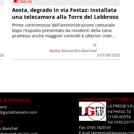
COMUNI
n
Aosta, degrado in via Festaz: installata
una telecamera alla Torre del Lebbroso
Prime contromosse dell'amministrazione comunale
dopo l'esposto presentato da residenti della zona;
promessi anche maggiori controlli e ulteriori inter...
di
Aosta
Alessandro Bianchet
026
il 07/08/2026
CONCESSIONARIA DI PUBBLIC
E RESPONSABILE
LG PRESSE S.R.
anti
via Festaz, 52
i@gazzettamatin.com
11100 AOSTA
NE
Tel: 0165.2317
Fax: 0165.1820141
o Bianchet
E-mail
segreteria@lgpresse.co
t@gazzettamatin.com