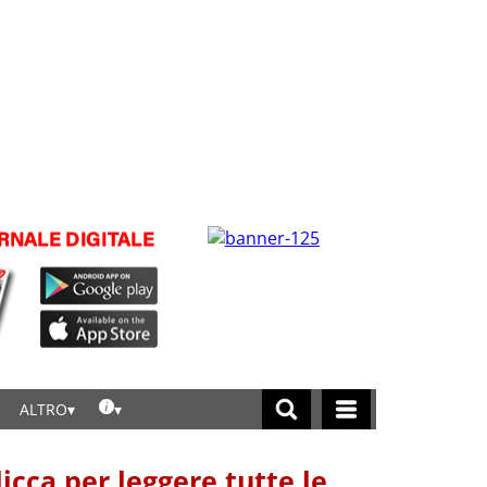
ALTRO
licca per leggere tutte le