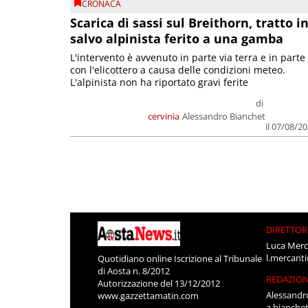
CRONACA
Scarica di sassi sul Breithorn, tratto i
salvo alpinista ferito a una gamba
L'intervento è avvenuto in parte via terra e in parte
con l'elicottero a causa delle condizioni meteo.
L'alpinista non ha riportato gravi ferite
di
cervinia
Alessandro Bianchet
il 07/08/2
DIRETTOR
Luca Merc
l.mercant
Quotidiano online Iscrizione al Tribunale
di Aosta n. 8/2012
REDAZIO
Autorizzazione del 13/12/2012
Alessandr
www.gazzettamatin.com
a.bianche