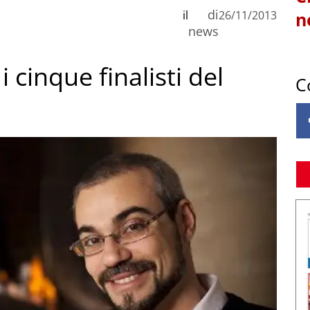
di
il
26/11/2013
n
news
i cinque finalisti del
C
o