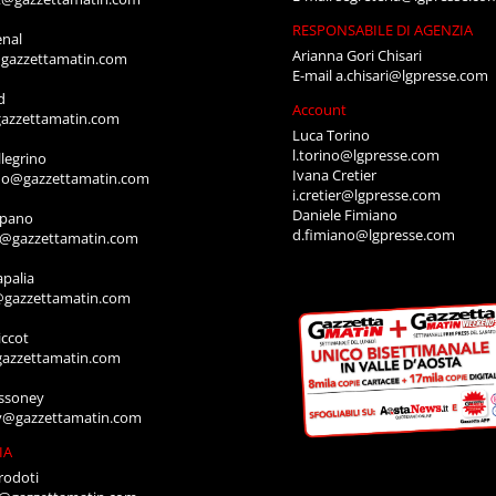
RESPONSABILE DI AGENZIA
enal
Arianna Gori Chisari
gazzettamatin.com
E-mail
a.chisari@lgpresse.com
d
Account
azzettamatin.com
Luca Torino
l.torino@lgpresse.com
legrino
Ivana Cretier
ino@gazzettamatin.com
i.cretier@lgpresse.com
Daniele Fimiano
mpano
d.fimiano@lgpresse.com
o@gazzettamatin.com
apalia
@gazzettamatin.com
ccot
gazzettamatin.com
ssoney
y@gazzettamatin.com
IA
rodoti