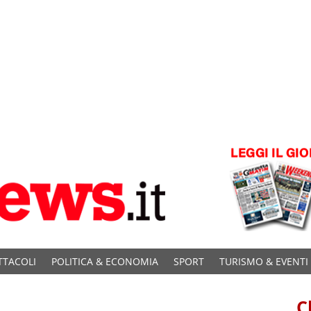
TTACOLI
POLITICA & ECONOMIA
SPORT
TURISMO & EVENTI
C