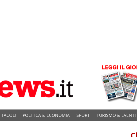
TTACOLI
POLITICA & ECONOMIA
SPORT
TURISMO & EVENTI
C