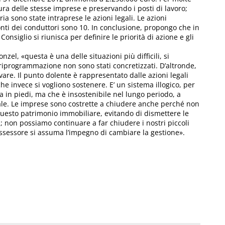
usura delle stesse imprese e preservando i posti di lavoro;
ia sono state intraprese le azioni legali. Le azioni
ronti dei conduttori sono 10. In conclusione, propongo che in
Consiglio si riunisca per definire le priorità di azione e gli
el, «questa è una delle situazioni più difficili, si
riprogrammazione non sono stati concretizzati. D’altronde,
vare. Il punto dolente è rappresentato dalle azioni legali
he invece si vogliono sostenere. E’ un sistema illogico, per
ia in piedi, ma che è insostenibile nel lungo periodo, a
nale. Le imprese sono costrette a chiudere anche perché non
e questo patrimonio immobiliare, evitando di dismettere le
; non possiamo continuare a far chiudere i nostri piccoli
Assessore si assuma l’impegno di cambiare la gestione».