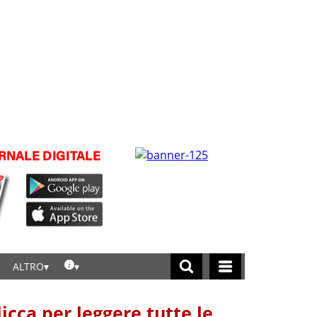
ALTRO
licca per leggere tutte le