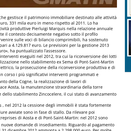
 che gestisce il patrimonio immobiliare destinato alle attività
euro, 331 mila euro in meno rispetto al 2011. Lo ha
ttività produttive Pierluigi Marquis nella relazione annuale
te il contesto decisamente negativo sotto il profilo
venire sulle voci di bilancio comprimibili, ha sostenuto
i pari a 4.129.817 euro. Le previsioni per la gestione 2013
ro», ha puntualizzato l’assessore.
nterventi eseguiti nel 2012, tra cui la riconversione dei lotti
ealizzazione nello stabilimento ex Sema di Pont-Saint-Martin
ettrico, la prosecuzione della riconversione produttiva e di
n corso i più significativi interventi programmati e
nto della Cogne, la realizzazione di lavori di
space Aosta, la manutenzione straordinaria della torre
 dello stabilimento Zincocelere, il cui stato di avanzamento
s , nel 2012 la cessione degli immobili è stata fortemente
ure avviate sono in fase di stallo. Da rilevare poi
Entreprises di Aosta e di Pont-Saint-Martin: nel 2012 sono
ate 8 nuove domande di insediamento. Riguardo al pagamento
o al 31 dicembre 2012 ammonta a 2.298.000 euro. Per molte