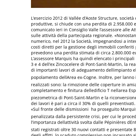
L’esercizio 2012 di Vallée d’Aoste Structure, società
produttive, si chiude con una perdita di 2.958.000 
comunicato ieri in Consiglio Valle l’assessore alle A
sulle attività della partecipata regionale. «Nonostan
numerico, nel 2012 la Società, impegnandosi a inter
costi diretti per la gestione degli immobili conferit
prevedono una perdita stimata di circa 2.800.000 eu
L’assessore Marquis ha quindi elencato i principali i
3 e 4 dell’ex Zincocelere di Pont-Sanit-Martin, la r
di importanti lavori di adeguamento dellimpianto el
popolamento dellArea ex-Cogne. Inoltre, per lanno i
realizzati sono: la rimozione delle coperture in amia
completamento e finitura delledificio T nellarea E
piezometrica di Pont-Saint-Martin e la riconversione
dei lavori è pari a circa il 30% di quelli preventivati.
«Sul fronte delle dismissioni  ha proseguito Marqui
penalizzata dalla persistente crisi, per cui le proced
l’importanza dellattività svolta dalle Pépinières d
stati registrati oltre 30 nuovi contatti e present
degli affitti, lo scaduto complessivo non incassat