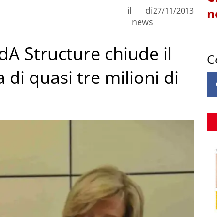
di
il
27/11/2013
n
news
VdA Structure chiude il
C
di quasi tre milioni di