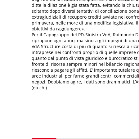
ditte la dilazione è già stata fatta, evitando la chi
soltanto dopo diversi tentativi di conciliazione bonar
extragiudiziali di recupero crediti avviate nei conf
primavera, nelle more di una modifica legislativa, il 
obiettivi da raggiungere».
Per il Capogruppo del PD-Sinistra VdA, Raimondo Donz
ripropone ogni anno, ma sinora gli impegni di una 
VdA Structure costa di più di quanto si riesca a rica
intraprese nei confronti proprio di quelle imprese c
quanto dal punto di vista giuridico e burocratico st
fronte di risorse sempre minori nel bilancio regio
riescono a pagare gli affitti. E’ importante tutelar
aree industriali per farne grandi centri commerciali
negozi. Dobbiamo agire, i dati sono drammatici. L’
(da.ch.)