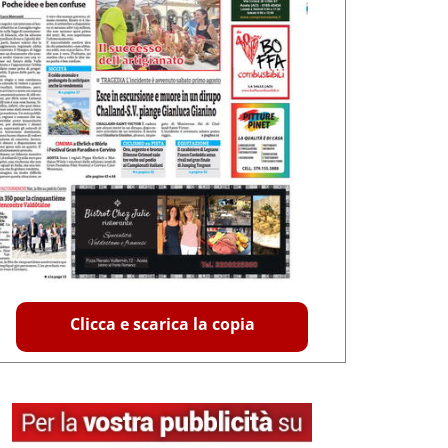
Clicca e scarica la copia