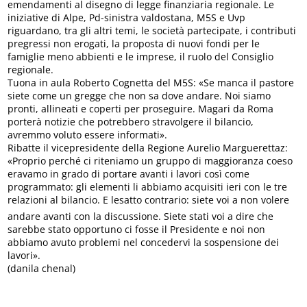
emendamenti al disegno di legge finanziaria regionale. Le
iniziative di Alpe, Pd-sinistra valdostana, M5S e Uvp
riguardano, tra gli altri temi, le società partecipate, i contributi
pregressi non erogati, la proposta di nuovi fondi per le
famiglie meno abbienti e le imprese, il ruolo del Consiglio
regionale.
Tuona in aula Roberto Cognetta del M5S: «Se manca il pastore
siete come un gregge che non sa dove andare. Noi siamo
pronti, allineati e coperti per proseguire. Magari da Roma
porterà notizie che potrebbero stravolgere il bilancio,
avremmo voluto essere informati».
Ribatte il vicepresidente della Regione Aurelio Marguerettaz:
«Proprio perché ci riteniamo un gruppo di maggioranza coeso
eravamo in grado di portare avanti i lavori così come
programmato: gli elementi li abbiamo acquisiti ieri con le tre
relazioni al bilancio. E lesatto contrario: siete voi a non volere
andare avanti con la discussione. Siete stati voi a dire che
sarebbe stato opportuno ci fosse il Presidente e noi non
abbiamo avuto problemi nel concedervi la sospensione dei
lavori».
(danila chenal)