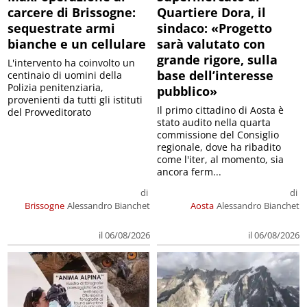
carcere di Brissogne:
Quartiere Dora, il
sequestrate armi
sindaco: «Progetto
bianche e un cellulare
sarà valutato con
grande rigore, sulla
L'intervento ha coinvolto un
base dell’interesse
centinaio di uomini della
Polizia penitenziaria,
pubblico»
provenienti da tutti gli istituti
Il primo cittadino di Aosta è
del Provveditorato
stato audito nella quarta
commissione del Consiglio
regionale, dove ha ribadito
come l'iter, al momento, sia
ancora ferm...
di
di
Brissogne
Alessandro Bianchet
Aosta
Alessandro Bianchet
il 06/08/2026
il 06/08/2026