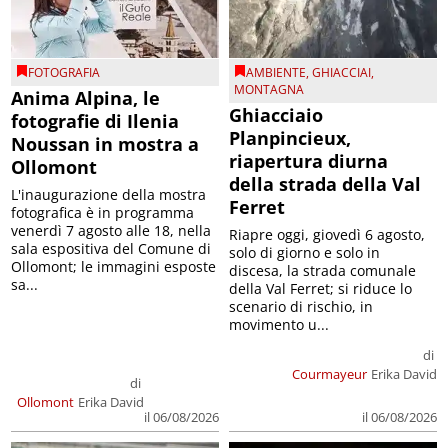
FOTOGRAFIA
AMBIENTE
,
GHIACCIAI
,
MONTAGNA
Anima Alpina, le
Ghiacciaio
fotografie di Ilenia
Planpincieux,
Noussan in mostra a
riapertura diurna
Ollomont
della strada della Val
L'inaugurazione della mostra
Ferret
fotografica è in programma
venerdì 7 agosto alle 18, nella
Riapre oggi, giovedì 6 agosto,
sala espositiva del Comune di
solo di giorno e solo in
Ollomont; le immagini esposte
discesa, la strada comunale
sa...
della Val Ferret; si riduce lo
scenario di rischio, in
movimento u...
di
Courmayeur
Erika David
di
Ollomont
Erika David
il 06/08/2026
il 06/08/2026