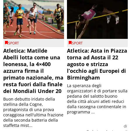
SPORT
SPORT
Atletica: Matilde
Atletica: Asta in Piazza
Abelli lotta come una
torna ad Aosta il 22
leonessa, la 4×400
agosto e strizza
azzurra firma il
l’occhio agli Europei di
primato nazionale, ma
Birmingham
resta fuori dalla finale
La speranza degli
dei Mondiali Under 20
organizzatori è di portare sulla
pedana del salotto buono
Buon debutto iridato della
della città alcuni atleti reduci
stellina della Cogne,
dalla rassegna continentale in
protagonista di una prova
programma ...
coraggiosa nell'ultima frazione
della seconda batteria della
staffetta mist...
di