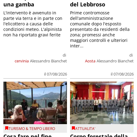
una gamba
del Lebbroso
L'intervento è avvenuto in
Prime contromosse
parte via terra e in parte con
dell'amministrazione
l'elicottero a causa delle
comunale dopo l'esposto
condizioni meteo. L'alpinista
presentato da residenti della
non ha riportato gravi ferite
zona; promessi anche
maggiori controlli e ulteriori
inter...
di
di
cervinia
Alessandro Bianchet
Aosta
Alessandro Bianchet
il 07/08/2026
il 07/08/2026
TURISMO & TEMPO LIBERO
ATTUALITA'
Cosa fare nel fine
Corpo forestale della