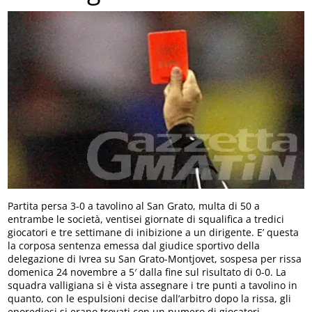
Partita persa 3-0 a tavolino al San Grato, multa di 50 a
entrambe le società, ventisei giornate di squalifica a tredici
giocatori e tre settimane di inibizione a un dirigente. E’ questa
la corposa sentenza emessa dal giudice sportivo della
delegazione di Ivrea su San Grato-Montjovet, sospesa per rissa
domenica 24 novembre a 5′ dalla fine sul risultato di 0-0. La
squadra valligiana si è vista assegnare i tre punti a tavolino in
quanto, con le espulsioni decise dall’arbitro dopo la rissa, gli
eporediesi si erano trovati con un numero di giocatori