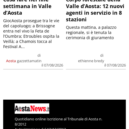
settimana in Valle
Valle d’Aosta: 12 nuovi
d’Aosta
agenti in servizio in 8
stazioni
GiocAosta prosegue tra le vie
del capoluogo; a Brissogne
Questa mattina, a palazzo
entra nel vivo la Feta de
regionale, si è tenuta la
l’Oumbra; Etroubles ospita la
cerimonia di giuramento
Veillà; a Chamois tocca al
Festival A...
di
di
Aosta
gazzettamatin
ethienne bredy
il 07/08/2026
il 07/08/2026
Quotidiano online Iscrizione al Tribunale di Aosta n.
8/2012