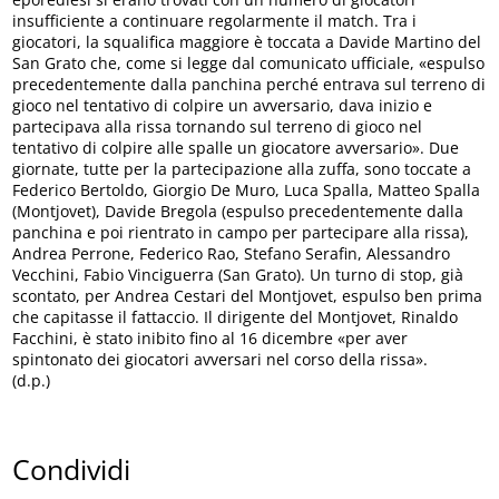
insufficiente a continuare regolarmente il match. Tra i
giocatori, la squalifica maggiore è toccata a Davide Martino del
San Grato che, come si legge dal comunicato ufficiale, «espulso
precedentemente dalla panchina perché entrava sul terreno di
gioco nel tentativo di colpire un avversario, dava inizio e
partecipava alla rissa tornando sul terreno di gioco nel
tentativo di colpire alle spalle un giocatore avversario». Due
giornate, tutte per la partecipazione alla zuffa, sono toccate a
Federico Bertoldo, Giorgio De Muro, Luca Spalla, Matteo Spalla
(Montjovet), Davide Bregola (espulso precedentemente dalla
panchina e poi rientrato in campo per partecipare alla rissa),
Andrea Perrone, Federico Rao, Stefano Serafin, Alessandro
Vecchini, Fabio Vinciguerra (San Grato). Un turno di stop, già
scontato, per Andrea Cestari del Montjovet, espulso ben prima
che capitasse il fattaccio. Il dirigente del Montjovet, Rinaldo
Facchini, è stato inibito fino al 16 dicembre «per aver
spintonato dei giocatori avversari nel corso della rissa».
(d.p.)
Condividi