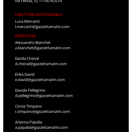
via Festaz, 52 11100 AOSTA
DIRETTORE RESPONSABILE
Luca Mercanti
l.mercanti@gazzettamatin.com
REDAZIONE
Alessandro Bianchet
a.bianchet@gazzettamatin.com
Danila Chenal
d.chenal@gazzettamatin.com
Erika David
e.david@gazzettamatin.com
Davide Pellegrino
d.pellegrino@gazzettamatin.com
Cinzia Timpano
c.timpano@gazzettamatin.com
Arianna Papalia
a.papalia@gazzettamatin.com