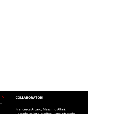
ITÀ
COLLABORATORI
L.
Francesca Arcaro, Massimo Altini,
Corrado Bellora, Nadine Blanc, Riccardo