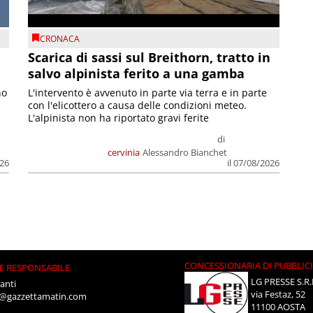
CRONACA
Scarica di sassi sul Breithorn, tratto in
salvo alpinista ferito a una gamba
no
L'intervento è avvenuto in parte via terra e in parte
con l'elicottero a causa delle condizioni meteo.
L'alpinista non ha riportato gravi ferite
di
cervinia
Alessandro Bianchet
026
il 07/08/2026
CONCESSIONARIA DI PUBBLIC
E RESPONSABILE
LG PRESSE S.R.
anti
via Festaz, 52
i@gazzettamatin.com
11100 AOSTA