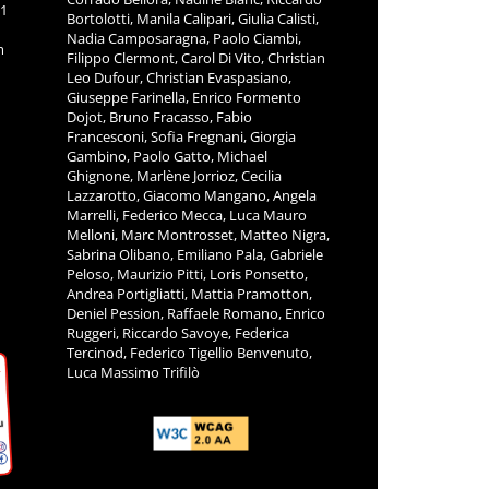
11
Bortolotti, Manila Calipari, Giulia Calisti,
Nadia Camposaragna, Paolo Ciambi,
m
Filippo Clermont, Carol Di Vito, Christian
Leo Dufour, Christian Evaspasiano,
Giuseppe Farinella, Enrico Formento
Dojot, Bruno Fracasso, Fabio
Francesconi, Sofia Fregnani, Giorgia
Gambino, Paolo Gatto, Michael
Ghignone, Marlène Jorrioz, Cecilia
Lazzarotto, Giacomo Mangano, Angela
Marrelli, Federico Mecca, Luca Mauro
Melloni, Marc Montrosset, Matteo Nigra,
Sabrina Olibano, Emiliano Pala, Gabriele
Peloso, Maurizio Pitti, Loris Ponsetto,
Andrea Portigliatti, Mattia Pramotton,
Deniel Pession, Raffaele Romano, Enrico
Ruggeri, Riccardo Savoye, Federica
Tercinod, Federico Tigellio Benvenuto,
Luca Massimo Trifilò