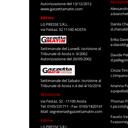
REDAZIO
Autorizzazione del 13/12/2012
Alessandr
www.gazzettamatin.com
a.bianche
Editore
Danila Ch
LG PRESSE S.R.L.
d.chenal@
via Festaz, 52 11100 AOSTA
Erika Davi
e.david@g
Settimanale del Lunedì. Iscrizione al
Tribunale di Aosta n. 9/2002
Davide Pel
Autorizzazione del 20/05/2002
d.pellegr
Cinzia Ti
c.timpan
Settimanale del Sabato. Iscrizione al
Tribunale di Aosta n.4 del 4/10/2016
Arianna P
a.papalia
REDAZIONE
via Festaz, 52 - 11100 Aosta
Thomas Pi
Tel: 0165/231711 - Fax: 0165/1820141
t.piccot@
Mail:
segreteria@gazzettamatin.com
Fausto Va
Editore
f.vassone
LG PRESSE S.R.L.