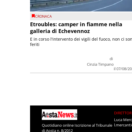
CRONACA
Etroubles: camper in fiamme nella
galleria di Echevennoz
E in corso l'intervento dei vigili del fuoco, non ci so
feriti
di
Cinzia Timpano
il 07/08/2
DIRETTOR
Luca Merc
l.mercant
Quotidiano online Iscrizione al Tribunale
di Aosta n. 8/2012