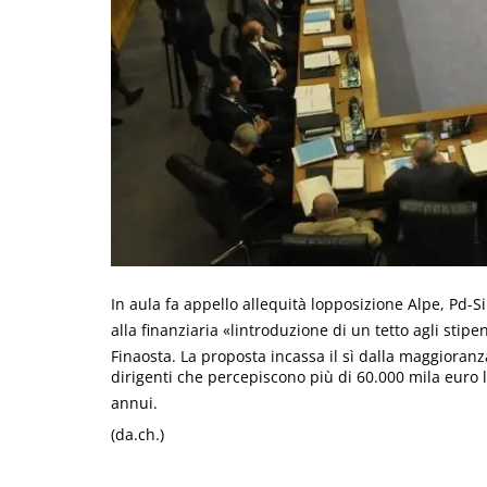
In aula fa appello allequità lopposizione Alpe, 
alla finanziaria «lintroduzione di un tetto agli sti
Finaosta. La proposta incassa il sì dalla maggioranz
dirigenti che percepiscono più di 60.000 mila euro lo
annui.
(da.ch.)