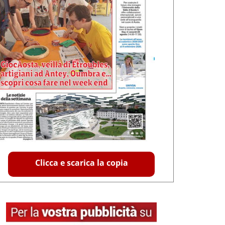
Clicca e scarica la copia