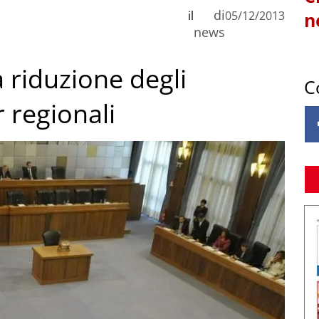
di
il
05/12/2013
n
news
la riduzione degli
C
 regionali