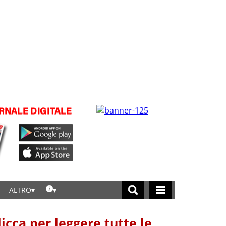
ALTRO
licca per leggere tutte le