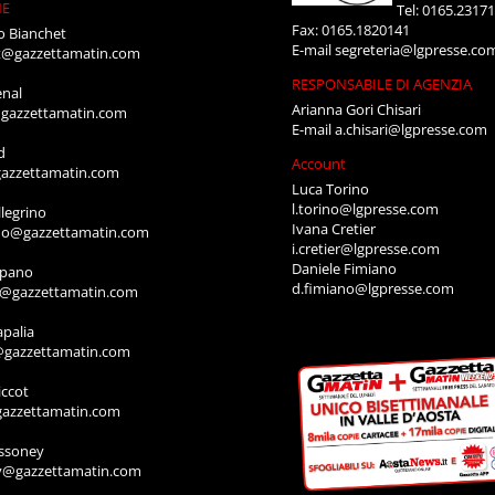
NE
Tel: 0165.2317
Fax: 0165.1820141
o Bianchet
E-mail
segreteria@lgpresse.co
t@gazzettamatin.com
RESPONSABILE DI AGENZIA
enal
Arianna Gori Chisari
gazzettamatin.com
E-mail
a.chisari@lgpresse.com
d
Account
azzettamatin.com
Luca Torino
l.torino@lgpresse.com
legrino
Ivana Cretier
ino@gazzettamatin.com
i.cretier@lgpresse.com
Daniele Fimiano
mpano
d.fimiano@lgpresse.com
o@gazzettamatin.com
apalia
@gazzettamatin.com
ccot
gazzettamatin.com
ssoney
y@gazzettamatin.com