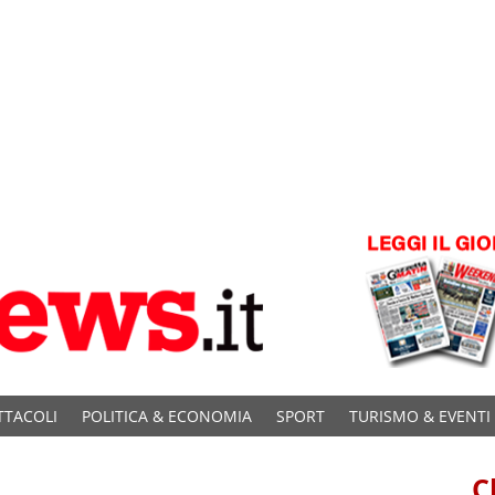
TTACOLI
POLITICA & ECONOMIA
SPORT
TURISMO & EVENTI
C