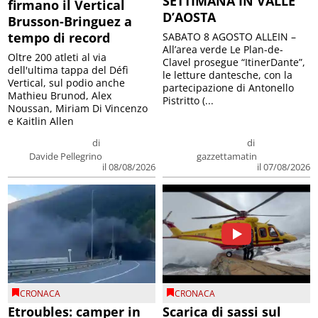
SETTIMANA IN VALLE
firmano il Vertical
D’AOSTA
Brusson-Bringuez a
tempo di record
SABATO 8 AGOSTO ALLEIN –
All’area verde Le Plan-de-
Oltre 200 atleti al via
Clavel prosegue “ItinerDante”,
dell'ultima tappa del Défì
le letture dantesche, con la
Vertical, sul podio anche
partecipazione di Antonello
Mathieu Brunod, Alex
Pistritto (...
Noussan, Miriam Di Vincenzo
e Kaitlin Allen
di
di
Davide Pellegrino
gazzettamatin
il 08/08/2026
il 07/08/2026
CRONACA
CRONACA
Etroubles: camper in
Scarica di sassi sul