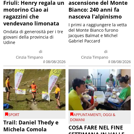
Friuli: Henry regala un
ascensione del Monte
motorino Ciao ai
Bianco: 240 anni fa
ragazzini che
nasceva l’alpinismo
vendevano limonata
I primi a raggiungere la vetta
del Monte Bianco furono
Ondata di generosità per i tre
Jacques Balmat e Michel
giovani della provincia di
Gabriel Paccard
Udine
di
di
Cinzia Timpano
Cinzia Timpano
il 08/08/2026
il 08/08/2026
SPORT
APPUNTAMENTI
,
OGGI &
DOMANI
Trail: Daniel Thedy e
COSA FARE NEL FINE
Michela Comola