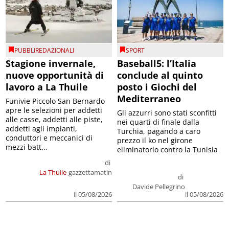
PUBBLIREDAZIONALI
SPORT
Stagione invernale,
Baseball5: l’Italia
nuove opportunità di
conclude al quinto
lavoro a La Thuile
posto i Giochi del
Mediterraneo
Funivie Piccolo San Bernardo
apre le selezioni per addetti
Gli azzurri sono stati sconfitti
alle casse, addetti alle piste,
nei quarti di finale dalla
addetti agli impianti,
Turchia, pagando a caro
conduttori e meccanici di
prezzo il ko nel girone
mezzi batt...
eliminatorio contro la Tunisia
di
La Thuile
gazzettamatin
di
Davide Pellegrino
il 05/08/2026
il 05/08/2026