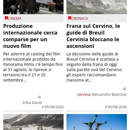
CINEMA
CRONACA
Produzione
Frana sul Cervino, le
internazionale cerca
guide di Breuil
comparse per un
Cervinia bloccano le
nuovo film
ascensioni
Per aderire al casting del film
La decisione delle guide di
internazionale prodotto da
Breuil Cervinia è scattata a
Panorama Films c'è tempo fino
seguito della frana di oggi
al 31 agosto; le riprese si
sulla parete sud del Cervino;
terranno tra il 21 e 25
gli esperti raccomandano
settembre...
massima at...
di
cervinia
Alessandro Bianchet
di
Erika David
il 05/08/2026
il 05/08/2026