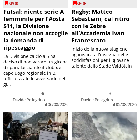
SPORT
SPORT
Futsal: niente serie A
Rugby: Matteo
femminile per l’Aosta
Sebastiani, dal ritiro
511, la Divisione
con le Zebre
nazionale non accoglie
all’Accademia Ivan
la domanda di
Francescato
ripescaggio
Inizio della nuova stagione
agonistica all'insegna delle
La Divisione calcio a 5 ha
soddisfazioni per il giovane
deciso di non varare un girone
talento dello Stade Valdôtain
dispari, lasciando il club del
capoluogo regionale in B;
ufficializzate le avversarie dei
gi...
di
di
Davide Pellegrino
Davide Pellegrino
il 06/08/2026
il 05/08/2026