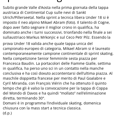
Subito grande Valle d’Aosta nella prima giornata della tappa
austriaca di Continental Cup sulle nevi di Sankt
Ulrich/Pillerseetal. Nella sprint a tecnica libera Under 18 si è
imposto il neo alpino Mikael Abram (foto). Il talento di Cogne,
dopo aver fatto segnare il miglior crono in qualifica, ha
dominato anche i turni successivi, trionfando nella finale a sei
sullaustriaco Markus Mrkonjic e sul Ceco Petr Pilz. Essendo la
prova Under 18 valida anche quale tappa unica del
campionato europeo di categoria, Mikael Abram si è laureato
contemporaneamente campione continentale di sprint skating.
Nella competizione Senior femminile sesta piazza per
Francesca Baudin. La portacolori delle Fiamme Gialle, settima
in qualifica, ha perso uno sci in un contatto nella manche
conclusiva e ha così dovuto accontentarsi dell’ultima piazza. Al
maschile doppietta francese per merito di Paul Goalabre e
Cyril Miranda, con François Viérin che ha ottenuto il quinto
tempo che gli è valso la convocazione per la tappa di Coppa
del Mondo di Davos e ha quindi “mollato” nell’eliminazione
diretta, terminando 30°.
Domani è in programma l’individuale skating, domenica
chiusura con la mass start a tecnica classica.
(d.p.)