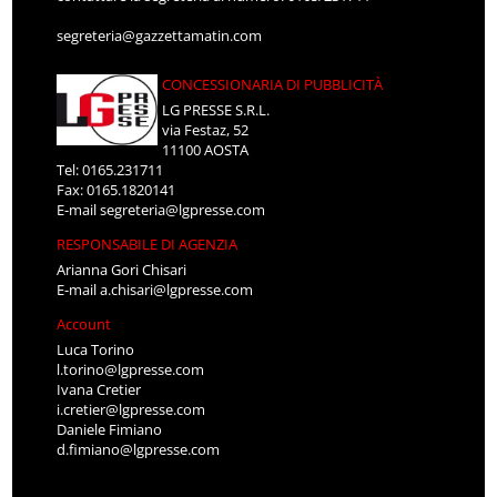
segreteria@gazzettamatin.com
CONCESSIONARIA DI PUBBLICITÀ
LG PRESSE S.R.L.
via Festaz, 52
11100 AOSTA
Tel: 0165.231711
Fax: 0165.1820141
E-mail
segreteria@lgpresse.com
RESPONSABILE DI AGENZIA
Arianna Gori Chisari
E-mail
a.chisari@lgpresse.com
Account
Luca Torino
l.torino@lgpresse.com
Ivana Cretier
i.cretier@lgpresse.com
Daniele Fimiano
d.fimiano@lgpresse.com