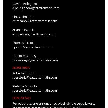
Davide Pellegrino
d.pellegrino@gazzettamatin.com
Cinzia Timpano
c.timpano@gazzettamatin.com
Arianna Papalia
a.papalia@gazzettamatin.com
Thomas Piccot
t.piccot@gazzettamatin.com
Fausto Vassoney
f.vassoney@gazzettamatin.com
SEGRETERIA
Roberta Prodoti
segreteria@gazzettamatin.com
Stefania Muscolo
segreteria@gazzettamatin.com
CONTATTACI
Per pubblicazione annunci, necrologi, offro e cerco lavoro,
contattare la segreteria al numero: 0165/231711