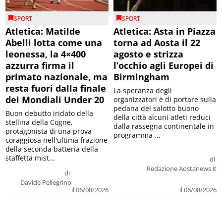
SPORT
SPORT
Atletica: Matilde
Atletica: Asta in Piazza
Abelli lotta come una
torna ad Aosta il 22
leonessa, la 4×400
agosto e strizza
azzurra firma il
l’occhio agli Europei di
primato nazionale, ma
Birmingham
resta fuori dalla finale
La speranza degli
dei Mondiali Under 20
organizzatori è di portare sulla
pedana del salotto buono
Buon debutto iridato della
della città alcuni atleti reduci
stellina della Cogne,
dalla rassegna continentale in
protagonista di una prova
programma ...
coraggiosa nell'ultima frazione
della seconda batteria della
staffetta mist...
di
Redazione Aostanews.it
di
Davide Pellegrino
il 06/08/2026
il 06/08/2026