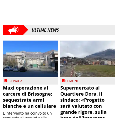
ULTIME NEWS
CRONACA
COMUNI
Maxi operazione al
Supermercato al
carcere di Brissogne:
Quartiere Dora, il
sequestrate armi
sindaco: «Progetto
bianche e un cellulare
sarà valutato con
grande rigore, sulla
L'intervento ha coinvolto un
base dell’interesse
centinaio di uomini della