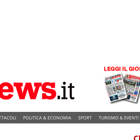
TTACOLI
POLITICA & ECONOMIA
SPORT
TURISMO & EVENTI
C