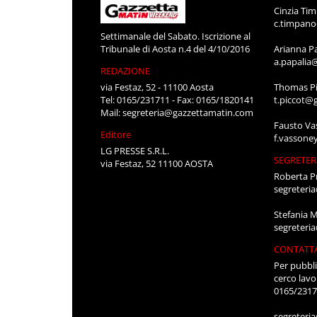
Cinzia Ti
c.timpan
Settimanale del Sabato. Iscrizione al
Tribunale di Aosta n.4 del 4/10/2016
Arianna P
a.papalia
REDAZIONE
via Festaz, 52 - 11100 Aosta
Thomas Pi
Tel: 0165/231711 - Fax: 0165/1820141
t.piccot@
Mail:
segreteria@gazzettamatin.com
Fausto Va
Editore
f.vassone
LG PRESSE S.R.L.
SEGRETER
via Festaz, 52 11100 AOSTA
Roberta P
segreteri
Stefania 
segreteri
CONTATT
Per pubbli
cerco lavo
0165/231
segreteri