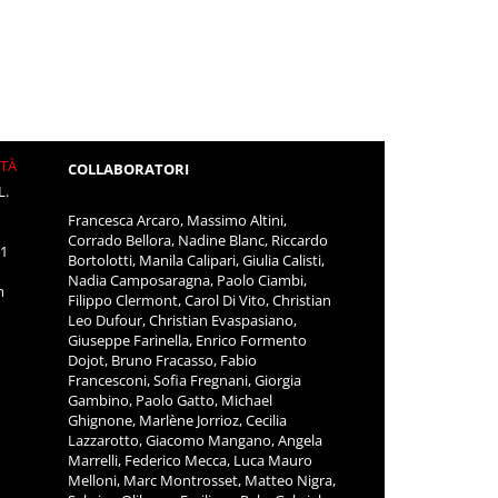
ITÀ
COLLABORATORI
L.
Francesca Arcaro, Massimo Altini,
Corrado Bellora, Nadine Blanc, Riccardo
11
Bortolotti, Manila Calipari, Giulia Calisti,
Nadia Camposaragna, Paolo Ciambi,
m
Filippo Clermont, Carol Di Vito, Christian
Leo Dufour, Christian Evaspasiano,
Giuseppe Farinella, Enrico Formento
Dojot, Bruno Fracasso, Fabio
Francesconi, Sofia Fregnani, Giorgia
Gambino, Paolo Gatto, Michael
Ghignone, Marlène Jorrioz, Cecilia
Lazzarotto, Giacomo Mangano, Angela
Marrelli, Federico Mecca, Luca Mauro
Melloni, Marc Montrosset, Matteo Nigra,