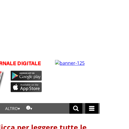
ALTRO
licca per leggere tutte le