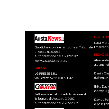
DIRETTOR
Luca Merc
l.mercant
Quotidiano online Iscrizione al Tribunale
di Aosta n. 8/2012
REDAZIO
Autorizzazione del 13/12/2012
Alessandr
www.gazzettamatin.com
a.bianche
Editore
Danila Ch
LG PRESSE S.R.L.
d.chenal@
via Festaz, 52 11100 AOSTA
Erika Davi
e.david@g
Settimanale del Lunedì. Iscrizione al
Tribunale di Aosta n. 9/2002
Davide Pel
Autorizzazione del 20/05/2002
d.pellegr