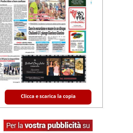
Clicca e scarica la copia