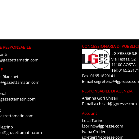
CONCESSIONARIA DI PUBBLIC
E RESPONSABILE
LG PRESSE S.R.
anti
via Festaz, 52
i@gazzettamatin.com
11100 AOSTA
NE
Tel: 0165.2317
Fax: 0165.1820141
o Bianchet
E-mail
segreteria@lgpresse.co
t@gazzettamatin.com
RESPONSABILE DI AGENZIA
enal
Arianna Gori Chisari
gazzettamatin.com
E-mail
a.chisari@lgpresse.com
d
Account
azzettamatin.com
Luca Torino
l.torino@lgpresse.com
legrino
Ivana Cretier
ino@gazzettamatin.com
i.cretier@lgpresse.com