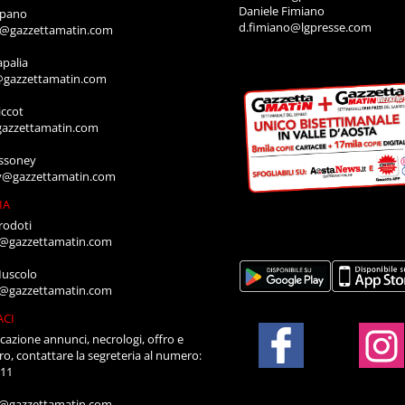
Daniele Fimiano
mpano
d.fimiano@lgpresse.com
o@gazzettamatin.com
apalia
@gazzettamatin.com
ccot
gazzettamatin.com
ssoney
y@gazzettamatin.com
IA
rodoti
a@gazzettamatin.com
Muscolo
a@gazzettamatin.com
ACI
cazione annunci, necrologi, offro e
ro, contattare la segreteria al numero:
711
a@gazzettamatin.com