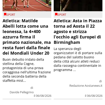
SPORT
SPORT
Atletica: Matilde
Atletica: Asta in Piazza
Abelli lotta come una
torna ad Aosta il 22
leonessa, la 4×400
agosto e strizza
azzurra firma il
l’occhio agli Europei di
primato nazionale, ma
Birmingham
resta fuori dalla finale
La speranza degli
dei Mondiali Under 20
organizzatori è di portare sulla
pedana del salotto buono
Buon debutto iridato della
della città alcuni atleti reduci
stellina della Cogne,
dalla rassegna continentale in
protagonista di una prova
programma ...
coraggiosa nell'ultima frazione
della seconda batteria della
staffetta mist...
di
Redazione Aostanews.it
di
Davide Pellegrino
il 06/08/2026
il 06/08/2026