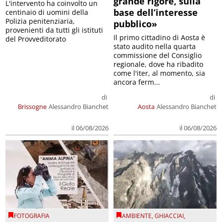
grande rigore, sulla
L'intervento ha coinvolto un
base dell’interesse
centinaio di uomini della
Polizia penitenziaria,
pubblico»
provenienti da tutti gli istituti
Il primo cittadino di Aosta è
del Provveditorato
stato audito nella quarta
commissione del Consiglio
regionale, dove ha ribadito
come l'iter, al momento, sia
ancora ferm...
di
di
Brissogne
Alessandro Bianchet
Aosta
Alessandro Bianchet
il 06/08/2026
il 06/08/2026
FOTOGRAFIA
AMBIENTE
,
GHIACCIAI
,