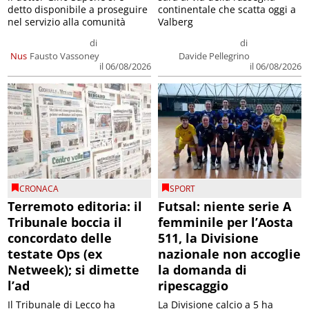
detto disponibile a proseguire
continentale che scatta oggi a
nel servizio alla comunità
Valberg
di
di
Nus
Fausto Vassoney
Davide Pellegrino
il 06/08/2026
il 06/08/2026
CRONACA
SPORT
Terremoto editoria: il
Futsal: niente serie A
Tribunale boccia il
femminile per l’Aosta
concordato delle
511, la Divisione
testate Ops (ex
nazionale non accoglie
Netweek); si dimette
la domanda di
l’ad
ripescaggio
Il Tribunale di Lecco ha
La Divisione calcio a 5 ha