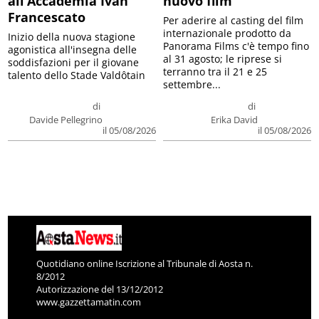
all’Accademia Ivan
nuovo film
Francescato
Per aderire al casting del film
internazionale prodotto da
Inizio della nuova stagione
Panorama Films c'è tempo fino
agonistica all'insegna delle
al 31 agosto; le riprese si
soddisfazioni per il giovane
terranno tra il 21 e 25
talento dello Stade Valdôtain
settembre...
di
di
Davide Pellegrino
Erika David
il 05/08/2026
il 05/08/2026
Quotidiano online Iscrizione al Tribunale di Aosta n.
8/2012
Autorizzazione del 13/12/2012
www.gazzettamatin.com