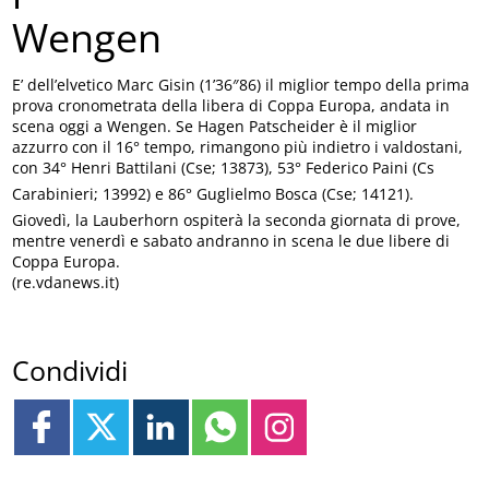
Wengen
E’ dell’elvetico Marc Gisin (1’36″86) il miglior tempo della prima
prova cronometrata della libera di Coppa Europa, andata in
scena oggi a Wengen. Se Hagen Patscheider è il miglior
azzurro con il 16° tempo, rimangono più indietro i valdostani,
con 34° Henri Battilani (Cse; 13873), 53° Federico Paini (Cs
Carabinieri; 13992) e 86° Guglielmo Bosca (Cse; 14121).
Giovedì, la Lauberhorn ospiterà la seconda giornata di prove,
mentre venerdì e sabato andranno in scena le due libere di
Coppa Europa.
(re.vdanews.it)
Condividi