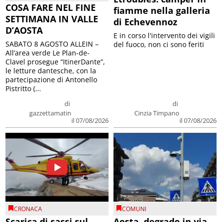
COSA FARE NEL FINE
fiamme nella galleria
SETTIMANA IN VALLE
di Echevennoz
D’AOSTA
E in corso l'intervento dei vigili
SABATO 8 AGOSTO ALLEIN –
del fuoco, non ci sono feriti
All’area verde Le Plan-de-
Clavel prosegue “ItinerDante”,
le letture dantesche, con la
partecipazione di Antonello
Pistritto (...
di
di
gazzettamatin
Cinzia Timpano
il 07/08/2026
il 07/08/2026
CRONACA
COMUNI
Scarica di sassi sul
Aosta, degrado in via