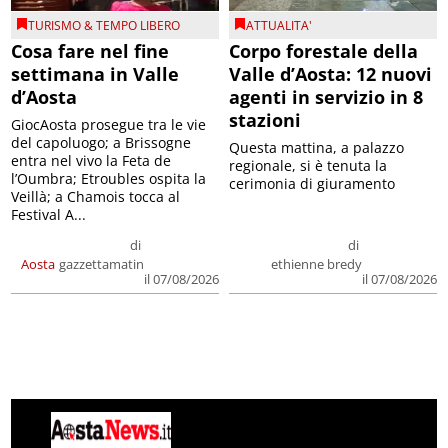
TURISMO & TEMPO LIBERO
ATTUALITA'
Cosa fare nel fine
Corpo forestale della
settimana in Valle
Valle d’Aosta: 12 nuovi
d’Aosta
agenti in servizio in 8
stazioni
GiocAosta prosegue tra le vie
del capoluogo; a Brissogne
Questa mattina, a palazzo
entra nel vivo la Feta de
regionale, si è tenuta la
l’Oumbra; Etroubles ospita la
cerimonia di giuramento
Veillà; a Chamois tocca al
Festival A...
di
di
Aosta
gazzettamatin
ethienne bredy
il 07/08/2026
il 07/08/2026