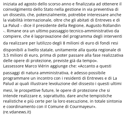
iniziata ad agosto dello scorso anno e finalizzata ad ottenere il
coinvolgimento dello Stato nella gestione in via preventiva di
un dissesto, che, potenzialmente, potrebbe interessare anche
la viabilità internazionale, oltre che gli abitati di Entreves e di
La Palud – dice il presidente della Regione, Augusto Rollandin
-. Rimane ora un ultimo passaggio tecnico-amministrativo da
compiere, che è lapprovazione del programma degli interventi
da realizzare per lutilizzo degli 8 milioni di euro di fondi resi
disponibili a livello statale, unitamente alla quota regionale di
3,5 milioni di euro, prima di poter passare alla fase realizzativa
delle opere di protezione, previste già da tempo».
Lassessore Marco Viérin aggiunge che: «Accanto a questi
passaggi di natura amministrativa, è adesso possibile
programmare un incontro con i residenti di Entreves e di La
Palud ai quali illustrare levoluzione del dissesto i questi ultimi
mesi, le prospettive future, le opere di protezione che si
intende realizzare e, soprattutto, dare anche tempistiche
realistiche e più certe per la loro esecuzione, in totale sintonia
e coordinamento con il Comune di Courmayeur».
(re.vdanews.it)