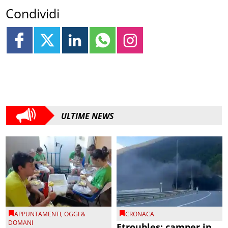
Condividi
ULTIME NEWS
APPUNTAMENTI
,
OGGI &
CRONACA
DOMANI
Etroubles: camper in