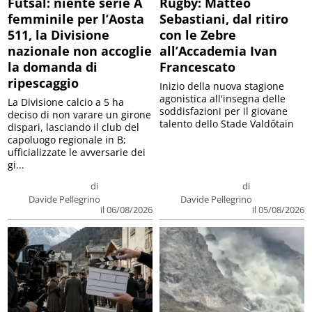
Futsal: niente serie A
Rugby: Matteo
femminile per l’Aosta
Sebastiani, dal ritiro
511, la Divisione
con le Zebre
nazionale non accoglie
all’Accademia Ivan
la domanda di
Francescato
ripescaggio
Inizio della nuova stagione
agonistica all'insegna delle
La Divisione calcio a 5 ha
soddisfazioni per il giovane
deciso di non varare un girone
talento dello Stade Valdôtain
dispari, lasciando il club del
capoluogo regionale in B;
ufficializzate le avversarie dei
gi...
di
di
Davide Pellegrino
Davide Pellegrino
il 06/08/2026
il 05/08/2026