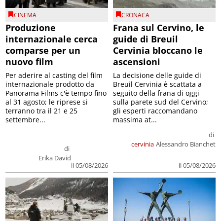
CINEMA
CRONACA
Produzione
Frana sul Cervino, le
internazionale cerca
guide di Breuil
comparse per un
Cervinia bloccano le
nuovo film
ascensioni
Per aderire al casting del film
La decisione delle guide di
internazionale prodotto da
Breuil Cervinia è scattata a
Panorama Films c'è tempo fino
seguito della frana di oggi
al 31 agosto; le riprese si
sulla parete sud del Cervino;
terranno tra il 21 e 25
gli esperti raccomandano
settembre...
massima at...
di
cervinia
Alessandro Bianchet
di
Erika David
il 05/08/2026
il 05/08/2026