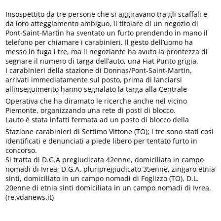
Insospettito da tre persone che si aggiravano tra gli scaffali e
da loro atteggiamento ambiguo, il titolare di un negozio di
Pont-Saint-Martin ha sventato un furto prendendo in mano il
telefono per chiamare i carabinieri. Il gesto dell’uomo ha
messo in fuga i tre, ma il negoziante ha avuto la prontezza di
segnare il numero di targa dell’auto, una Fiat Punto grigia.
I carabinieri della stazione di Donnas/Pont-Saint-Martin,
arrivati immediatamente sul posto, prima di lanciarsi
allinseguimento hanno segnalato la targa alla Centrale
Operativa che ha diramato le ricerche anche nel vicino
Piemonte, organizzando una rete di posti di blocco.
Lauto è stata infatti fermata ad un posto di blocco della
Stazione carabinieri di Settimo Vittone (TO); i tre sono stati così
identificati e denunciati a piede libero per tentato furto in
concorso.
Si tratta di D.G.A pregiudicata 42enne, domiciliata in campo
nomadi di Ivrea; D.G.A. pluripregiudicato 35enne, zingaro etnia
sinti, domiciliato in un campo nomadi di Foglizzo (TO), D.L.
20enne di etnia sinti domiciliata in un campo nomadi di Ivrea.
(re.vdanews.it)