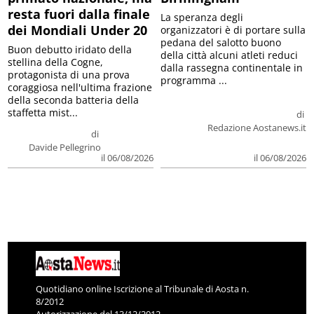
resta fuori dalla finale
La speranza degli
dei Mondiali Under 20
organizzatori è di portare sulla
pedana del salotto buono
Buon debutto iridato della
della città alcuni atleti reduci
stellina della Cogne,
dalla rassegna continentale in
protagonista di una prova
programma ...
coraggiosa nell'ultima frazione
della seconda batteria della
staffetta mist...
di
Redazione Aostanews.it
di
Davide Pellegrino
il 06/08/2026
il 06/08/2026
Quotidiano online Iscrizione al Tribunale di Aosta n.
8/2012
Autorizzazione del 13/12/2012