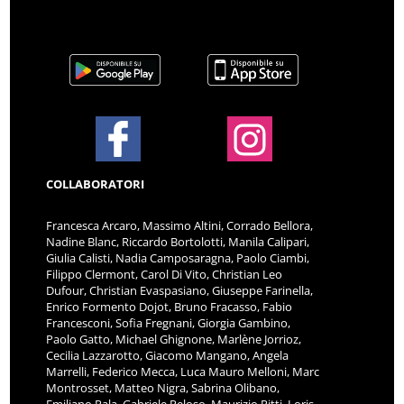
COLLABORATORI
Francesca Arcaro, Massimo Altini, Corrado Bellora,
Nadine Blanc, Riccardo Bortolotti, Manila Calipari,
Giulia Calisti, Nadia Camposaragna, Paolo Ciambi,
Filippo Clermont, Carol Di Vito, Christian Leo
Dufour, Christian Evaspasiano, Giuseppe Farinella,
Enrico Formento Dojot, Bruno Fracasso, Fabio
Francesconi, Sofia Fregnani, Giorgia Gambino,
Paolo Gatto, Michael Ghignone, Marlène Jorrioz,
Cecilia Lazzarotto, Giacomo Mangano, Angela
Marrelli, Federico Mecca, Luca Mauro Melloni, Marc
Montrosset, Matteo Nigra, Sabrina Olibano,
Emiliano Pala, Gabriele Peloso, Maurizio Pitti, Loris