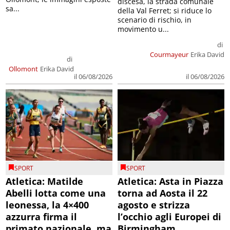
discesa, la strada comunale
sa...
della Val Ferret; si riduce lo
scenario di rischio, in
movimento u...
di
Courmayeur
Erika David
di
Ollomont
Erika David
il 06/08/2026
il 06/08/2026
SPORT
SPORT
Atletica: Matilde
Atletica: Asta in Piazza
Abelli lotta come una
torna ad Aosta il 22
leonessa, la 4×400
agosto e strizza
azzurra firma il
l’occhio agli Europei di
primato nazionale, ma
Birmingham