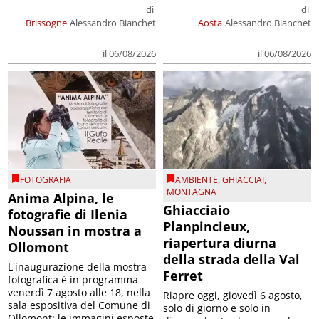
di
di
Brissogne
Alessandro Bianchet
Aosta
Alessandro Bianchet
il 06/08/2026
il 06/08/2026
FOTOGRAFIA
AMBIENTE
,
GHIACCIAI
,
MONTAGNA
Anima Alpina, le
Ghiacciaio
fotografie di Ilenia
Planpincieux,
Noussan in mostra a
riapertura diurna
Ollomont
della strada della Val
L'inaugurazione della mostra
Ferret
fotografica è in programma
venerdì 7 agosto alle 18, nella
Riapre oggi, giovedì 6 agosto,
sala espositiva del Comune di
solo di giorno e solo in
Ollomont; le immagini esposte