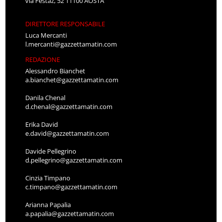
via Festaz, 52 11100 AOSTA
DIRETTORE RESPONSABILE
Luca Mercanti
l.mercanti@gazzettamatin.com
REDAZIONE
Alessandro Bianchet
a.bianchet@gazzettamatin.com
Danila Chenal
d.chenal@gazzettamatin.com
Erika David
e.david@gazzettamatin.com
Davide Pellegrino
d.pellegrino@gazzettamatin.com
Cinzia Timpano
c.timpano@gazzettamatin.com
Arianna Papalia
a.papalia@gazzettamatin.com