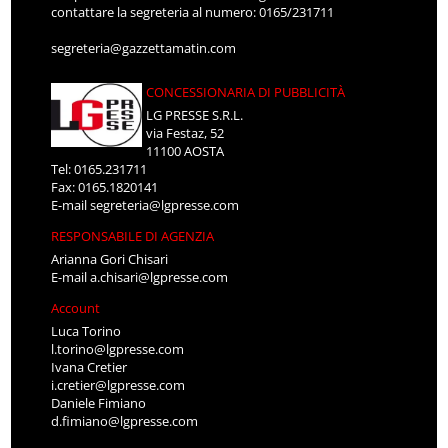
contattare la segreteria al numero: 0165/231711
segreteria@gazzettamatin.com
CONCESSIONARIA DI PUBBLICITÀ
LG PRESSE S.R.L.
via Festaz, 52
11100 AOSTA
Tel: 0165.231711
Fax: 0165.1820141
E-mail
segreteria@lgpresse.com
RESPONSABILE DI AGENZIA
Arianna Gori Chisari
E-mail
a.chisari@lgpresse.com
Account
Luca Torino
l.torino@lgpresse.com
Ivana Cretier
i.cretier@lgpresse.com
Daniele Fimiano
d.fimiano@lgpresse.com