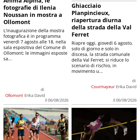
Anima Alpina, le
Ghiacciaio
fotografie di Ilenia
Planpincieux,
Noussan in mostra a
riapertura diurna
Ollomont
della strada della Val
L'inaugurazione della mostra
Ferret
fotografica è in programma
venerdì 7 agosto alle 18, nella
Riapre oggi, giovedì 6 agosto,
sala espositiva del Comune di
solo di giorno e solo in
Ollomont; le immagini esposte
discesa, la strada comunale
sa...
della Val Ferret; si riduce lo
scenario di rischio, in
movimento u...
di
Courmayeur
Erika David
di
Ollomont
Erika David
il 06/08/2026
il 06/08/2026