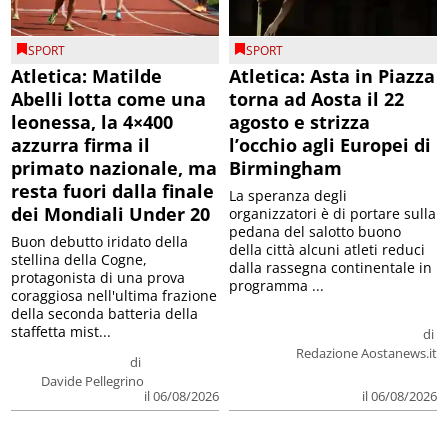
SPORT
SPORT
Atletica: Matilde
Atletica: Asta in Piazza
Abelli lotta come una
torna ad Aosta il 22
leonessa, la 4×400
agosto e strizza
azzurra firma il
l’occhio agli Europei di
primato nazionale, ma
Birmingham
resta fuori dalla finale
La speranza degli
dei Mondiali Under 20
organizzatori è di portare sulla
pedana del salotto buono
Buon debutto iridato della
della città alcuni atleti reduci
stellina della Cogne,
dalla rassegna continentale in
protagonista di una prova
programma ...
coraggiosa nell'ultima frazione
della seconda batteria della
staffetta mist...
di
Redazione Aostanews.it
di
Davide Pellegrino
il 06/08/2026
il 06/08/2026