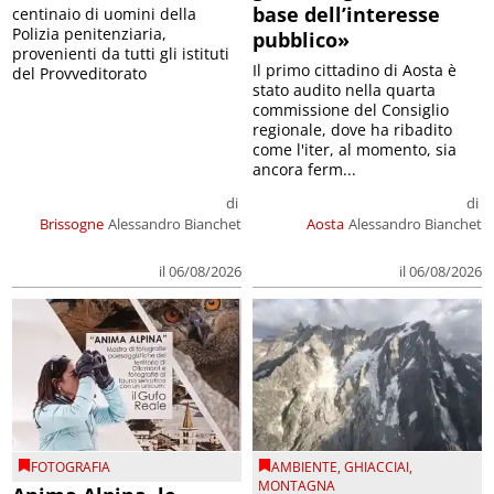
base dell’interesse
centinaio di uomini della
Polizia penitenziaria,
pubblico»
provenienti da tutti gli istituti
Il primo cittadino di Aosta è
del Provveditorato
stato audito nella quarta
commissione del Consiglio
regionale, dove ha ribadito
come l'iter, al momento, sia
ancora ferm...
di
di
Brissogne
Alessandro Bianchet
Aosta
Alessandro Bianchet
il 06/08/2026
il 06/08/2026
FOTOGRAFIA
AMBIENTE
,
GHIACCIAI
,
MONTAGNA