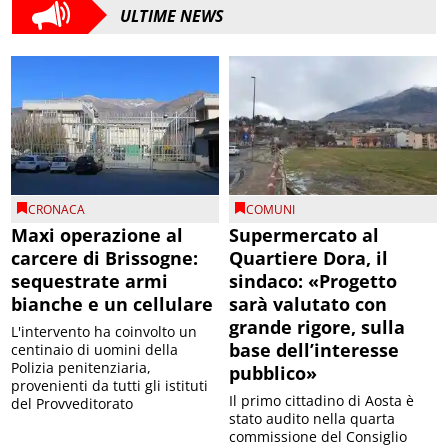
ULTIME NEWS
CRONACA
COMUNI
Maxi operazione al
Supermercato al
carcere di Brissogne:
Quartiere Dora, il
sequestrate armi
sindaco: «Progetto
bianche e un cellulare
sarà valutato con
grande rigore, sulla
L'intervento ha coinvolto un
base dell’interesse
centinaio di uomini della
Polizia penitenziaria,
pubblico»
provenienti da tutti gli istituti
Il primo cittadino di Aosta è
del Provveditorato
stato audito nella quarta
commissione del Consiglio