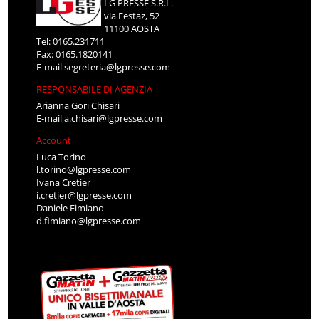
LG PRESSE S.R.L.
via Festaz, 52
11100 AOSTA
Tel: 0165.231711
Fax: 0165.1820141
E-mail
segreteria@lgpresse.com
RESPONSABILE DI AGENZIA
Arianna Gori Chisari
E-mail
a.chisari@lgpresse.com
Account
Luca Torino
l.torino@lgpresse.com
Ivana Cretier
i.cretier@lgpresse.com
Daniele Fimiano
d.fimiano@lgpresse.com