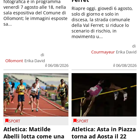
fotografica è in programma
venerdì 7 agosto alle 18, nella
Riapre oggi, giovedì 6 agosto,
sala espositiva del Comune di
solo di giorno e solo in
Ollomont; le immagini esposte
discesa, la strada comunale
sa...
della Val Ferret; si riduce lo
scenario di rischio, in
movimento u...
di
Courmayeur
Erika David
di
Ollomont
Erika David
il 06/08/2026
il 06/08/2026
SPORT
SPORT
Atletica: Matilde
Atletica: Asta in Piazza
Abelli lotta come una
torna ad Aosta il 22