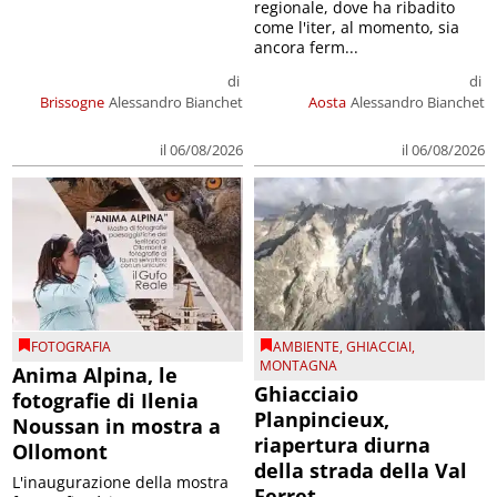
regionale, dove ha ribadito
come l'iter, al momento, sia
ancora ferm...
di
di
Brissogne
Alessandro Bianchet
Aosta
Alessandro Bianchet
il 06/08/2026
il 06/08/2026
FOTOGRAFIA
AMBIENTE
,
GHIACCIAI
,
MONTAGNA
Anima Alpina, le
Ghiacciaio
fotografie di Ilenia
Planpincieux,
Noussan in mostra a
riapertura diurna
Ollomont
della strada della Val
L'inaugurazione della mostra
Ferret