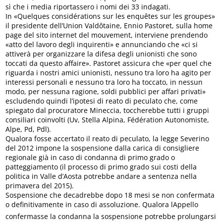
sì che i media riportassero i nomi dei 33 indagati.
In «Quelques considérations sur les enquêtes sur les groupes»
il presidente dell’Union Valdôtaine, Ennio Pastoret, sulla home
page del sito internet del mouvement, interviene prendendo
«atto del lavoro degli inquirenti» e annunciando che «ci si
attiverà per organizzare la difesa degli unionisti che sono
toccati da questo affaire». Pastoret assicura che «per quel che
riguarda i nostri amici unionisti, nessuno tra loro ha agito per
interessi personali e nessuno tra loro ha toccato, in nessun
modo, per nessuna ragione, soldi pubblici per affari privati»
escludendo quindi l’ipotesi di reato di peculato che, come
spiegato dal procuratore Mineccia, toccherebbe tutti i gruppi
consiliari coinvolti (Uv, Stella Alpina, Fédération Autonomiste,
Alpe, Pd, Pdl).
Qualora fosse accertato il reato di peculato, la legge Severino
del 2012 impone la sospensione dalla carica di consigliere
regionale già in caso di condanna di primo grado o
patteggiamento (il processo di primo grado sui costi della
politica in Valle d’Aosta potrebbe andare a sentenza nella
primavera del 2015).
Sospensione che decadrebbe dopo 18 mesi se non confermata
o definitivamente in caso di assoluzione. Qualora lAppello
confermasse la condanna la sospensione potrebbe prolungarsi