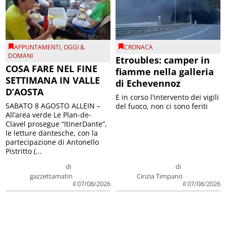
APPUNTAMENTI
,
OGGI &
CRONACA
DOMANI
Etroubles: camper in
COSA FARE NEL FINE
fiamme nella galleria
SETTIMANA IN VALLE
di Echevennoz
D’AOSTA
E in corso l'intervento dei vigili
SABATO 8 AGOSTO ALLEIN –
del fuoco, non ci sono feriti
All’area verde Le Plan-de-
Clavel prosegue “ItinerDante”,
le letture dantesche, con la
partecipazione di Antonello
Pistritto (...
di
di
gazzettamatin
Cinzia Timpano
il 07/08/2026
il 07/08/2026