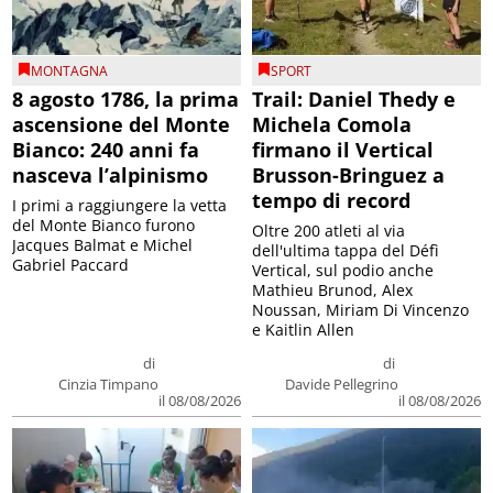
MONTAGNA
SPORT
8 agosto 1786, la prima
Trail: Daniel Thedy e
ascensione del Monte
Michela Comola
Bianco: 240 anni fa
firmano il Vertical
nasceva l’alpinismo
Brusson-Bringuez a
tempo di record
I primi a raggiungere la vetta
del Monte Bianco furono
Oltre 200 atleti al via
Jacques Balmat e Michel
dell'ultima tappa del Défì
Gabriel Paccard
Vertical, sul podio anche
Mathieu Brunod, Alex
Noussan, Miriam Di Vincenzo
e Kaitlin Allen
di
di
Cinzia Timpano
Davide Pellegrino
il 08/08/2026
il 08/08/2026