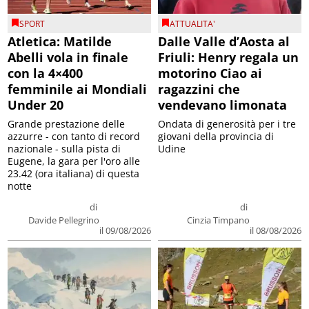
SPORT
ATTUALITA'
Atletica: Matilde
Dalle Valle d’Aosta al
Abelli vola in finale
Friuli: Henry regala un
con la 4×400
motorino Ciao ai
femminile ai Mondiali
ragazzini che
Under 20
vendevano limonata
Grande prestazione delle
Ondata di generosità per i tre
azzurre - con tanto di record
giovani della provincia di
nazionale - sulla pista di
Udine
Eugene, la gara per l'oro alle
23.42 (ora italiana) di questa
notte
di
di
Davide Pellegrino
Cinzia Timpano
il 09/08/2026
il 08/08/2026