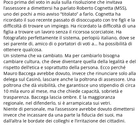
Poco prima del voto in aula sulla risoluzione che invitava
l’assessore a dimettersi ha parlato Roberto Cognetta (M5S),
uno dei pochi a mio avviso “titolato” a farlo. Cognetta ha
ricordato il suo recente passato di disoccupato con tre figli e la
difficoltà di trovare un impiego. Ha ricordato la difficoltà di una
figlia a trovare un lavoro senza il ricorsoa scorciatoie. Ha
fotografato perfettamente il sistema, perlopiù italiano, dove se
sei parente di, amico di o portatori di voti a… ha possibilità di
ottenere qualcosa.
Un sistema che va cambiato. Ma per cambiarlo bisogna
cambiare cultura, che deve diventare quella della legalità e del
rispetto dell’etica e soprattutto della persona. Ecco perché
Mauro Baccega avrebbe dovuto, invece che rinunciare solo alla
delega sul Casinò, lasciare anche la poltrona di assessore. Una
poltrona che dà visibilità, che garantisce uno stipendio di circa
10 mila euro al mese, ma che chiede capacità, sobrietà e
trasparenza. Baccega lascia ombre. E la maggioranza
regionale, nel difenderlo, si è arrampicata sui vetri.
Niente di personale, ma l’assessore avrebbe dovuto dimettersi
invece che incassare da una parte la fiducia dei suoi, ma
dall’altra le bordate dei colleghi e l’irritazione dei cittadini.