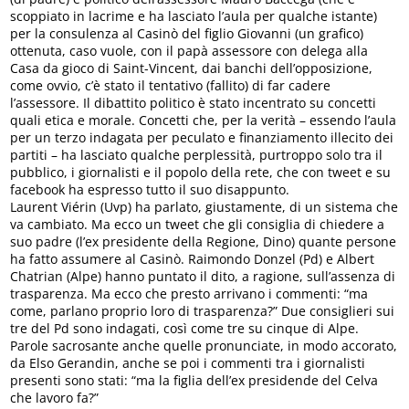
scoppiato in lacrime e ha lasciato l’aula per qualche istante)
per la consulenza al Casinò del figlio Giovanni (un grafico)
ottenuta, caso vuole, con il papà assessore con delega alla
Casa da gioco di Saint-Vincent, dai banchi dell’opposizione,
come ovvio, c’è stato il tentativo (fallito) di far cadere
l’assessore. Il dibattito politico è stato incentrato su concetti
quali etica e morale. Concetti che, per la verità – essendo l’aula
per un terzo indagata per peculato e finanziamento illecito dei
partiti – ha lasciato qualche perplessità, purtroppo solo tra il
pubblico, i giornalisti e il popolo della rete, che con tweet e su
facebook ha espresso tutto il suo disappunto.
Laurent Viérin (Uvp) ha parlato, giustamente, di un sistema che
va cambiato. Ma ecco un tweet che gli consiglia di chiedere a
suo padre (l’ex presidente della Regione, Dino) quante persone
ha fatto assumere al Casinò. Raimondo Donzel (Pd) e Albert
Chatrian (Alpe) hanno puntato il dito, a ragione, sull’assenza di
trasparenza. Ma ecco che presto arrivano i commenti: “ma
come, parlano proprio loro di trasparenza?” Due consiglieri sui
tre del Pd sono indagati, così come tre su cinque di Alpe.
Parole sacrosante anche quelle pronunciate, in modo accorato,
da Elso Gerandin, anche se poi i commenti tra i giornalisti
presenti sono stati: “ma la figlia dell’ex presidende del Celva
che lavoro fa?”