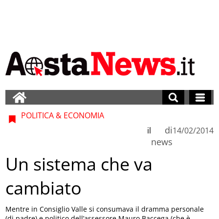
POLITICA & ECONOMIA
di
il
14/02/2014
news
Un sistema che va
cambiato
Mentre in Consiglio Valle si consumava il dramma personale
(di padre) e politico dell’assessore Mauro Baccega (che è