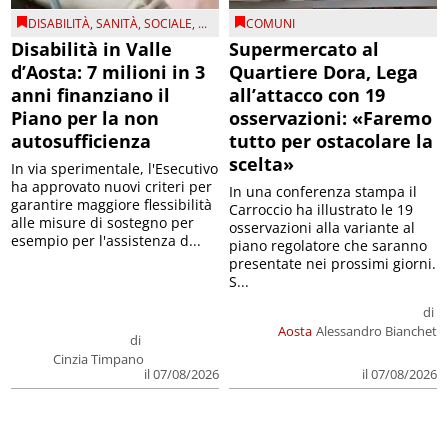
DISABILITÀ
,
SANITÀ
,
SOCIALE
, ...
COMUNI
Disabilità in Valle
Supermercato al
d’Aosta: 7 milioni in 3
Quartiere Dora, Lega
anni finanziano il
all’attacco con 19
Piano per la non
osservazioni: «Faremo
autosufficienza
tutto per ostacolare la
scelta»
In via sperimentale, l'Esecutivo
ha approvato nuovi criteri per
In una conferenza stampa il
garantire maggiore flessibilità
Carroccio ha illustrato le 19
alle misure di sostegno per
osservazioni alla variante al
esempio per l'assistenza d...
piano regolatore che saranno
presentate nei prossimi giorni.
S...
di
Aosta
Alessandro Bianchet
di
Cinzia Timpano
il 07/08/2026
il 07/08/2026