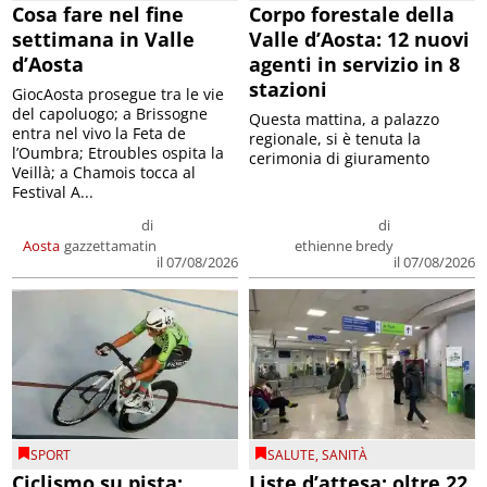
Cosa fare nel fine
Corpo forestale della
settimana in Valle
Valle d’Aosta: 12 nuovi
d’Aosta
agenti in servizio in 8
stazioni
GiocAosta prosegue tra le vie
del capoluogo; a Brissogne
Questa mattina, a palazzo
entra nel vivo la Feta de
regionale, si è tenuta la
l’Oumbra; Etroubles ospita la
cerimonia di giuramento
Veillà; a Chamois tocca al
Festival A...
di
di
Aosta
gazzettamatin
ethienne bredy
il 07/08/2026
il 07/08/2026
SPORT
SALUTE
,
SANITÀ
Ciclismo su pista:
Liste d’attesa: oltre 22