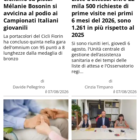
Mélanie Bosonin si
mila 500 richieste di
avvicina al podio ai
prime visite nei primi
Campionati Italiani
6 mesi del 2026, sono
giovanili
1.261 in più rispetto al
2025
La portacolori del Cicli Fiorin
ha concluso quinta nella gara
Si sono riuniti ieri, giovedì 6
dell'omnium con 95 punti a 8
agosto, l'Unità centrale di
lunghezze dalla medaglia di
gestione dell’assistenza
bronzo
sanitaria e dei tempi delle
liste di attesa e l'Osservatorio
regi...
di
di
Davide Pellegrino
Cinzia Timpano
il 07/08/2026
il 07/08/2026