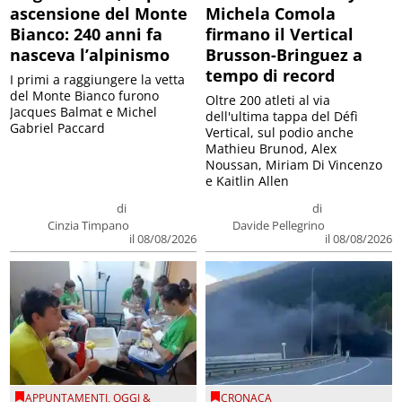
ascensione del Monte
Michela Comola
Bianco: 240 anni fa
firmano il Vertical
nasceva l’alpinismo
Brusson-Bringuez a
tempo di record
I primi a raggiungere la vetta
del Monte Bianco furono
Oltre 200 atleti al via
Jacques Balmat e Michel
dell'ultima tappa del Défì
Gabriel Paccard
Vertical, sul podio anche
Mathieu Brunod, Alex
Noussan, Miriam Di Vincenzo
e Kaitlin Allen
di
di
Cinzia Timpano
Davide Pellegrino
il 08/08/2026
il 08/08/2026
APPUNTAMENTI
,
OGGI &
CRONACA