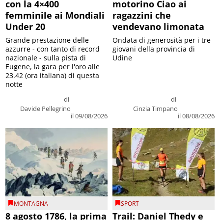
con la 4×400
motorino Ciao ai
femminile ai Mondiali
ragazzini che
Under 20
vendevano limonata
Grande prestazione delle
Ondata di generosità per i tre
azzurre - con tanto di record
giovani della provincia di
nazionale - sulla pista di
Udine
Eugene, la gara per l'oro alle
23.42 (ora italiana) di questa
notte
di
di
Davide Pellegrino
Cinzia Timpano
il 09/08/2026
il 08/08/2026
MONTAGNA
SPORT
8 agosto 1786, la prima
Trail: Daniel Thedy e