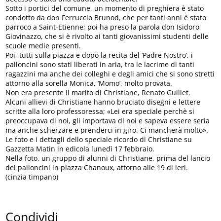
Sotto i portici del comune, un momento di preghiera è stato
condotto da don Ferruccio Brunod, che per tanti anni è stato
parroco a Saint-Etienne; poi ha preso la parola don Isidoro
Giovinazzo, che si è rivolto ai tanti giovanissimi studenti delle
scuole medie presenti.
Poi, tutti sulla piazza e dopo la recita del ‘Padre Nostro’, i
palloncini sono stati liberati in aria, tra le lacrime di tanti
ragazzini ma anche dei colleghi e degli amici che si sono stretti
attorno alla sorella Monica, ‘Momo’, molto provata.
Non era presente il marito di Christiane, Renato Guillet.
Alcuni allievi di Christiane hanno bruciato disegni e lettere
scritte alla loro professoressa; «Lei era speciale perchè si
preoccupava di noi, gli importava di noi e sapeva essere seria
ma anche scherzare e prenderci in giro. Ci mancherà molto».
Le foto e i dettagli dello speciale ricordo di Christiane su
Gazzetta Matin in edicola lunedì 17 febbraio.
Nella foto, un gruppo di alunni di Christiane, prima del lancio
dei palloncini in piazza Chanoux, attorno alle 19 di ieri.
(cinzia timpano)
Condividi