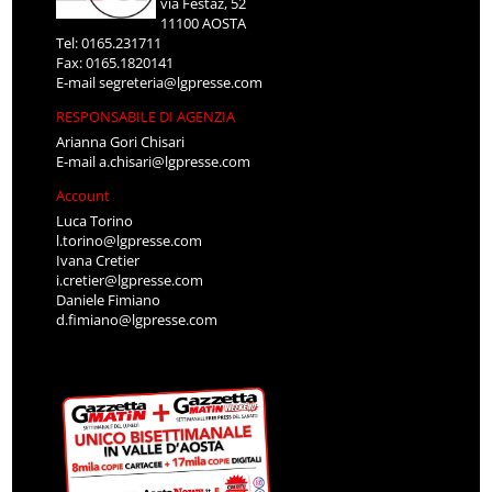
via Festaz, 52
11100 AOSTA
Tel: 0165.231711
Fax: 0165.1820141
E-mail
segreteria@lgpresse.com
RESPONSABILE DI AGENZIA
Arianna Gori Chisari
E-mail
a.chisari@lgpresse.com
Account
Luca Torino
l.torino@lgpresse.com
Ivana Cretier
i.cretier@lgpresse.com
Daniele Fimiano
d.fimiano@lgpresse.com