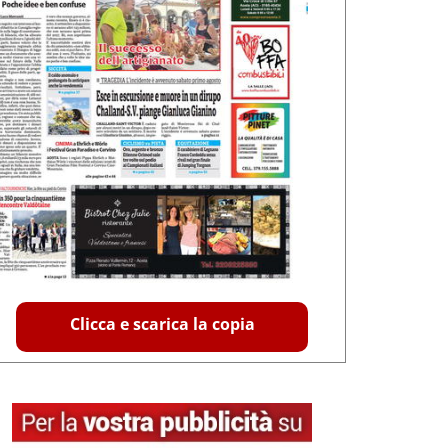
Clicca e scarica la copia