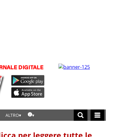
ALTRO
licca per leggere tutte le