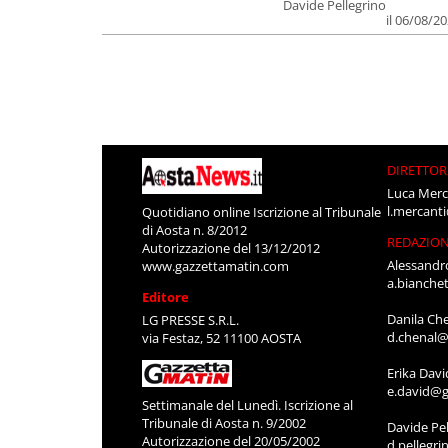
Davide Pellegrino
il 06/08/2
DIRETTOR
Luca Merc
l.mercant
Quotidiano online Iscrizione al Tribunale
di Aosta n. 8/2012
REDAZIO
Autorizzazione del 13/12/2012
Alessandr
www.gazzettamatin.com
a.bianche
Editore
Danila Ch
LG PRESSE S.R.L.
d.chenal@
via Festaz, 52 11100 AOSTA
Erika Davi
e.david@g
Settimanale del Lunedì. Iscrizione al
Tribunale di Aosta n. 9/2002
Davide Pel
Autorizzazione del 20/05/2002
d.pellegr