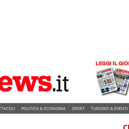
TTACOLI
POLITICA & ECONOMIA
SPORT
TURISMO & EVENTI
C