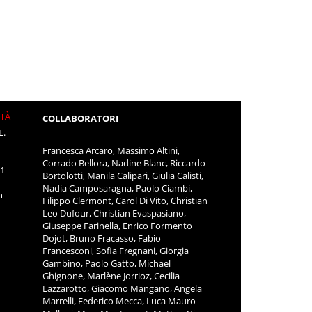
ITÀ
COLLABORATORI
L.
Francesca Arcaro, Massimo Altini,
Corrado Bellora, Nadine Blanc, Riccardo
11
Bortolotti, Manila Calipari, Giulia Calisti,
Nadia Camposaragna, Paolo Ciambi,
m
Filippo Clermont, Carol Di Vito, Christian
Leo Dufour, Christian Evaspasiano,
Giuseppe Farinella, Enrico Formento
Dojot, Bruno Fracasso, Fabio
Francesconi, Sofia Fregnani, Giorgia
Gambino, Paolo Gatto, Michael
Ghignone, Marlène Jorrioz, Cecilia
Lazzarotto, Giacomo Mangano, Angela
Marrelli, Federico Mecca, Luca Mauro