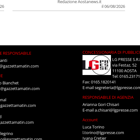
Redazione Aostanews.it
026
il 06/08/2026
CONCESSIONARIA DI PUBBLIC
E RESPONSABILE
LG PRESSE S.R.
anti
via Festaz, 52
i@gazzettamatin.com
11100 AOSTA
NE
Tel: 0165.2317
Fax: 0165.1820141
o Bianchet
E-mail
segreteria@lgpresse.co
t@gazzettamatin.com
RESPONSABILE DI AGENZIA
enal
Arianna Gori Chisari
gazzettamatin.com
E-mail
a.chisari@lgpresse.com
d
Account
azzettamatin.com
Luca Torino
l.torino@lgpresse.com
legrino
Ivana Cretier
ino@gazzettamatin.com