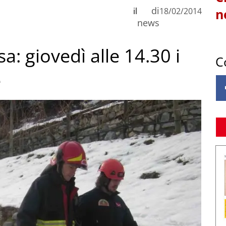
di
il
18/02/2014
n
news
: giovedì alle 14.30 i
C
e