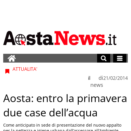
ATTUALITA'
di
il
21/02/2014
news
Aosta: entro la primavera
due case dell’acqua
Come anticipato in sede di presentazione del nuovo appalto
per la nettezza e igiene urbana dall’assessore all’Ambiente