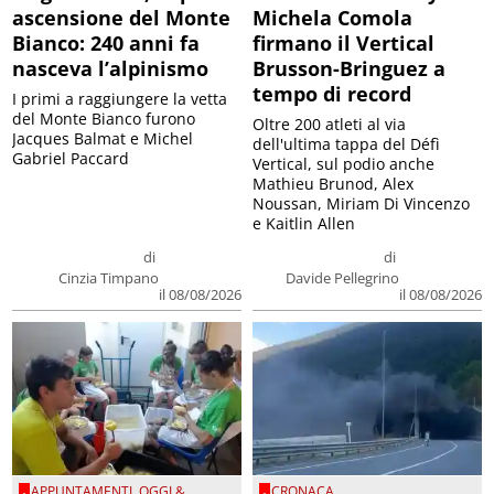
ascensione del Monte
Michela Comola
Bianco: 240 anni fa
firmano il Vertical
nasceva l’alpinismo
Brusson-Bringuez a
tempo di record
I primi a raggiungere la vetta
del Monte Bianco furono
Oltre 200 atleti al via
Jacques Balmat e Michel
dell'ultima tappa del Défì
Gabriel Paccard
Vertical, sul podio anche
Mathieu Brunod, Alex
Noussan, Miriam Di Vincenzo
e Kaitlin Allen
di
di
Cinzia Timpano
Davide Pellegrino
il 08/08/2026
il 08/08/2026
APPUNTAMENTI
,
OGGI &
CRONACA