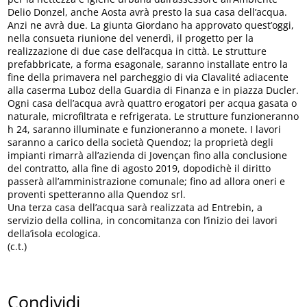
Delio Donzel, anche Aosta avrà presto la sua casa dell’acqua.
Anzi ne avrà due. La giunta Giordano ha approvato quest’oggi,
nella consueta riunione del venerdì, il progetto per la
realizzazione di due case dell’acqua in città. Le strutture
prefabbricate, a forma esagonale, saranno installate entro la
fine della primavera nel parcheggio di via Clavalité adiacente
alla caserma Luboz della Guardia di Finanza e in piazza Ducler.
Ogni casa dell’acqua avrà quattro erogatori per acqua gasata o
naturale, microfiltrata e refrigerata. Le strutture funzioneranno
h 24, saranno illuminate e funzioneranno a monete. I lavori
saranno a carico della società Quendoz; la proprietà degli
impianti rimarrà all’azienda di Jovençan fino alla conclusione
del contratto, alla fine di agosto 2019, dopodichè il diritto
passerà all’amministrazione comunale; fino ad allora oneri e
proventi spetteranno alla Quendoz srl.
Una terza casa dell’acqua sarà realizzata ad Entrebin, a
servizio della collina, in concomitanza con l’inizio dei lavori
della’isola ecologica.
(c.t.)
Condividi