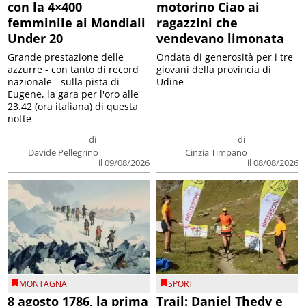
con la 4×400
motorino Ciao ai
femminile ai Mondiali
ragazzini che
Under 20
vendevano limonata
Grande prestazione delle
Ondata di generosità per i tre
azzurre - con tanto di record
giovani della provincia di
nazionale - sulla pista di
Udine
Eugene, la gara per l'oro alle
23.42 (ora italiana) di questa
notte
di
di
Davide Pellegrino
Cinzia Timpano
il 09/08/2026
il 08/08/2026
MONTAGNA
SPORT
8 agosto 1786, la prima
Trail: Daniel Thedy e